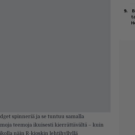
B
ta
H
fidget spinneriä ja se tuntuu samalla
amoja teemoja ikuisesti kierrättävältä – kuin
kolla näin R-kioskin lehtihyllyllä