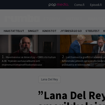
Como.fi
Episodi.fi
ETUSIVU
UUTISET
HAASTAT
HAASTATTELUT
SINGLET
IGNOSTOT
JYTÄKESÄ GO GO
STEELFEST
K
1.
2.
Huomenna se ilmestyy – CMX:stä tutun
Laittomasta graffitista kiinni 
A.W. Yrjänän uutuusalbumi om
Arhinmäki jälleen spraypullo kädes
mammuttimainen kokonaisuus
puolueita ei kiinnosta
Lana Del Rey
”Lana Del Rey