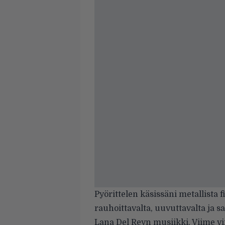
Pyörittelen käsissäni metallista 
rauhoittavalta, uuvuttavalta ja s
Lana Del Reyn musiikki. Viime vii