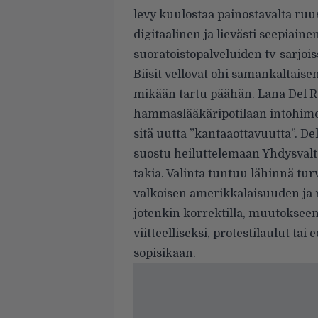
levy kuulostaa painostavalta ruus
digitaalinen ja lievästi seepiainen
suoratoistopalveluiden tv-sarjois
Biisit vellovat ohi samankaltais
mikään tartu päähän. Lana Del R
hammaslääkäripotilaan intohimo
sitä uutta ”kantaaottavuutta”. De
suostu heiluttelemaan Yhdysvaltai
takia. Valinta tuntuu lähinnä tur
valkoisen amerikkalaisuuden ja r
jotenkin korrektilla, muutokseen 
viitteelliseksi, protestilaulut ta
sopisikaan.