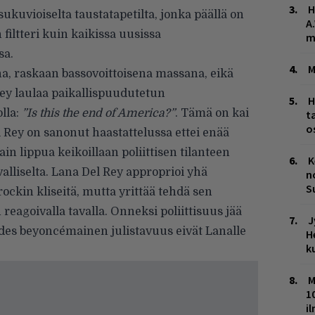
H
ukuvioiselta taustatapetilta, jonka päällä on
A
 filtteri kuin kaikissa uusissa
m
sa.
M
ena, raskaan bassovoittoisena massana, eikä
ey laulaa paikallispuudutetun
H
lla:
”Is this the end of America?”
. Tämä on kai
t
o
l Rey on sanonut haastattelussa ettei enää
n lippua keikoillaan poliittisen tilanteen
K
valliselta. Lana Del Rey approprioi yhä
n
S
ockin kliseitä, mutta yrittää tehdä sen
reagoivalla tavalla. Onneksi poliittisuus jää
J
i edes beyoncémainen julistavuus eivät Lanalle
H
k
M
1
i