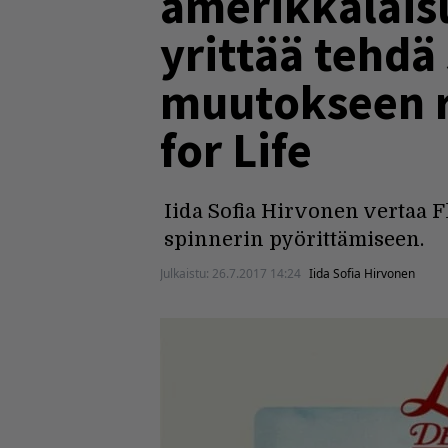
amerikkalaisu
yrittää tehdä 
muutokseen re
for Life
Iida Sofia Hirvonen vertaa F
spinnerin pyörittämiseen.
Julkaistu:
26.7.2017 14:24
Iida Sofia Hirvonen