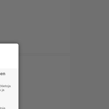
sen
tietoja
 ja
toja