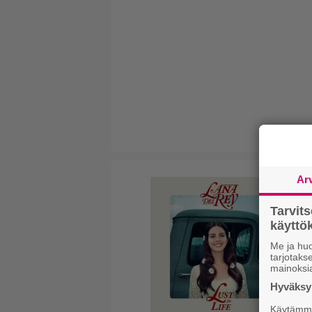
Ar
Tarvit
käytt
Me ja huo
tarjotak
mainoksi
Hyväksym
Käytämme 