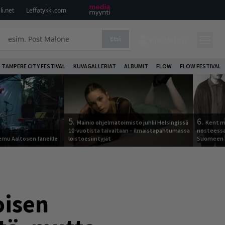
i.net
Leffatykki.com
Etsi
KIRJAUDU
TAMPERE CITY FESTIVAL
KUVAGALLERIAT
ALBUMIT
FLOW
FLOW FESTIVAL
5.
6.
Mainio ohjelmatoimisto juhlii Helsingissä
Kent ma
10-vuotista taivaltaan – ilmaistapahtumassa
nosteessa
Remu Aaltosen faneille
loistoesiintyjät
Suomeen
oisen