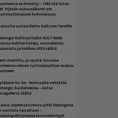
uomenna se ilmestyy – CMX:stä tutun
.W. Yrjänän uutuusalbumi om
ammuttimainen kokonaisuus
ainioita uutisia Remu Aaltosen faneille
elsingin Kulttuuritalon KULT-klubi
arjoaa kulttiartisteja, suomalaista
saamista ja kaikkea siltä väliltä
ent mainittu, ja syystä: kovassa
osteessa olevan ruotsalaisyhtye saapuu
uomeen
ytäkesä Go-Go -festivaalia vietettiin
elsingin Suvilahdessa – katso
uvagalleria täältä
ainio ohjelmatoimisto juhlii Helsingissä
0-vuotista taivaltaan –
lmaistapahtumassa loistoesiintyjät