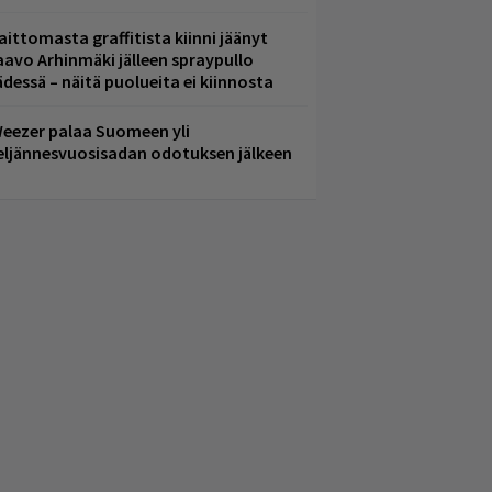
aittomasta graffitista kiinni jäänyt
aavo Arhinmäki jälleen spraypullo
ädessä – näitä puolueita ei kiinnosta
eezer palaa Suomeen yli
eljännesvuosisadan odotuksen jälkeen