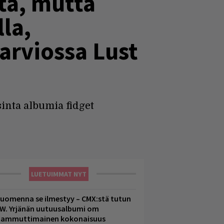
tä, mutta
lla,
arviossa Lust
inta albumia fidget
LUETUIMMAT NYT
uomenna se ilmestyy – CMX:stä tutun
.W. Yrjänän uutuusalbumi om
ammuttimainen kokonaisuus