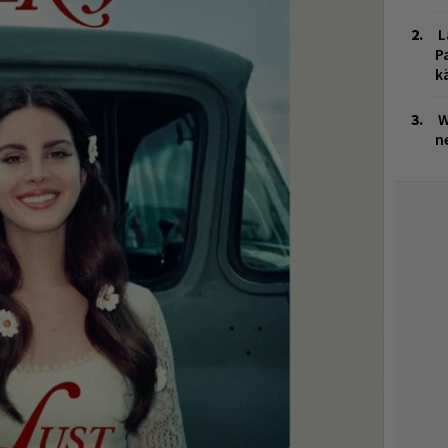
L
P
k
W
n