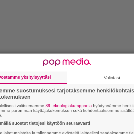
vostamme yksityisyyttäsi
Valintasi
semme suostumuksesi tarjotaksemme henkilökohtai
ökokemuksen
lellisesti valitsemamme
89 teknologiakumppania
hyödynnämme henkilö
semme paremman käyttäjäkokemuksen sekä kohdentaaksemme sisältöä
a.
ällä suostut tietojesi käyttöön seuraavasti
laitetunnisteita ja tallennamme evästeitä laitteellesi saadaksemme tie