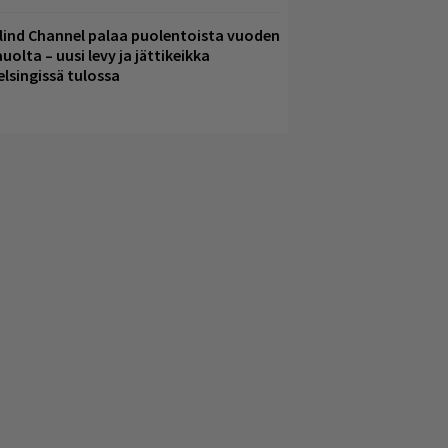
lind Channel palaa puolentoista vuoden
uolta – uusi levy ja jättikeikka
elsingissä tulossa