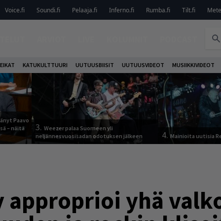
Voice.fi
Soundi.fi
Pelaaja.fi
Inferno.fi
Rumba.fi
Tilt.fi
Metel
TELUT
ARVIOT
LIVE
KOLUMNIT
PODCAST
EIKAT
KATUKULTTUURI
UUTUUSBIISIT
UUTUUSVIDEOT
MUSIIKKIVIDEOT
jäänyt Paavo
3.
sä – näitä
Weezer palaa Suomeen yli
4.
neljännesvuosisadan odotuksen jälkeen
Mainioita uutisia 
 approprioi yhä valk