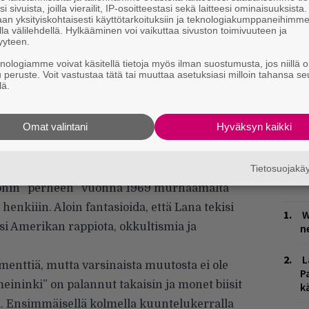
i sivuista, joilla vierailit, IP-osoitteestasi sekä laitteesi ominaisuuksista
an yksityiskohtaisesti käyttötarkoituksiin ja teknologiakumppaneihimm
la välilehdellä. Hylkääminen voi vaikuttaa sivuston toimivuuteen ja
yyteen.
knologiamme voivat käsitellä tietoja myös ilman suostumusta, jos niillä o
u peruste. Voit vastustaa tätä tai muuttaa asetuksiasi milloin tahansa se
lä.
yilevästä flower power -Lanasta ilmestyi,
la Del Reystä olisi vihdoin ”onnellinen”. Itse
Omat valintani
Hyväksyn kaikki
tä Lana harrastaa noituutta ja on tehnyt
Trumpia vastaan. Jutun kuvassa Lana Del Rey
ahmon ja ihmisen raja menee?) näytti
Tietosuojak
sonin ”perheen” vuonna 1969 murhaamalta
henkiiin. Aloin fantasioida, että Lana tekisi
W
isi Amerikan rappiota, okkultismia ja
n
L
enttiä, mutta varsinaista muutosta ei ole
P
eininki” on palannut takaisin ja monet biisit
k
. Ensimmäisellä kolmella kuuntelukerralla