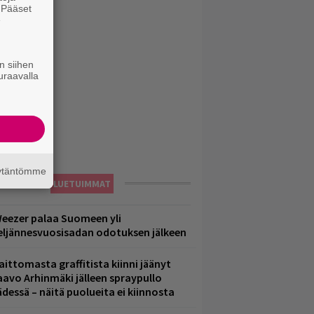
. Pääset
e
n siihen
uraavalla
äytäntömme
LUETUIMMAT
eezer palaa Suomeen yli
eljännesvuosisadan odotuksen jälkeen
aittomasta graffitista kiinni jäänyt
aavo Arhinmäki jälleen spraypullo
ädessä – näitä puolueita ei kiinnosta