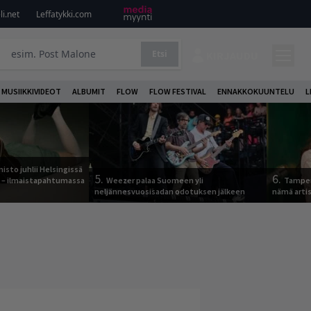
i.net
Leffatykki.com
Etsi
KIRJAUDU
MUSIIKKIVIDEOT
ALBUMIT
FLOW
FLOW FESTIVAL
ENNAKKOKUUNTELU
L
sto juhlii Helsingissä
5.
6.
n – ilmaistapahtumassa
Weezer palaa Suomeen yli
Tamper
neljännesvuosisadan odotuksen jälkeen
nämä arti