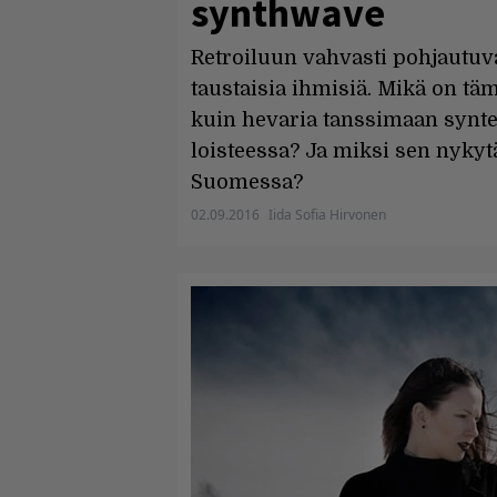
synthwave
Retroiluun vahvasti pohjautu
taustaisia ihmisiä. Mikä on täm
kuin hevaria tanssimaan syntet
loisteessa? Ja miksi sen nyky
Suomessa?
02.09.2016
Iida Sofia Hirvonen