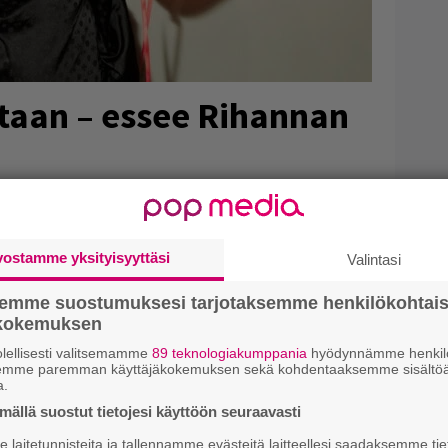
staan – essee Rihannan
keimmistä albumeista. Iida Sofia
ntista.
vostamme yksityisyyttäsi
Valintasi
semme suostumuksesi tarjotaksemme henkilökohtai
ökokemuksen
lellisesti valitsemamme
89 teknologiakumppania
hyödynnämme henkilö
semme paremman käyttäjäkokemuksen sekä kohdentaaksemme sisältöä
a.
ällä suostut tietojesi käyttöön seuraavasti
laitetunnisteita ja tallennamme evästeitä laitteellesi saadaksemme tie