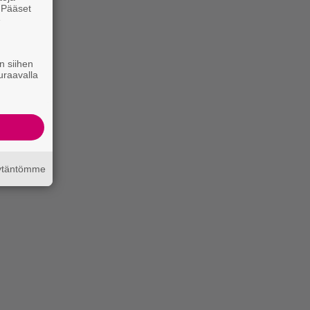
. Pääset
e
n siihen
uraavalla
äytäntömme