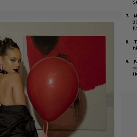
S
M
1
i
T
n
B
ta
H