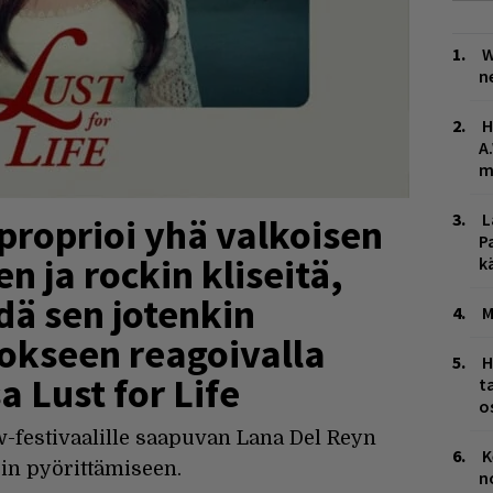
W
n
H
A
m
L
proprioi yhä valkoisen
P
 ja rockin kliseitä,
k
dä sen jotenkin
M
tokseen reagoivalla
H
a Lust for Life
t
o
w-festivaalille saapuvan Lana Del Reyn
K
in pyörittämiseen.
n