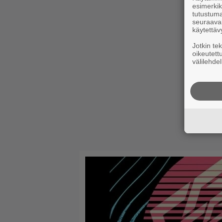
esimerkiks
tutustuma
seuraaval
käytettäv
Jotkin te
oikeutett
välilehdel