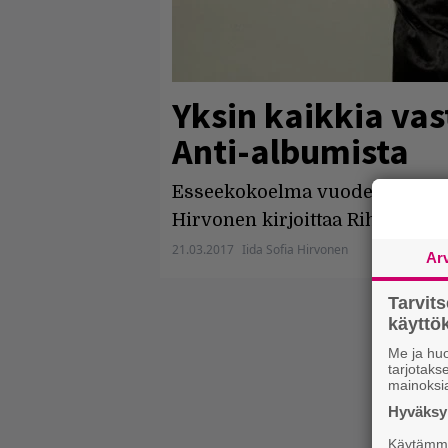
Yksin kaikkia va
Anti-albumista
Esseekokoelma vuoden 2016 tär
Hirvonen kirjoittaa Rihannan A
21.03.2017
Iida Sofia Hirvonen
Ar
Tarvit
käytt
Me ja huo
tarjotak
mainoksi
Hyväksym
Käytämme 