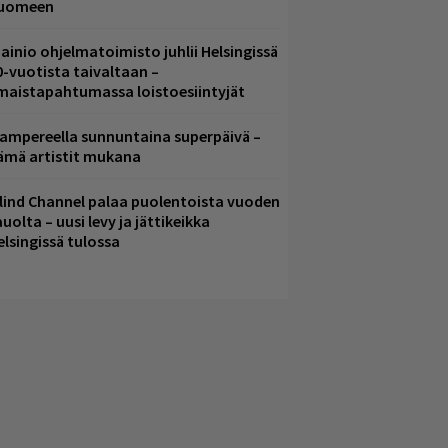
uomeen
ainio ohjelmatoimisto juhlii Helsingissä
0-vuotista taivaltaan –
lmaistapahtumassa loistoesiintyjät
ampereella sunnuntaina superpäivä –
ämä artistit mukana
lind Channel palaa puolentoista vuoden
uolta – uusi levy ja jättikeikka
elsingissä tulossa