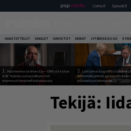
Como.fi
Episodi.fi
ETUSIVU
UUTISET
HAASTAT
HAASTATTELUT
SINGLET
IGNOSTOT
KEIKAT
JYTÄKESÄ GO GO
STEE
1.
2.
Huomenna se ilmestyy – CMX:stä tutun
Laittomasta graffitista kiinni 
A.W. Yrjänän uutuusalbumi om
Arhinmäki jälleen spraypullo kädes
mammuttimainen kokonaisuus
puolueita ei kiinnosta
Tekijä:
Iid