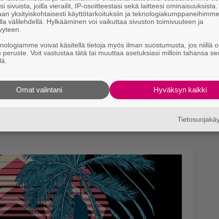
i sivuista, joilla vierailit, IP-osoitteestasi sekä laitteesi ominaisuuksista
an yksityiskohtaisesti käyttötarkoituksiin ja teknologiakumppaneihimm
la välilehdellä. Hylkääminen voi vaikuttaa sivuston toimivuuteen ja
yyteen.
knologiamme voivat käsitellä tietoja myös ilman suostumusta, jos niillä o
u peruste. Voit vastustaa tätä tai muuttaa asetuksiasi milloin tahansa se
lä.
Omat valintani
Hyväksyn kaikki
Tietosuojak