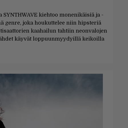
va SYNTHWAVE kiehtoo monenikäisiä ja -
ä genre, joka houkuttelee niin hipsteriä
isaattorien kaahailun tahtiin neonvalojen
tähdet käyvät loppuunmyydyillä keikoilla