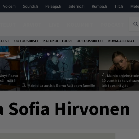
Voice.fi
Soundi.fi
Pelaaja.fi
Inferno.fi
Rumba.fi
Tilt.fi
Metel
TELUT
ARVIOT
LIVE
KOLUMNIT
PODCAST
LFEST
UUTUUSBIISIT
KATUKULTTUURI
UUTUUSVIDEOT
KUVAGALLERIAT
4.
jäänyt Paavo
Mainio ohjelmatoimi
sä – näitä
10-vuotista taivaltaa
3.
Mainioita uutisia Remu Aaltosen faneille
loistoesiintyjät
a Sofia Hirvonen