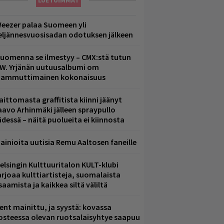
LUETUIMMAT
eezer palaa Suomeen yli
eljännesvuosisadan odotuksen jälkeen
uomenna se ilmestyy – CMX:stä tutun
.W. Yrjänän uutuusalbumi om
ammuttimainen kokonaisuus
aittomasta graffitista kiinni jäänyt
aavo Arhinmäki jälleen spraypullo
ädessä – näitä puolueita ei kiinnosta
ainioita uutisia Remu Aaltosen faneille
elsingin Kulttuuritalon KULT-klubi
arjoaa kulttiartisteja, suomalaista
saamista ja kaikkea siltä väliltä
ent mainittu, ja syystä: kovassa
osteessa olevan ruotsalaisyhtye saapuu