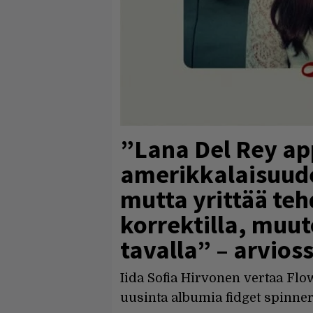
”Lana Del Rey ap
amerikkalaisuuden
mutta yrittää teh
korrektilla, muu
tavalla” – arvioss
Iida Sofia Hirvonen vertaa Flo
uusinta albumia fidget spinner