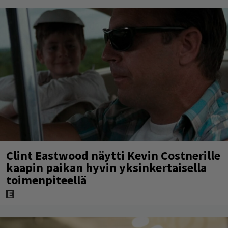
Clint Eastwood näytti Kevin Costnerille
kaapin paikan hyvin yksinkertaisella
toimenpiteellä