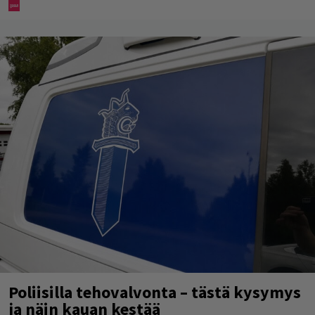
Poliisilla tehovalvonta – tästä kysymys
ja näin kauan kestää