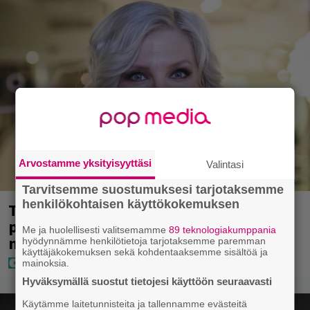
Arvostamme yksityisyyttäsi
Valintasi
Tarvitsemme suostumuksesi tarjotaksemme
henkilökohtaisen käyttökokemuksen
Tältä näyttää Vappu Pimiän
perhelomalla Portugalissa – ”Kaunis
Me ja huolellisesti valitsemamme
89 teknologiakumppania
mekko”
hyödynnämme henkilötietoja tarjotaksemme paremman
käyttäjäkokemuksen sekä kohdentaaksemme sisältöä ja
mainoksia.
Hyväksymällä suostut tietojesi käyttöön seuraavasti
Käytämme laitetunnisteita ja tallennamme evästeitä