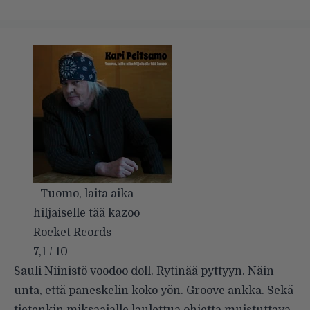
- Tuomo, laita aika
hiljaiselle tää kazoo
Rocket Rcords
7,1 / 10
Sauli Niinistö voodoo doll. Rytinää pyttyyn. Näin
unta, että paneskelin koko yön. Groove ankka. Sekä
tietenkin miksaajalle laulettua ohjetta muistuttava