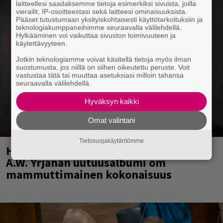
laitteellesi saadaksemme tietoja esimerkiksi sivuista, joilla
vierailit, IP-osoitteestasi sekä laitteesi ominaisuuksista.
Pääset tutustumaan yksityiskohtaisesti käyttötarkoituksiin ja
teknologiakumppaneihimme seuraavalla välilehdellä.
Hylkääminen voi vaikuttaa sivuston toimivuuteen ja
käytettävyyteen.
Jotkin teknologiamme voivat käsitellä tietoja myös ilman
suostumusta, jos niillä on siihen oikeutettu peruste. Voit
vastustaa tätä tai muuttaa asetuksiasi milloin tahansa
seuraavalla välilehdellä.
Hyväksyn kaikki
Omat valintani
Tietosuojakäytäntömme
Huomenna se ilmestyy – CMX:stä tutun
A.W. Yrjänän uutuusalbumi om
mammuttimainen kokonaisuus