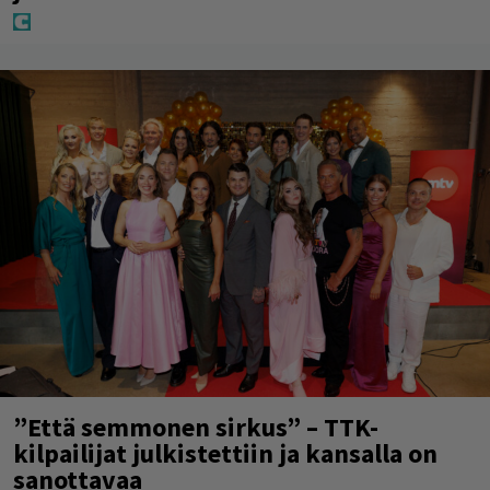
”Että semmonen sirkus” – TTK-
kilpailijat julkistettiin ja kansalla on
sanottavaa