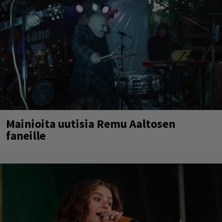
Mainioita uutisia Remu Aaltosen
faneille