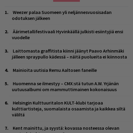
Weezer palaa Suomeen yli neljännesvuosisadan
odotuksen jälkeen
Äärimetallifestivaali Hyvinkäällä julkisti esiintyjiä ensi
vuodelle
Laittomasta graffitista kiinni jäänyt Paavo Arhinmäki
jälleen spraypullo kädessä – näitä puolueita ei kiinnosta
Mainioita uutisia Remu Aaltosen faneille
Huomenna se ilmestyy – CMX:stä tutun A.W. Yrjänän
uutuusalbumi om mammuttimainen kokonaisuus
Helsingin Kulttuuritalon KULT-klubi tarjoaa
kulttiartisteja, suomalaista osaamista ja kaikkea siltä
väliltä
Kent mainittu, ja syystä: kovassa nosteessa olevan