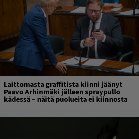
Laittomasta graffitista kiinni jäänyt
Paavo Arhinmäki jälleen spraypullo
kädessä – näitä puolueita ei kiinnosta