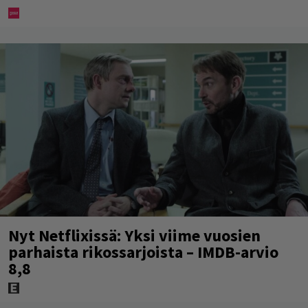
Nyt Netflixissä: Yksi viime vuosien
parhaista rikossarjoista – IMDB-arvio
8,8