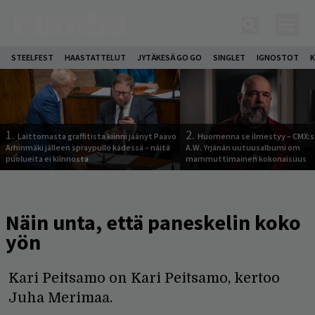
STEELFEST
HAASTATTELUT
JYTÄKESÄ GO GO
SINGLET
IGNOSTOT
K
1.
2.
Laittomasta graffitista kiinni jäänyt Paavo
Huomenna se ilmestyy – CMX:s
Arhinmäki jälleen spraypullo kädessä – näitä
A.W. Yrjänän uutuusalbumi om
puolueita ei kiinnosta
mammuttimainen kokonaisuus
Näin unta, että paneskelin koko
yön
Kari Peitsamo on Kari Peitsamo, kertoo
Juha Merimaa.