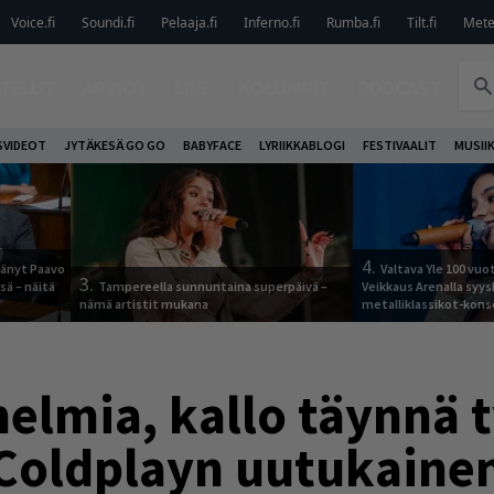
Voice.fi
Soundi.fi
Pelaaja.fi
Inferno.fi
Rumba.fi
Tilt.fi
Metel
TELUT
ARVIOT
LIVE
KOLUMNIT
PODCAST
VIDEOT
JYTÄKESÄ GO GO
BABYFACE
LYRIIKKABLOGI
FESTIVAALIT
MUSII
4.
jäänyt Paavo
Valtava Yle 100 vu
3.
sä – näitä
Tampereella sunnuntaina superpäivä –
Veikkaus Arenalla syy
nämä artistit mukana
metalliklassikot-kons
elmia, kallo täynnä t
Coldplayn uutukainen