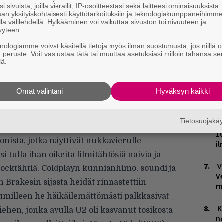
P
i sivuista, joilla vierailit, IP-osoitteestasi sekä laitteesi ominaisuuksista
an yksityiskohtaisesti käyttötarkoituksiin ja teknologiakumppaneihimm
k
la välilehdellä. Hylkääminen voi vaikuttaa sivuston toimivuuteen ja
yyteen.
W
knologiamme voivat käsitellä tietoja myös ilman suostumusta, jos niillä o
n
u peruste. Voit vastustaa tätä tai muuttaa asetuksiasi milloin tahansa se
lä.
M
Omat valintani
Hyväksyn kaikki
T
n
Tietosuojak
M
älle kuuntelulle, mutta vahinko oli jo
1
oonista, jotka näyttivät nukkavierulle
i
si tulla ihan oikeita filmitähtösiä naivia ja
V
ä rocktähtiä. Coldplayn kunnianhimo, soundi ja
V
n Brakesin sijasta heidät rinnastettiin
m
umilleen he häikäilemättömästi palkkasivat
K
ehen, jonka avulla U2 oli kasvanut tosikosta
n