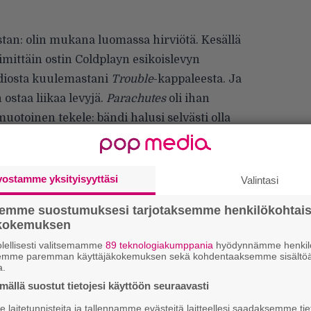
an: olin mukana luomassa hirviötä. Kesällä
mittäin ostin Coldplayn esikoislevyn
radiosta kuulemastani
Trouble
-kappaleesta. Ja
 ostaa liikaa levyjä.
Parachutes
oli ihan
otoinen tekele: bändi halusi selvästi olla
 kuulosti enemmän Travisilta. Tai Kings Of
vostamme yksityisyyttäsi
Valintasi
semme suostumuksesi tarjotaksemme henkilökohtai
ökokemuksen
H
lellisesti valitsemamme
89 teknologiakumppania
hyödynnämme henkilö
semme paremman käyttäjäkokemuksen sekä kohdentaaksemme sisältöä
A
a.
m
ällä suostut tietojesi käyttöön seuraavasti
L
laitetunnisteita ja tallennamme evästeitä laitteellesi saadaksemme tie