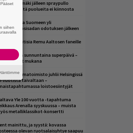
aavo Arhinmäki jälleen spraypullo
. Pääset
e
ädessä – näitä puolueita ei kiinnosta
eezer palaa Suomeen yli
n siihen
eljännesvuosisadan odotuksen jälkeen
uraavalla
ainioita uutisia Remu Aaltosen faneille
ampereella sunnuntaina superpäivä –
ämä artistit mukana
äytäntömme
ainio ohjelmatoimisto juhlii Helsingissä
0-vuotista taivaltaan –
lmaistapahtumassa loistoesiintyjät
altava Yle 100 vuotta -tapahtuma
eikkaus Arenalla syyskuussa – muista
yös metalliklassikot-konsertti
ent mainittu, ja syystä: kovassa
osteessa olevan ruotsalaisyhtye saapuu