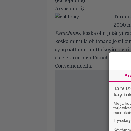
(Parlophone)
Arvosana: 5,5
Tunnust
2000 ni
Parachutes
, koska olin pitänyt 
koska minulla oli tapana jo silloin
sympaattinen mutta kovin pienimu
esielektroninen Radiohead mutta
Conveniencelta.
Ar
Tarvit
käytt
Me ja huo
tarjotak
mainoksi
Hyväksym
Käytämme 