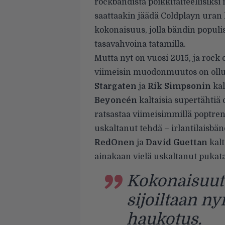
rockbändistä poikkitaiteellisiksi
saattaakin jäädä Coldplayn uran
kokonaisuus, jolla bändin populist
tasavahvoina tatamilla.
Mutta nyt on vuosi 2015, ja rock 
viimeisin muodonmuutos on ollut
Stargaten
ja
Rik Simpsonin
kal
Beyoncén
kaltaisia supertähtiä 
ratsastaa viimeisimmillä poptrend
uskaltanut tehdä – irlantilaisbän
RedOnen
ja
David Guettan
kalt
ainakaan vielä uskaltanut pukata
Kokonaisuut
sijoiltaan n
haukotus.