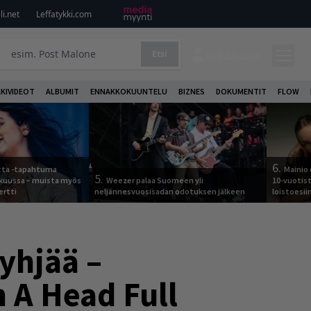
i.net
Leffatykki.com
Etsi
KIRJAUDU
KKIVIDEOT
ALBUMIT
ENNAKKOKUUNTELU
BIZNES
DOKUMENTIT
FLOW
6.
otta -tapahtuma
Mainio 
5.
skuussa – muista myös
Weezer palaa Suomeen yli
10-vuotis
ertti
neljännesvuosisadan odotuksen jälkeen
loistoesii
yhjää –
 A Head Full