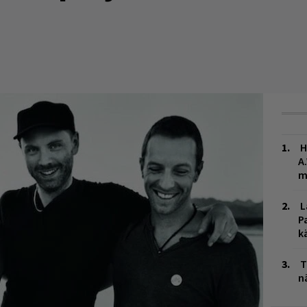
H
A
m
L
P
k
T
n