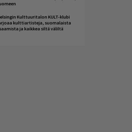
uomeen
elsingin Kulttuuritalon KULT-klubi
arjoaa kulttiartisteja, suomalaista
saamista ja kaikkea siltä väliltä