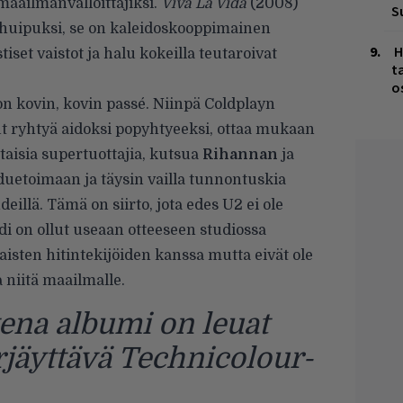
 maailmanvalloittajiksi.
Viva La Vida
(2008)
S
 huipuksi, se on kaleidoskooppimainen
H
iset vaistot ja halu kokeilla teutaroivat
t
o
on kovin, kovin passé. Niinpä Coldplayn
 ryhtyä aidoksi popyhtyeeksi, ottaa mukaan
taisia supertuottajia, kutsua
Rihannan
ja
duetoimaan ja täysin vailla tunnontuskia
eillä. Tämä on siirto, jota edes U2 ei ole
di on ollut useaan otteeseen studiossa
aisten hitintekijöiden kanssa mutta eivät ole
 niitä maailmalle.
ena albumi on leuat
yrjäyttävä Technicolour-