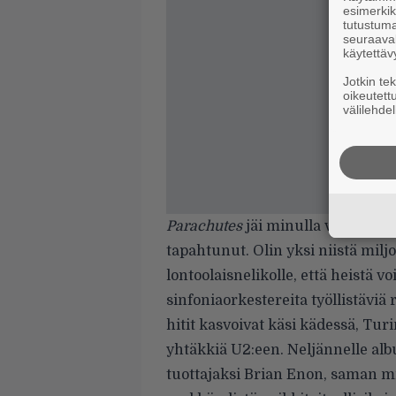
esimerkiks
tutustuma
seuraaval
käytettäv
Jotkin te
oikeutett
välilehdel
Parachutes
jäi minulla varsin väh
tapahtunut. Olin yksi niistä milj
lontoolaisnelikolle, että heistä voi
sinfoniaorkestereita työllistävi
hitit kasvoivat käsi kädessä, Turi
yhtäkkiä U2:een. Neljännelle alb
tuottajaksi Brian Enon, saman mi