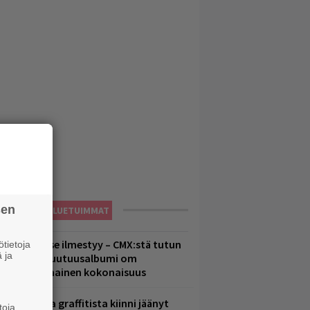
sen
LUETUIMMAT
uomenna se ilmestyy – CMX:stä tutun
tietoja
 ja
.W. Yrjänän uutuusalbumi om
ammuttimainen kokonaisuus
aittomasta graffitista kiinni jäänyt
toja