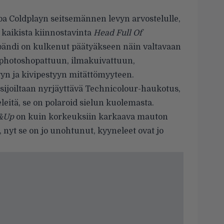
oa Coldplayn seitsemännen levyn arvostelulle,
ä kaikista kiinnostavinta
Head Full Of
a bändi on kulkenut päätyäkseen näin valtavaan
 photoshopattuun, ilmakuivattuun,
yn ja kivipestyyn mitättömyyteen.
sijoiltaan nyrjäyttävä Technicolour-haukotus,
leitä, se on polaroid sielun kuolemasta.
&Up
on kuin korkeuksiin karkaava mauton
 nyt se on jo unohtunut, kyyneleet ovat jo