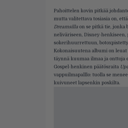
Pahoittelen kovin pitkää johdant
mutta valitettava tosiasia on, ett
Dreamsilla
on se pitkä tie, jonk
neliväriseen, Disney-henkiseen,
sokerihuurrettuun, botoxpistetty
Kokonaisuutena albumi on leuat 
täynnä kuumaa ilmaa ja onttoja e
Gospel-henkinen päätösraita
Up
vappuilmapalllo: tuolla se menee,
kuivuneet lapsenkin poskilta.