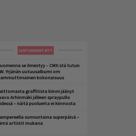
LUETUIMMAT NYT
uomenna se ilmestyy – CMX:stä tutun
.W. Yrjänän uutuusalbumi om
ammuttimainen kokonaisuus
aittomasta graffitista kiinni jäänyt
aavo Arhinmäki jälleen spraypullo
ädessä – näitä puolueita ei kiinnosta
ampereella sunnuntaina superpäivä –
ämä artistit mukana