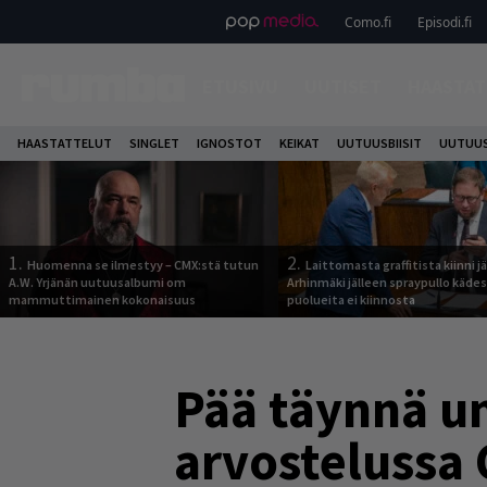
Como.fi
Episodi.fi
ETUSIVU
UUTISET
HAASTAT
HAASTATTELUT
SINGLET
IGNOSTOT
KEIKAT
UUTUUSBIISIT
UUTUUS
1.
2.
Huomenna se ilmestyy – CMX:stä tutun
Laittomasta graffitista kiinni 
A.W. Yrjänän uutuusalbumi om
Arhinmäki jälleen spraypullo kädes
mammuttimainen kokonaisuus
puolueita ei kiinnosta
Pää täynnä un
arvostelussa 