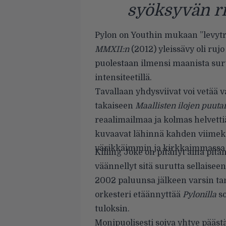
syöksyvän ri
Pylon on Youthin mukaan ”levytr
MMXII:n
(2012) yleissävy oli rujo
puolestaan ilmensi maanista suru
intensiteetillä.
Tavallaan yhdysviivat voi vetää 
takaiseen
Maallisten ilojen puut
reaalimailmaa ja kolmas helvettiä
kuvaavat lähinnä kahden viimeks
värikkäimmin ja kirkkaimmassa 
Killing Joke on pitänyt aina pit
väännellyt sitä surutta sellaise
2002 paluunsa jälkeen varsin ta
orkesteri etäännyttää
Pylonilla
so
tuloksin.
Monipuolisesti soiva yhtye päästä