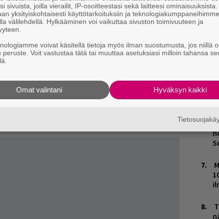
i sivuista, joilla vierailit, IP-osoitteestasi sekä laitteesi ominaisuuksista
ikkiaan hämmästyttävässä vedossa.
an yksityiskohtaisesti käyttötarkoituksiin ja teknologiakumppaneihimm
L
äinen goottilaisen new waven ja postpunkin
la välilehdellä. Hylkääminen voi vaikuttaa sivuston toimivuuteen ja
P
yyteen.
 Killing Joke on ällistyttävä yhtye. Muutaman
k
knologiamme voivat käsitellä tietoja myös ilman suostumusta, jos niillä o
vuodesta 1978 toiminut kopla tekee
u peruste. Voit vastustaa tätä tai muuttaa asetuksiasi milloin tahansa se
M
lä.
5. albumillaan.
in
Paul Ravenin
hautajaisissa löytynyt
H
ävel on resonoinut ilmeisen hyvin. Nyt
Omat valintani
Hyväksyn kaikki
t
o
n
(laulu),
Geordie Walker
(kitara),
Big Paul
kolmatta kertaa yhteisellä asialla – ja
Tietosuojak
K
n
S
M
1
i
T
n