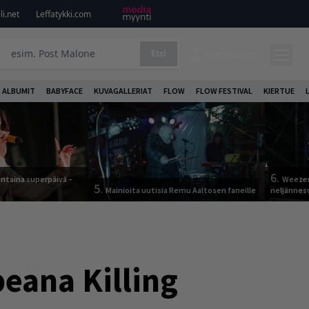
i.net
Leffatykki.com
Etsi
KIRJAUDU
ALBUMIT
BABYFACE
KUVAGALLERIAT
FLOW
FLOW FESTIVAL
KIERTUE
6.
ntaina superpäivä –
Weezer
5.
Mainioita uutisia Remu Aaltosen faneille
neljännes
eana Killing