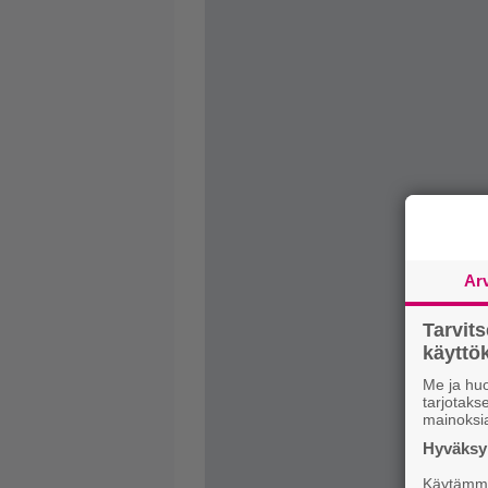
Ar
Tarvit
käytt
Me ja huo
tarjotak
mainoksi
Hyväksym
Käytämme 