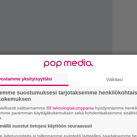
vostamme yksityisyyttäsi
Valintasi
semme suostumuksesi tarjotaksemme henkilökohtai
ökokemuksen
W
lellisesti valitsemamme
89 teknologiakumppania
hyödynnämme henkilö
n
semme paremman käyttäjäkokemuksen sekä kohdentaaksemme sisältöä
a.
H
ällä suostut tietojesi käyttöön seuraavasti
A
m
laitetunnisteita ja tallennamme evästeitä laitteellesi saadaksemme tie