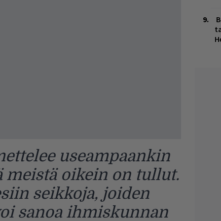
B
ta
H
ettelee useampaankin
 meistä oikein on tullut.
siin seikkoja, joiden
voi sanoa ihmiskunnan