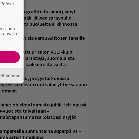
. Pääset
e
aittomasta graffitista kiinni jäänyt
aavo Arhinmäki jälleen spraypullo
ädessä – näitä puolueita ei kiinnosta
n siihen
uraavalla
ainioita uutisia Remu Aaltosen faneille
elsingin Kulttuuritalon KULT-klubi
arjoaa kulttiartisteja, suomalaista
saamista ja kaikkea siltä väliltä
äytäntömme
ent mainittu, ja syystä: kovassa
osteessa olevan ruotsalaisyhtye saapuu
uomeen
ainio ohjelmatoimisto juhlii Helsingissä
0-vuotista taivaltaan –
lmaistapahtumassa loistoesiintyjät
ampereella sunnuntaina superpäivä –
ämä artistit mukana