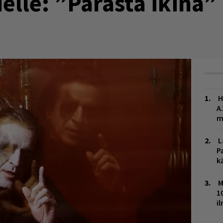
lle: ”Parasta ikinä”
H
A
m
L
P
k
M
1
i