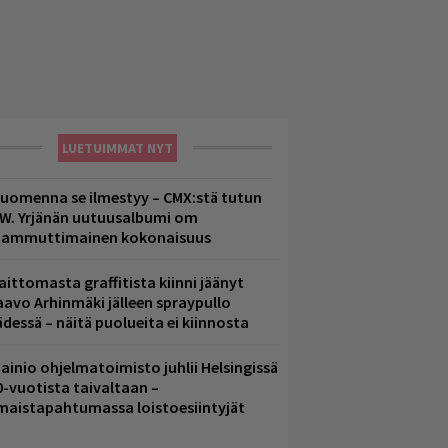
LUETUIMMAT NYT
uomenna se ilmestyy – CMX:stä tutun
.W. Yrjänän uutuusalbumi om
ammuttimainen kokonaisuus
aittomasta graffitista kiinni jäänyt
aavo Arhinmäki jälleen spraypullo
ädessä – näitä puolueita ei kiinnosta
ainio ohjelmatoimisto juhlii Helsingissä
0-vuotista taivaltaan –
lmaistapahtumassa loistoesiintyjät