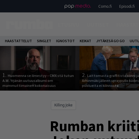
Como.fi
Episodi.fi
ETUSIVU
UUTISET
HAASTAT
HAASTATTELUT
SINGLET
IGNOSTOT
KEIKAT
JYTÄKESÄ GO GO
UUTU
1.
2.
Huomenna se ilmestyy – CMX:stä tutun
Laittomasta graffitista kiinni 
A.W. Yrjänän uutuusalbumi om
Arhinmäki jälleen spraypullo kädes
mammuttimainen kokonaisuus
puolueita ei kiinnosta
Killing Joke
Rumban kriiti