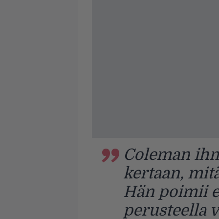
Coleman ihm
kertaan, mitä
Hän poimii e
perusteella 