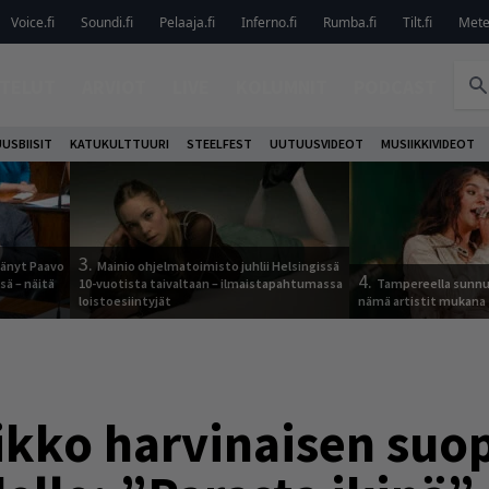
Voice.fi
Soundi.fi
Pelaaja.fi
Inferno.fi
Rumba.fi
Tilt.fi
Metel
TELUT
ARVIOT
LIVE
KOLUMNIT
PODCAST
USBIISIT
KATUKULTTUURI
STEELFEST
UUTUUSVIDEOT
MUSIIKKIVIDEOT
3.
jäänyt Paavo
Mainio ohjelmatoimisto juhlii Helsingissä
4.
sä – näitä
10-vuotista taivaltaan – ilmaistapahtumassa
Tampereella sunnu
loistoesiintyjät
nämä artistit mukana
kko harvinaisen suop