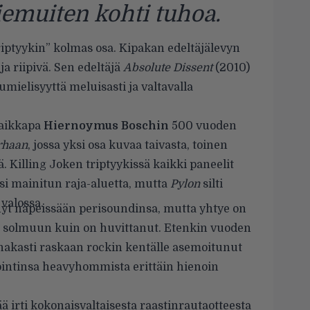
emuiten kohti tuhoa.
iptyykin” kolmas osa. Kipakan edeltäjälevyn
 ja riipivä. Sen edeltäjä
Absolute Dissent
(2010)
mielisyyttä meluisasti ja valtavalla
vaikkapa
Hiernoymus Boschin
500 vuoden
arhaan
, jossa yksi osa kuvaa taivasta, toinen
. Killing Joken triptyykissä kaikki paneelit
i mainitun raja-aluetta, mutta
Pylon
silti
valossa.
änyt näpeissään perisoundinsa, mutta yhtye on
en solmuun kuin on huvittanut. Etenkin vuoden
nakasti raskaan rockin kentälle asemoitunut
intinsa heavyhommista erittäin hienoin
ä irti kokonaisvaltaisesta raastinrautaotteesta