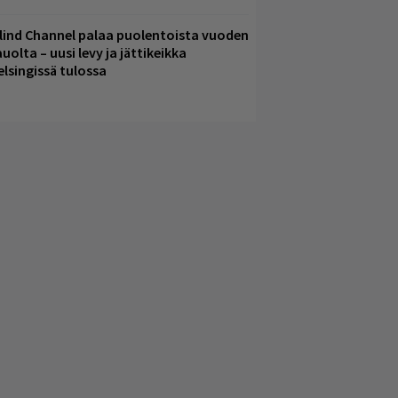
lind Channel palaa puolentoista vuoden
uolta – uusi levy ja jättikeikka
elsingissä tulossa