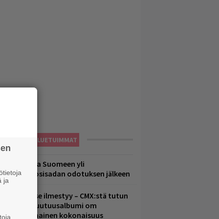
LUETUIMMAT
sen
eezer palaa Suomeen yli
tietoja
eljännesvuosisadan odotuksen jälkeen
 ja
uomenna se ilmestyy – CMX:stä tutun
.W. Yrjänän uutuusalbumi om
ammuttimainen kokonaisuus
toja