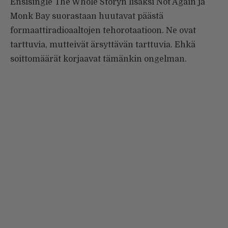
Ensisingle The Whole Storyn lisäksi Not Again ja
Monk Bay suorastaan huutavat päästä
formaattiradioaaltojen tehorotaatioon. Ne ovat
tarttuvia, mutteivät ärsyttävän tarttuvia. Ehkä
soittomäärät korjaavat tämänkin ongelman.