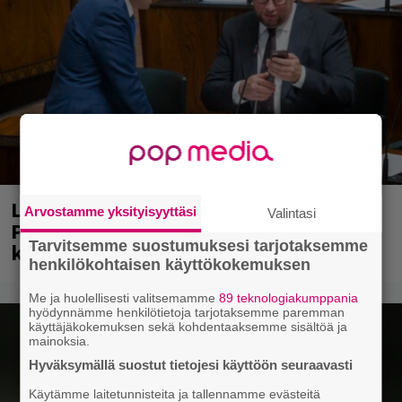
Laittomasta graffitista kiinni jäänyt
Arvostamme yksityisyyttäsi
Valintasi
Paavo Arhinmäki jälleen spraypullo
Tarvitsemme suostumuksesi tarjotaksemme
kädessä – näitä puolueita ei kiinnosta
henkilökohtaisen käyttökokemuksen
Me ja huolellisesti valitsemamme
89 teknologiakumppania
hyödynnämme henkilötietoja tarjotaksemme paremman
käyttäjäkokemuksen sekä kohdentaaksemme sisältöä ja
mainoksia.
Hyväksymällä suostut tietojesi käyttöön seuraavasti
Käytämme laitetunnisteita ja tallennamme evästeitä