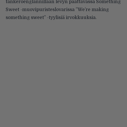
tankeroenglannillaan levyn päättävässä Something
Sweet -muovipuristeslovarissa ”We’re making
something sweet” -tyylisiä irvokkuuksia.