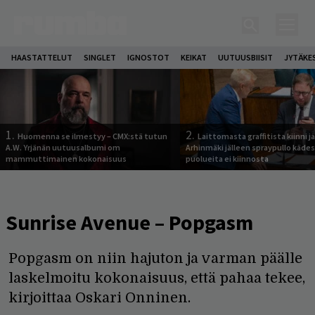
HAASTATTELUT
SINGLET
IGNOSTOT
KEIKAT
UUTUUSBIISIT
JYTÄKE
1.
2.
Huomenna se ilmestyy – CMX:stä tutun
Laittomasta graffitista kiinni 
A.W. Yrjänän uutuusalbumi om
Arhinmäki jälleen spraypullo kädes
mammuttimainen kokonaisuus
puolueita ei kiinnosta
Sunrise Avenue – Popgasm
Popgasm on niin hajuton ja varman päälle
laskelmoitu kokonaisuus, että pahaa tekee,
kirjoittaa Oskari Onninen.