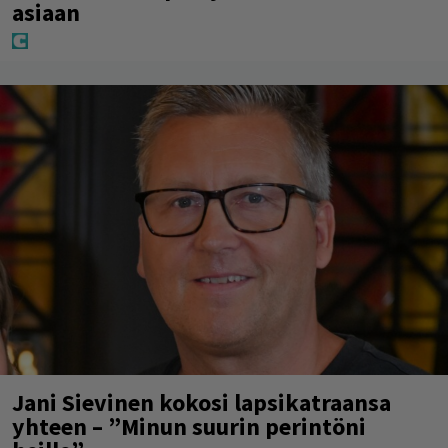
asiaan
Jani Sievinen kokosi lapsikatraansa
yhteen – ”Minun suurin perintöni