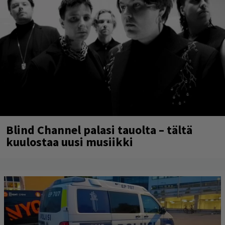
Blind Channel palasi tauolta – tältä
kuulostaa uusi musiikki