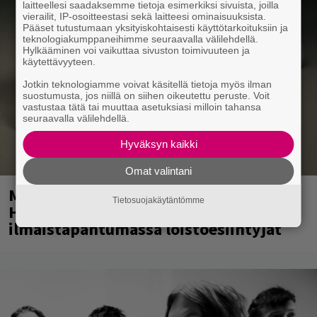
laitteellesi saadaksemme tietoja esimerkiksi sivuista, joilla
vierailit, IP-osoitteestasi sekä laitteesi ominaisuuksista.
Pääset tutustumaan yksityiskohtaisesti käyttötarkoituksiin ja
teknologiakumppaneihimme seuraavalla välilehdellä.
Hylkääminen voi vaikuttaa sivuston toimivuuteen ja
käytettävyyteen.
Jotkin teknologiamme voivat käsitellä tietoja myös ilman
suostumusta, jos niillä on siihen oikeutettu peruste. Voit
vastustaa tätä tai muuttaa asetuksiasi milloin tahansa
seuraavalla välilehdellä.
Hyväksyn kaikki
Omat valintani
Mainio ohjelmatoimisto juhlii
Tietosuojakäytäntömme
Helsingissä 10-vuotista taivaltaan –
ilmaistapahtumassa loistoesiintyjät