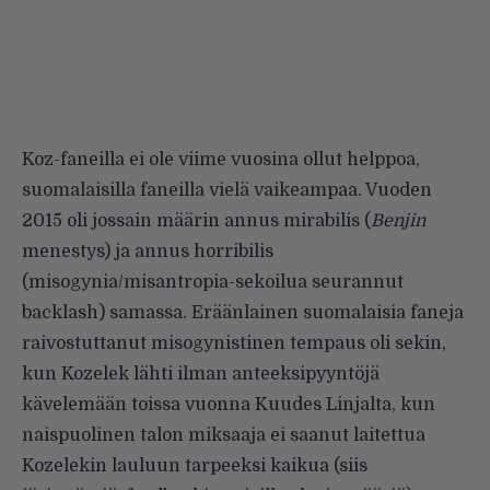
Koz-faneilla ei ole viime vuosina ollut helppoa,
suomalaisilla faneilla vielä vaikeampaa. Vuoden
2015 oli jossain määrin annus mirabilis (
Benjin
menestys) ja annus horribilis
(misogynia/misantropia-sekoilua seurannut
backlash) samassa. Eräänlainen suomalaisia faneja
raivostuttanut misogynistinen tempaus oli sekin,
kun Kozelek lähti ilman anteeksipyyntöjä
kävelemään toissa vuonna Kuudes Linjalta, kun
naispuolinen talon miksaaja ei saanut laitettua
Kozelekin lauluun tarpeeksi kaikua (siis