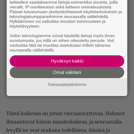
laitteellesi saadaksemme tietoja esimerkiksi sivuista, joilla
vierailit, IP-osoitteestasi sekä laitteesi ominaisuuksista.
Pääset tutustumaan yksityiskohtaisesti käyttötarkoituksiin ja
teknologiakumppaneihimme seuraavalla välilehdellä.
Hylkääminen voi vaikuttaa sivuston toimivuuteen ja
käytettävyyteen.
Jotkin teknologiamme voivat käsitellä tietoja myös ilman
suostumusta, jos niillä on siihen oikeutettu peruste. Voit
vastustaa tätä tai muuttaa asetuksiasi milloin tahansa
seuraavalla välilehdellä.
Hyväksyn kaikki
Omat valintani
Tietosuojakäytäntömme
Tässä kaikessa on jotain vieraannuttavaa. Hahmot
ilmaantuvat hänen sanoituksiinsa, ja seuraavalla
levyllä ne ovat mukana todellisina, ääninä ja