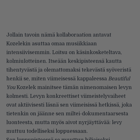
Jollain tavoin nämä kollaboraation antavat
Kozelekin asuttaa omaa musiikkiaan
intensiivisemmin. Loitsu on käsinkosketeltava,
kolmiulotteinen. Itseään keskipisteensä kautta
tihentyvästä ja olemattomaksi tekevästä syöveristä
henkii se, miten viimeisessä kappaleessa
Beautiful
You
Kozelek mainitsee tämän nimenomaisen levyn
kolmesti. Levyn konkreettiset viimeistelyvaiheet
ovat aktiivisesti läsnä sen viimeisissä hetkissä, joka
tietenkin on jäänne sen miltei-dokumentaarsesta
luonteesta, mutta myös aivot nyrjäyttävää: levy
muttuu todelliseksi loppuessaan.