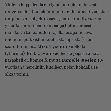
Yhdellä kappaleella siirtymä henkilökohtaisesta
universaaliin (tai pikemminkin ehkä universaalista
umpinaisen subjektiiviseen) onnistuu.
Exodus
on
yksinkertaisen pianokuvion ja biitin varassa
maleksiva banaaliuden rajalla tasapainoileva
mietelmä julkkisten kuolleista lapsista (se on
saanut nimensä
Mike Tysonin
kuollelta
tyttäreltä).
Nick Caven
kuolleesta pojasta alkava
paraabeli on kömpelö, mutta
Danielle Steelen
19-
vuotiaana heroiiniin kuolleen pojan kohdalla se
alkaa toimia.