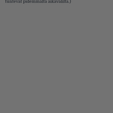
tuntevat pidemmältä aikaväliltä.)