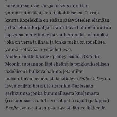
kokemuksen vieraus ja toiseus muuttuu
ymmärrettäväksi, henkilökohtaiseksi. Tarran
kautta Kozelekilla on sisäänpääsy Steelen elämään,
ja harlekiini-kirjailijan naurettava hahmo muuttuu
lapsensa menettäneeksi vanhemmaksi: olennoksi,
joka on verta ja lihaa, ja jonka tuska on todellista,
ymmärrettävää, myötäelettävää.
Näiden kautta Kozelek päätyy isäänsä (Sun Kil
Moonin tuotannon läpi eheänä ja poikkeuksellisen
todellisena kulkeva hahmo, jota miltei
nolostuttavan avoimesti käsittelevä
Father’s Day
on
levyn paljain hetki), ja tietenkin
Carissaan
,
serkkuunsa jonka kummallisesta kuolemasta
(roskapussissa ollut aerosolipullo räjähti ja tappoi)
Benjin
avausraita muistettavasti lähtee liikkeelle.