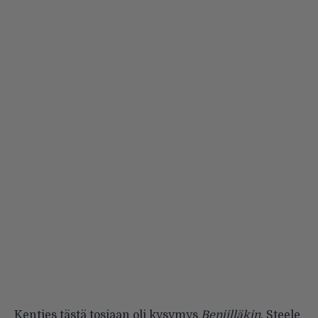
Kenties tästä tosiaan oli kysymys
Benjilläkin
. Steele