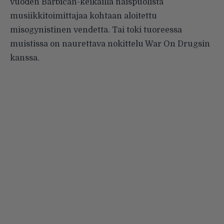
vuoden Barbican-keikailla naispuolista
musiikkitoimittajaa kohtaan aloitettu
misogynistinen vendetta. Tai toki tuoreessa
muistissa on naurettava nokittelu War On Drugsin
kanssa.