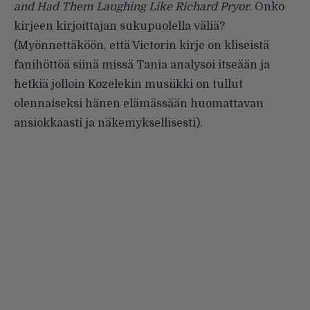
and Had Them Laughing Like Richard Pryor
. Onko
kirjeen kirjoittajan sukupuolella väliä?
(Myönnettäköön, että Victorin kirje on kliseistä
fanihöttöä siinä missä Tania analysoi itseään ja
hetkiä jolloin Kozelekin musiikki on tullut
olennaiseksi hänen elämässään huomattavan
ansiokkaasti ja näkemyksellisesti).