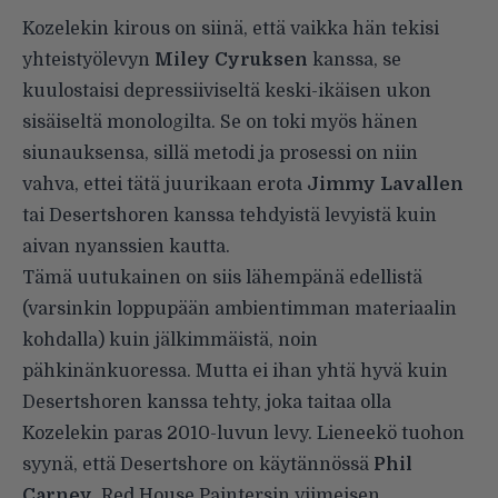
Kozelekin kirous on siinä, että vaikka hän tekisi
yhteistyölevyn
Miley Cyruksen
kanssa, se
kuulostaisi depressiiviseltä keski-ikäisen ukon
sisäiseltä monologilta. Se on toki myös hänen
siunauksensa, sillä metodi ja prosessi on niin
vahva, ettei tätä juurikaan erota
Jimmy Lavallen
tai Desertshoren kanssa tehdyistä levyistä kuin
aivan nyanssien kautta.
Tämä uutukainen on siis lähempänä edellistä
(varsinkin loppupään ambientimman materiaalin
kohdalla) kuin jälkimmäistä, noin
pähkinänkuoressa. Mutta ei ihan yhtä hyvä kuin
Desertshoren kanssa tehty, joka taitaa olla
Kozelekin paras 2010-luvun levy. Lieneekö tuohon
syynä, että Desertshore on käytännössä
Phil
Carney
, Red House Paintersin viimeisen