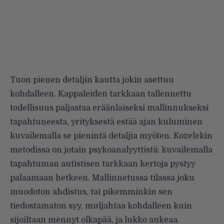
Tuon pienen detaljin kautta jokin asettuu
kohdalleen. Kappaleiden tarkkaan tallennettu
todellisuus paljastaa eräänlaiseksi mallinnukseksi
tapahtuneesta, yrityksestä estää ajan kuluminen
kuvailemalla se pienintä detaljia myöten. Kozelekin
metodissa on jotain psykoanalyyttistä: kuvailemalla
tapahtuman autistisen tarkkaan kertoja pystyy
palaamaan hetkeen. Mallinnetussa tilassa joku
muodoton ahdistus, tai pikemminkin sen
tiedostamaton syy, muljahtaa kohdalleen kuin
sijoiltaan mennyt olkapää, ja lukko aukeaa.