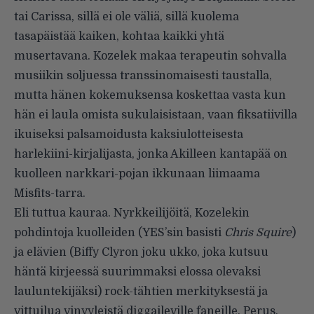
tai Carissa, sillä ei ole väliä, sillä kuolema
tasapäistää kaiken, kohtaa kaikki yhtä
musertavana. Kozelek makaa terapeutin sohvalla
musiikin soljuessa transsinomaisesti taustalla,
mutta hänen kokemuksensa koskettaa vasta kun
hän ei laula omista sukulaisistaan, vaan fiksatiivilla
ikuiseksi palsamoidusta kaksiulotteisesta
harlekiini-kirjalijasta, jonka Akilleen kantapää on
kuolleen narkkari-pojan ikkunaan liimaama
Misfits-tarra.
Eli tuttua kauraa. Nyrkkeilijöitä, Kozelekin
pohdintoja kuolleiden (YES’sin basisti
Chris Squire
)
ja elävien (Biffy Clyron joku ukko, joka kutsuu
häntä kirjeessä suurimmaksi elossa olevaksi
lauluntekijäksi) rock-tähtien merkityksestä ja
vittuilua vinyyleistä diggaileville faneille. Perus.