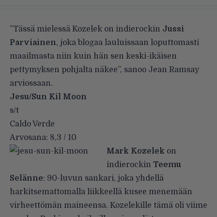
”Tässä mielessä Kozelek on indierockin
Jussi
Parviainen
, joka blogaa lauluissaan loputtomasti
maailmasta niin kuin hän sen keski-ikäisen
pettymyksen pohjalta näkee”, sanoo Jean Ramsay
arviossaan.
Jesu/Sun Kil Moon
s/t
Caldo Verde
Arvosana: 8,3 / 10
Mark Kozelek
on
indierockin
Teemu
Selänne
: 90-luvun sankari, joka yhdellä
harkitsemattomalla liikkeellä kusee menemään
virheettömän maineensa. Kozelekille tämä oli viime