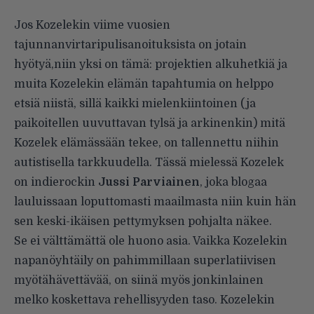
Jos Kozelekin viime vuosien
tajunnanvirtaripulisanoituksista on jotain
hyötyä,niin yksi on tämä: projektien alkuhetkiä ja
muita Kozelekin elämän tapahtumia on helppo
etsiä niistä, sillä kaikki mielenkiintoinen (ja
paikoitellen uuvuttavan tylsä ja arkinenkin) mitä
Kozelek elämässään tekee, on tallennettu niihin
autistisella tarkkuudella. Tässä mielessä Kozelek
on indierockin
Jussi Parviainen
, joka blogaa
lauluissaan loputtomasti maailmasta niin kuin hän
sen keski-ikäisen pettymyksen pohjalta näkee.
Se ei välttämättä ole huono asia. Vaikka Kozelekin
napanöyhtäily on pahimmillaan superlatiivisen
myötähävettävää, on siinä myös jonkinlainen
melko koskettava rehellisyyden taso. Kozelekin