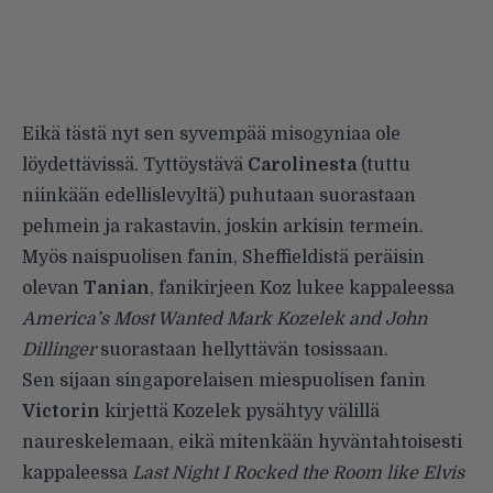
Eikä tästä nyt sen syvempää misogyniaa ole
löydettävissä. Tyttöystävä
Carolinesta
(tuttu
niinkään edellislevyltä) puhutaan suorastaan
pehmein ja rakastavin, joskin arkisin termein.
Myös naispuolisen fanin, Sheffieldistä peräisin
olevan
Tanian
, fanikirjeen Koz lukee kappaleessa
America’s Most Wanted Mark Kozelek and John
Dillinger
suorastaan hellyttävän tosissaan.
Sen sijaan singaporelaisen miespuolisen fanin
Victorin
kirjettä Kozelek pysähtyy välillä
naureskelemaan, eikä mitenkään hyväntahtoisesti
kappaleessa
Last Night I Rocked the Room like Elvis