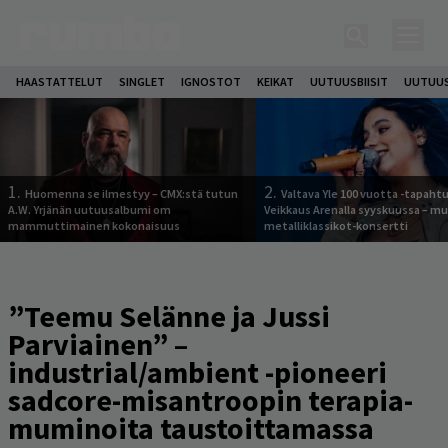
HAASTATTELUT
SINGLET
IGNOSTOT
KEIKAT
UUTUUSBIISIT
UUTUUS
1.
2.
Huomenna se ilmestyy – CMX:stä tutun
Valtava Yle 100 vuotta -tapah
A.W. Yrjänän uutuusalbumi om
Veikkaus Arenalla syyskuussa – m
mammuttimainen kokonaisuus
metalliklassikot-konsertti
”Teemu Selänne ja Jussi
Parviainen” –
industrial/ambient -pioneeri
sadcore-misantroopin terapia-
muminoita taustoittamassa