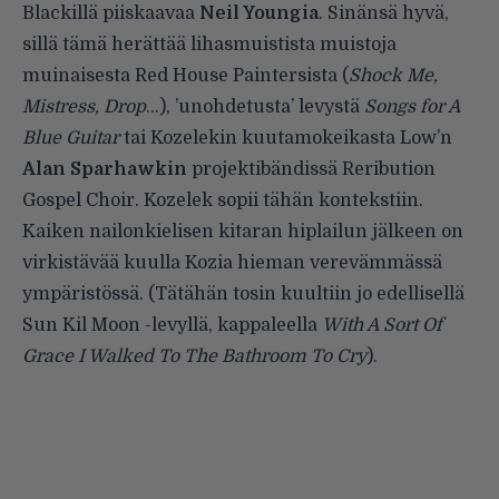
Blackillä piiskaavaa
Neil Youngia
. Sinänsä hyvä,
sillä tämä herättää lihasmuistista muistoja
muinaisesta Red House Paintersista (
Shock Me,
Mistress, Drop
…), ’unohdetusta’ levystä
Songs for A
Blue Guitar
tai Kozelekin kuutamokeikasta Low’n
Alan Sparhawkin
projektibändissä Reribution
Gospel Choir. Kozelek sopii tähän kontekstiin.
Kaiken nailonkielisen kitaran hiplailun jälkeen on
virkistävää kuulla Kozia hieman verevämmässä
ympäristössä. (Tätähän tosin kuultiin jo edellisellä
Sun Kil Moon -levyllä, kappaleella
With A Sort Of
Grace I Walked To The Bathroom To Cry
).