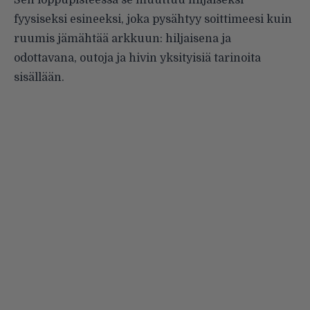
Sen loppupisteessä se muuttuu hiljaiseksi
fyysiseksi esineeksi, joka pysähtyy soittimeesi kuin
ruumis jämähtää arkkuun: hiljaisena ja
odottavana, outoja ja hivin yksityisiä tarinoita
sisällään.