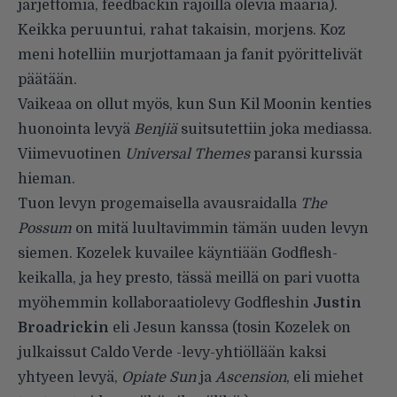
järjettömiä, feedbackin rajoilla olevia määriä).
Keikka peruuntui, rahat takaisin, morjens. Koz
meni hotelliin murjottamaan ja fanit pyörittelivät
päätään.
Vaikeaa on ollut myös, kun Sun Kil Moonin kenties
huonointa levyä
Benjiä
suitsutettiin joka mediassa.
Viimevuotinen
Universal Themes
paransi kurssia
hieman.
Tuon levyn progemaisella avausraidalla
The
Possum
on mitä luultavimmin tämän uuden levyn
siemen. Kozelek kuvailee käyntiään Godflesh-
keikalla, ja hey presto, tässä meillä on pari vuotta
myöhemmin kollaboraatiolevy Godfleshin
Justin
Broadrickin
eli Jesun kanssa (tosin Kozelek on
julkaissut Caldo Verde -levy-yhtiöllään kaksi
yhtyeen levyä,
Opiate Sun
ja
Ascension
, eli miehet