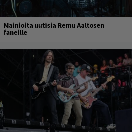
Mainioita uutisia Remu Aaltosen
faneille