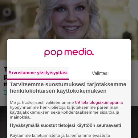
Tältä näyttää Vappu Pimiän
Arvostamme yksityisyyttäsi
Valintasi
perhelomalla Portugalissa – ”Kaunis
mekko”
Tarvitsemme suostumuksesi tarjotaksemme
henkilökohtaisen käyttökokemuksen
Me ja huolellisesti valitsemamme
89 teknologiakumppania
hyödynnämme henkilötietoja tarjotaksemme paremman
käyttäjäkokemuksen sekä kohdentaaksemme sisältöä ja
mainoksia.
Hyväksymällä suostut tietojesi käyttöön seuraavasti
Käytämme laitetunnisteita ja tallennamme evästeitä