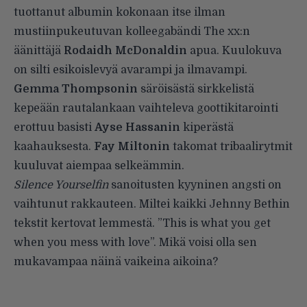
tuottanut albumin kokonaan itse ilman
mustiinpukeutuvan kolleegabändi The xx:n
äänittäjä
Rodaidh McDonaldin
apua. Kuulokuva
on silti esikoislevyä avarampi ja ilmavampi.
Gemma Thompsonin
säröisästä sirkkelistä
kepeään rautalankaan vaihteleva goottikitarointi
erottuu basisti
Ayse Hassanin
kiperästä
kaahauksesta.
Fay Miltonin
takomat tribaalirytmit
kuuluvat aiempaa selkeämmin.
Silence Yourselfin
sanoitusten kyyninen angsti on
vaihtunut rakkauteen. Miltei kaikki Jehnny Bethin
tekstit kertovat lemmestä. ”This is what you get
when you mess with love”. Mikä voisi olla sen
mukavampaa näinä vaikeina aikoina?