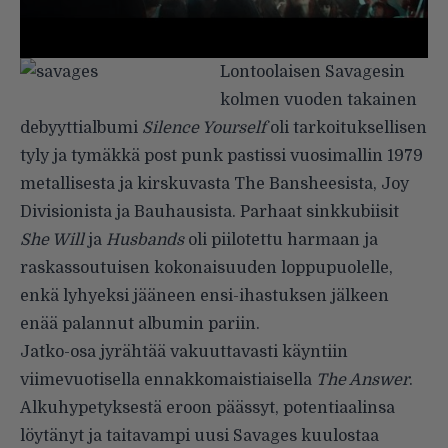
Lontoolaisen Savagesin
kolmen vuoden takainen
debyyttialbumi
Silence Yourself
oli tarkoituksellisen
tyly ja tymäkkä post punk pastissi vuosimallin 1979
metallisesta ja kirskuvasta The Bansheesista, Joy
Divisionista ja Bauhausista. Parhaat sinkkubiisit
She Will
ja
Husbands
oli piilotettu harmaan ja
raskassoutuisen kokonaisuuden loppupuolelle,
enkä lyhyeksi jääneen ensi-ihastuksen jälkeen
enää palannut albumin pariin.
Jatko-osa jyrähtää vakuuttavasti käyntiin
viimevuotisella ennakkomaistiaisella
The Answer
.
Alkuhypetyksestä eroon päässyt, potentiaalinsa
löytänyt ja taitavampi uusi Savages kuulostaa