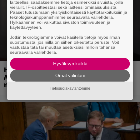
laitteellesi saadaksemme tietoja esimerkiksi sivuista, joilla
vierailit, IP-osoitteestasi sekä laitteesi ominaisuuksista.
Pääset tutustumaan yksityiskohtaisesti käyttötarkoituksiin ja
teknologiakumppaneihimme seuraavalla välilehdellä.
Hylkääminen voi vaikuttaa sivuston toimivuuteen ja
käytettävyyteen.
Jotkin teknologiamme voivat käsitellä tietoja myös ilman
suostumusta, jos niillä on siihen oikeutettu peruste. Voit
vastustaa tätä tai muuttaa asetuksiasi milloin tahansa
seuraavalla välilehdellä.
Hyväksyn kaikki
Huomenna se ilmestyy – CMX:stä tutun
A.W. Yrjänän uutuusalbumi om
Omat valintani
mammuttimainen kokonaisuus
Tietosuojakäytäntömme