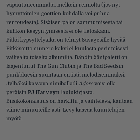
vapautuneemmalta, melkein rennolta (jos nyt
hymyttömien goottien kohdalla voi puhua
rentoudesta). Sisäisen palon sammumisesta tai
kiihkon kesyyntymisestä ei ole tietoakaan.
Pitkä kypsyttelyaika on tehnyt Savagesille hyvää.
Pitkäsoitto numero kaksi ei kuulosta perinteisesti
vaikealta toiselta albumilta. Bändin äänipaletti on
laajentunut The Gun Clubin ja The Bad Seedsin
punkbluesin suuntaan entistä melodisemmaksi.
Jylhäksi kasvava nimiballadi
Adore
voisi olla
peräisin
PJ Harveyn
laulukirjasta.
Biisikokonaisuus on harkittu ja vaihteleva, kantaen
viime minuuteille asti. Levy kasvaa kuuntelujen
myötä.