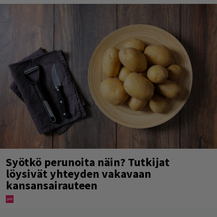
Syötkö perunoita näin? Tutkijat
löysivät yhteyden vakavaan
kansansairauteen