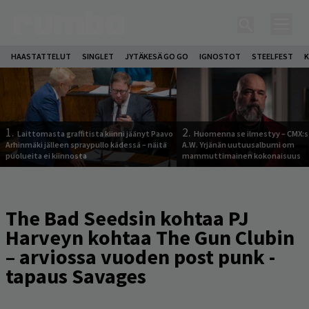
HAASTATTELUT
SINGLET
JYTÄKESÄ GO GO
IGNOSTOT
STEELFEST
K
1.
2.
Laittomasta graffitista kiinni jäänyt Paavo
Huomenna se ilmestyy – CMX:s
Arhinmäki jälleen spraypullo kädessä – näitä
A.W. Yrjänän uutuusalbumi om
puolueita ei kiinnosta
mammuttimainen kokonaisuus
The Bad Seedsin kohtaa PJ
Harveyn kohtaa The Gun Clubin
– arviossa vuoden post punk -
tapaus Savages