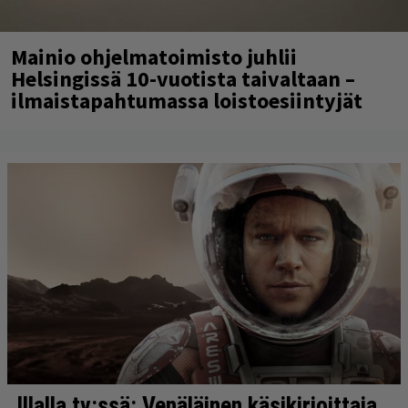
Mainio ohjelmatoimisto juhlii
Helsingissä 10-vuotista taivaltaan –
ilmaistapahtumassa loistoesiintyjät