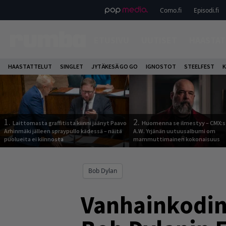
Como.fi
Episodi.fi
ETUSIVU
UUTISET
HAASTAT
HAASTATTELUT
SINGLET
JYTÄKESÄ GO GO
IGNOSTOT
STEELFEST
K
1.
2.
Laittomasta graffitista kiinni jäänyt Paavo
Huomenna se ilmestyy – CMX:s
Arhinmäki jälleen spraypullo kädessä – näitä
A.W. Yrjänän uutuusalbumi om
puolueita ei kiinnosta
mammuttimainen kokonaisuus
Bob Dylan
Vanhainkodin 