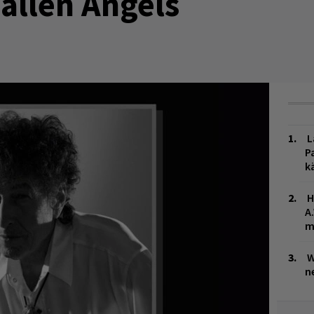
allen Angels
L
P
k
H
A
m
W
n