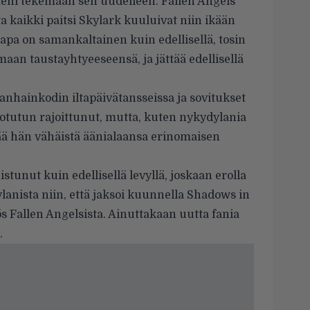
ni tekemään sen uudelleen. Fallen Angels
ta kaikki paitsi Skylark kuuluivat niin ikään
apa on samankaltainen kuin edellisellä, tosin
maan taustayhtyeeseensä, ja jättää edellisellä
vanhainkodin iltapäivätansseissa ja sovitukset
totutun rajoittunut, mutta, kuten nykydylania
tää hän vähäistä äänialaansa erinomaisen
stunut kuin edellisellä levyllä, joskaan erolla
Dylanista niin, että jaksoi kuunnella Shadows in
ös Fallen Angelsista. Ainuttakaan uutta fania
.