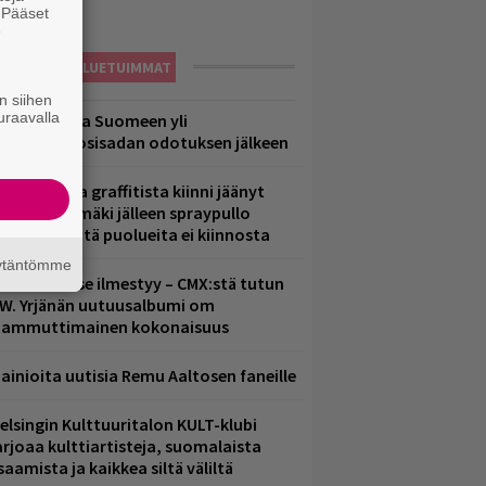
. Pääset
e
LUETUIMMAT
n siihen
uraavalla
eezer palaa Suomeen yli
eljännesvuosisadan odotuksen jälkeen
aittomasta graffitista kiinni jäänyt
aavo Arhinmäki jälleen spraypullo
ädessä – näitä puolueita ei kiinnosta
äytäntömme
uomenna se ilmestyy – CMX:stä tutun
.W. Yrjänän uutuusalbumi om
ammuttimainen kokonaisuus
ainioita uutisia Remu Aaltosen faneille
elsingin Kulttuuritalon KULT-klubi
arjoaa kulttiartisteja, suomalaista
saamista ja kaikkea siltä väliltä