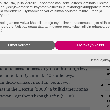
i sivuista, joilla vierailit, IP-osoitteestasi sekä laitteesi ominaisuuksista
an yksityiskohtaisesti käyttötarkoituksiin ja teknologiakumppaneihimm
la välilehdellä. Hylkääminen voi vaikuttaa sivuston toimivuuteen ja
yyteen.
knologiamme voivat käsitellä tietoja myös ilman suostumusta, jos niillä o
u peruste. Voit vastustaa tätä tai muuttaa asetuksiasi milloin tahansa se
W
lä.
n
L
Omat valintani
Hyväksyn kaikki
P
 Dylan viime vuonna julkaisi albumillisen
k
inatran levyttämiä kappaleita, oli levylle
Tietosuojak
hymyillä. Shadows in the Night kun ei itse
H
A
 ollut omassa mitassaan yhtään hullumpi levy,
m
 sellainenkin Dylanin liki 40 studiolevyä
an diskografiaan mahtui, joululevyn
M
as in ihe Heartin (2009) ja bulkkiamericanaa
H
tavan Together Through Lifen (2009)
t
o