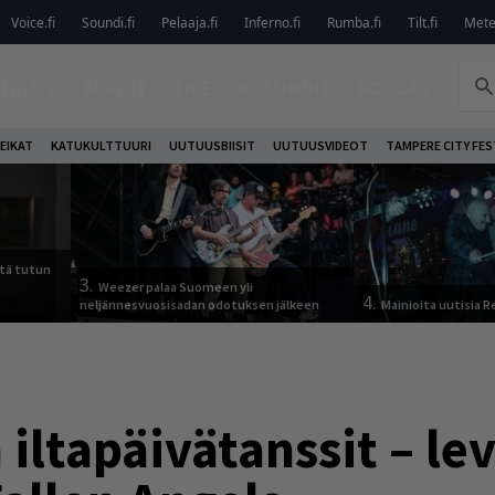
Voice.fi
Soundi.fi
Pelaaja.fi
Inferno.fi
Rumba.fi
Tilt.fi
Metel
TELUT
ARVIOT
LIVE
KOLUMNIT
PODCAST
EIKAT
KATUKULTTUURI
UUTUUSBIISIT
UUTUUSVIDEOT
TAMPERE CITY FES
tä tutun
3.
Weezer palaa Suomeen yli
4.
neljännesvuosisadan odotuksen jälkeen
Mainioita uutisia 
iltapäivätanssit – le