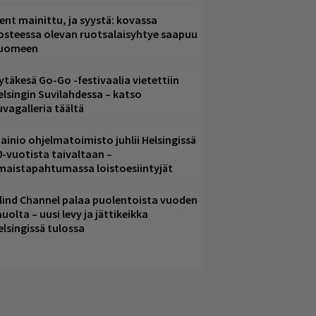
ent mainittu, ja syystä: kovassa
osteessa olevan ruotsalaisyhtye saapuu
uomeen
ytäkesä Go-Go -festivaalia vietettiin
elsingin Suvilahdessa – katso
uvagalleria täältä
ainio ohjelmatoimisto juhlii Helsingissä
0-vuotista taivaltaan –
lmaistapahtumassa loistoesiintyjät
lind Channel palaa puolentoista vuoden
uolta – uusi levy ja jättikeikka
elsingissä tulossa