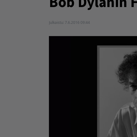
Bob Dylanin F
Julkaistu:
7.6.2016 09:44