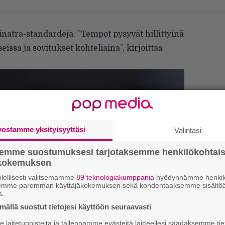
Sinatra-standardeja. ”Tempot pysyvät hillittyinä
issa ja sovitukset kohteliaina”, kirjoittaa
vostamme yksityisyyttäsi
Valintasi
semme suostumuksesi tarjotaksemme henkilökohtai
ökokemuksen
lellisesti valitsemamme
89 teknologiakumppania
hyödynnämme henkilö
semme paremman käyttäjäkokemuksen sekä kohdentaaksemme sisältöä
a.
ällä suostut tietojesi käyttöön seuraavasti
laitetunnisteita ja tallennamme evästeitä laitteellesi saadaksemme tie