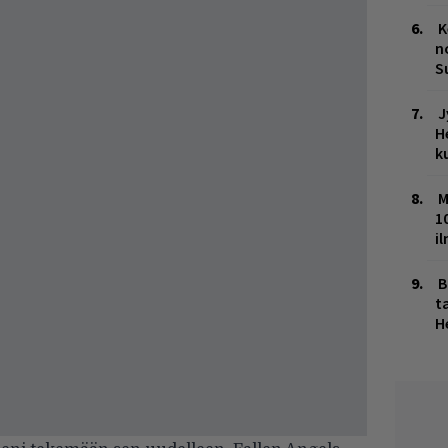
K
n
S
J
H
k
M
1
i
B
ta
H