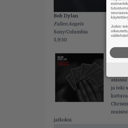
esimerkiks
tutustuma
seuraaval
Bob Dylan
käytettäv
Fallen Angels
Jotkin te
oikeutett
Sony/Columbia
välilehdel
5,9/10
Kun Bob
Frank S
helppo 
asiassa
ja toki
kattava
Christm
muistut
jatkoksi.