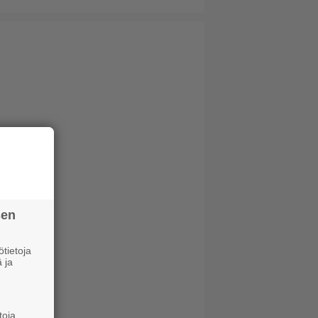
sen
tietoja
 ja
toja