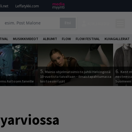
i.net
Leffatykki.com
Etsi
KIRJAUDU
TIVAL
MUSIIKKIVIDEOT
ALBUMIT
FLOW
FLOW FESTIVAL
KUVAGALLERIAT
5.
6.
Mainio ohjelmatoimisto juhlii Helsingissä
Kent ma
10-vuotista taivaltaan – ilmaistapahtumassa
nosteessa
Remu Aaltosen faneille
loistoesiintyjät
Suomeen
vyarviossa