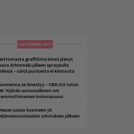
LUETUIMMAT NYT
aittomasta graffitista kiinni jäänyt
aavo Arhinmäki jälleen spraypullo
ädessä – näitä puolueita ei kiinnosta
uomenna se ilmestyy – CMX:stä tutun
.W. Yrjänän uutuusalbumi om
ammuttimainen kokonaisuus
eezer palaa Suomeen yli
eljännesvuosisadan odotuksen jälkeen