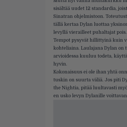
Mutta nyt vanha multakurkku me
sisältää uudet 12 standardia, jois
Sinatran ohjelmistoon. Toteutust
tällä kertaa Dylan luottaa yksino
levyllä vierailleet puhaltajat pois.
Tempot pysyvät hillittyinä kuin 
kohteliaina. Laulajana Dylan on 
arvioidessa kuuluu todeta, käyt
hyvin.
Kokonaisuus ei ole ihan yhtä onni
tuskin on suurta väliä. Jos piti 
the Nightia, pitää luultavasti my
en usko levyn Dylanille voittavan