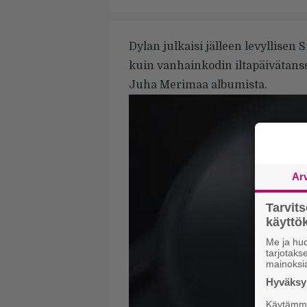
Dylan julkaisi jälleen levyllisen 
kuin vanhainkodin iltapäivätansse
Juha Merimaa albumista.
Ar
Tarvit
käytt
Me ja huo
tarjotak
mainoksi
Hyväksym
Käytämme 