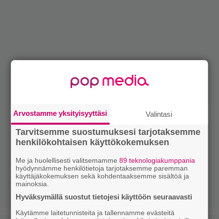
Arvostamme yksityisyyttäsi
Valintasi
Tarvitsemme suostumuksesi tarjotaksemme
henkilökohtaisen käyttökokemuksen
Me ja huolellisesti valitsemamme
89 teknologiakumppania
hyödynnämme henkilötietoja tarjotaksemme paremman
käyttäjäkokemuksen sekä kohdentaaksemme sisältöä ja
mainoksia.
Hyväksymällä suostut tietojesi käyttöön seuraavasti
Käytämme laitetunnisteita ja tallennamme evästeitä