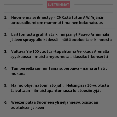
LUETUIMMAT
Huomenna se ilmestyy – CMX:stä tutun A.W. Yrjänän
uutuusalbumi om mammuttimainen kokonaisuus
Laittomasta graffitista kiinni jäänyt Paavo Arhinmäki
jälleen spraypullo kädessä – näitä puolueita ei kiinnosta
Valtava Yle 100 vuotta -tapahtuma Veikkaus Arenalla
syyskuussa – muista myös metalliklassikot-konsertti
Tampereella sunnuntaina superpäivä – nämä artistit
mukana
Mainio ohjelmatoimisto juhlii Helsingissä 10-vuotista
taivaltaan – ilmaistapahtumassa loistoesiintyjät
Weezer palaa Suomeen yli neljännesvuosisadan
odotuksen jälkeen