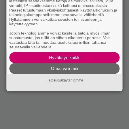
laitteellesi saadaksemme tietoja esimerkiksi sivuista, joilla
vierailit, IP-osoitteestasi sekä laitteesi ominaisuuksista.
Pääset tutustumaan yksityiskohtaisesti käyttötarkoituksiin ja
teknologiakumppaneihimme seuraavalla välilehdellä.
Hylkääminen voi vaikuttaa sivuston toimivuuteen ja
käytettävyyteen.
Jotkin teknologiamme voivat käsitellä tietoja myös ilman
suostumusta, jos niillä on siihen oikeutettu peruste. Voit
vastustaa tätä tai muuttaa asetuksiasi milloin tahansa
seuraavalla välilehdellä.
Hyväksyn kaikki
Omat valintani
Tietosuojakäytäntömme