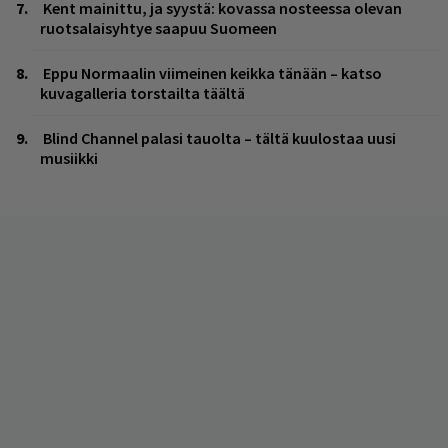
Kent mainittu, ja syystä: kovassa nosteessa olevan
ruotsalaisyhtye saapuu Suomeen
Eppu Normaalin viimeinen keikka tänään – katso
kuvagalleria torstailta täältä
Blind Channel palasi tauolta – tältä kuulostaa uusi
musiikki