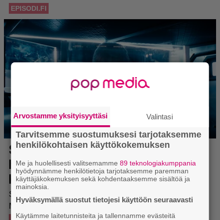
Arvostamme yksityisyyttäsi
Valintasi
Tarvitsemme suostumuksesi tarjotaksemme
henkilökohtaisen käyttökokemuksen
Me ja huolellisesti valitsemamme
89 teknologiakumppania
hyödynnämme henkilötietoja tarjotaksemme paremman
käyttäjäkokemuksen sekä kohdentaaksemme sisältöä ja
mainoksia.
Hyväksymällä suostut tietojesi käyttöön seuraavasti
Käytämme laitetunnisteita ja tallennamme evästeitä