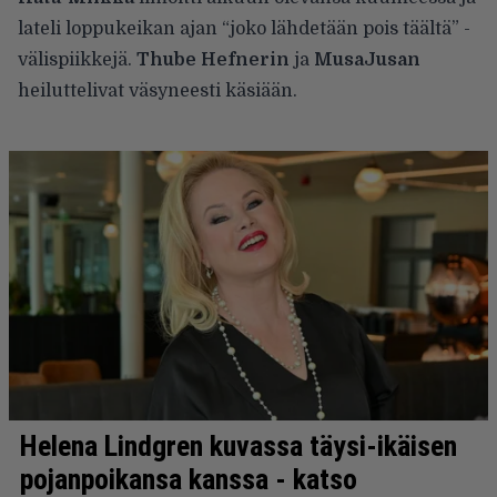
lateli loppukeikan ajan “joko lähdetään pois täältä” -
välispiikkejä.
Thube Hefnerin
ja
MusaJusan
heiluttelivat väsyneesti käsiään.