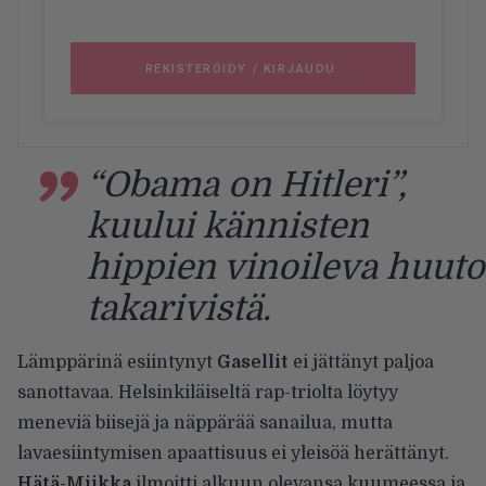
“Obama on Hitleri”,
kuului kännisten
hippien vinoileva huuto
takarivistä.
Lämppärinä esiintynyt
Gasellit
ei jättänyt paljoa
sanottavaa. Helsinkiläiseltä rap-triolta löytyy
meneviä biisejä ja näppärää sanailua, mutta
lavaesiintymisen apaattisuus ei yleisöä herättänyt.
Hätä-Miikka
ilmoitti alkuun olevansa kuumeessa ja