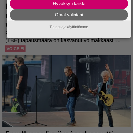
Hyväksyn kaikki
Omat valintani
Tietosuojakäytäntömme