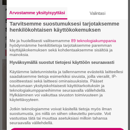
Arvostamme yksityisyyttäsi
Valintasi
Tarvitsemme suostumuksesi tarjotaksemme
henkilökohtaisen käyttökokemuksen
Me ja huolellisesti valitsemamme
89 teknologiakumppania
hyödynnämme henkilötietoja tarjotaksemme paremman
käyttäjäkokemuksen sekä kohdentaaksemme sisältöä ja
mainoksia.
Hyväksymällä suostut tietojesi käyttöön seuraavasti
Käytämme laitetunnisteita ja tallennamme evästeitä laitteellesi
saadaksemme tietoja esimerkiksi sivuista, joilla vierailit, IP-
osoitteestasi sekä laitteesi ominaisuuksista. Pääset
tutustumaan yksityiskohtaisesti käyttötarkoituksiin ja
teknologiakumppaneihimme seuraavalla välilehdellä.
Hylkääminen voi vaikuttaa sivuston toimivuuteen ja
käytettävyyteen.
Jotkin teknologiamme voivat käsitellä tietoja myös ilman
suostumusta, jos niillä on siihen oikeutettu peruste. Voit
vastustaa tätä tai muuttaa asetuksiasi milloin tahansa
seuraavalla välilehdellä.