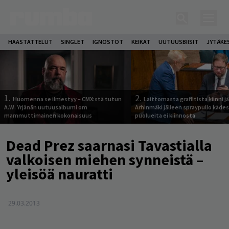
HAASTATTELUT
SINGLET
IGNOSTOT
KEIKAT
UUTUUSBIISIT
JYTÄKE
1.
2.
Huomenna se ilmestyy – CMX:stä tutun
Laittomasta graffitista kiinni 
A.W. Yrjänän uutuusalbumi om
Arhinmäki jälleen spraypullo kädes
mammuttimainen kokonaisuus
puolueita ei kiinnosta
Dead Prez saarnasi Tavastialla
valkoisen miehen synneistä –
yleisöä nauratti
29.03.2013