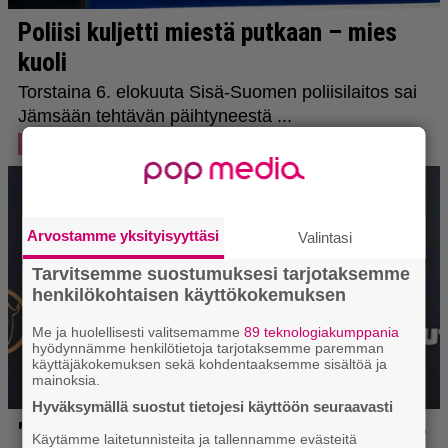
Arvostamme yksityisyyttäsi
Valintasi
Tarvitsemme suostumuksesi tarjotaksemme
henkilökohtaisen käyttökokemuksen
Me ja huolellisesti valitsemamme
89 teknologiakumppania
hyödynnämme henkilötietoja tarjotaksemme paremman
käyttäjäkokemuksen sekä kohdentaaksemme sisältöä ja
mainoksia.
Hyväksymällä suostut tietojesi käyttöön seuraavasti
Käytämme laitetunnisteita ja tallennamme evästeitä