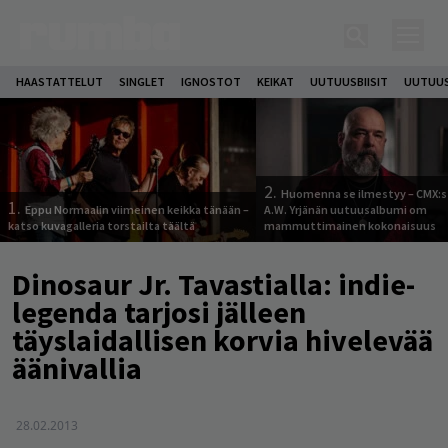
HAASTATTELUT
SINGLET
IGNOSTOT
KEIKAT
UUTUUSBIISIT
UUTUUS
2.
Huomenna se ilmestyy – CMX:s
1.
Eppu Normaalin viimeinen keikka tänään –
A.W. Yrjänän uutuusalbumi om
katso kuvagalleria torstailta täältä
mammuttimainen kokonaisuus
Dinosaur Jr. Tavastialla: indie-
legenda tarjosi jälleen
täyslaidallisen korvia hivelevää
äänivallia
28.02.2013