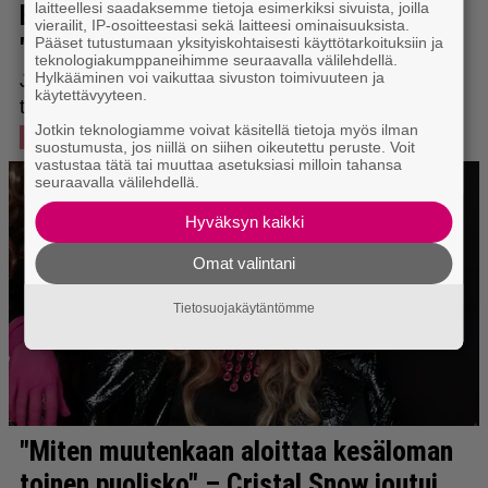
laitteellesi saadaksemme tietoja esimerkiksi sivuista, joilla
vierailit, IP-osoitteestasi sekä laitteesi ominaisuuksista.
Pääset tutustumaan yksityiskohtaisesti käyttötarkoituksiin ja
teknologiakumppaneihimme seuraavalla välilehdellä.
Hylkääminen voi vaikuttaa sivuston toimivuuteen ja
käytettävyyteen.
Jotkin teknologiamme voivat käsitellä tietoja myös ilman
suostumusta, jos niillä on siihen oikeutettu peruste. Voit
vastustaa tätä tai muuttaa asetuksiasi milloin tahansa
seuraavalla välilehdellä.
Hyväksyn kaikki
Omat valintani
Tietosuojakäytäntömme