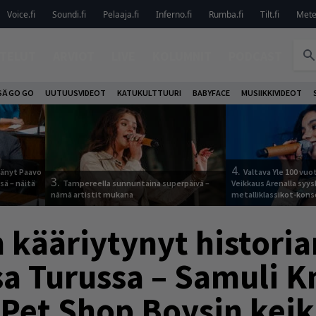
Voice.fi
Soundi.fi
Pelaaja.fi
Inferno.fi
Rumba.fi
Tilt.fi
Metel
TELUT
ARVIOT
LIVE
KOLUMNIT
PODCAST
SÄ GO GO
UUTUUSVIDEOT
KATUKULTTUURI
BABYFACE
MUSIIKKIVIDEOT
4.
jäänyt Paavo
Valtava Yle 100 vu
3.
sä – näitä
Tampereella sunnuntaina superpäivä –
Veikkaus Arenalla syy
nämä artistit mukana
metalliklassikot-kons
n kääriytynyt histori
sa Turussa – Samuli K
i Pet Shop Boysin kei