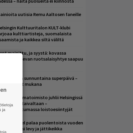
ädessä – näitä puolueita ei kiinnosta
ainioita uutisia Remu Aaltosen faneille
elsingin Kulttuuritalon KULT-klubi
arjoaa kulttiartisteja, suomalaista
saamista ja kaikkea siltä väliltä
ent mainittu, ja syystä: kovassa
osteessa olevan ruotsalaisyhtye saapuu
uomeen
ampereella sunnuntaina superpäivä –
ämä artistit mukana
sen
ainio ohjelmatoimisto juhlii Helsingissä
0-vuotista taivaltaan –
tietoja
lmaistapahtumassa loistoesiintyjät
 ja
lind Channel palaa puolentoista vuoden
uolta – uusi levy ja jättikeikka
toja