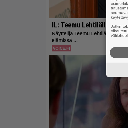
esimerkiks
tutustuma
seuraaval
käytettäv
Jotkin te
oikeutett
välilehdel