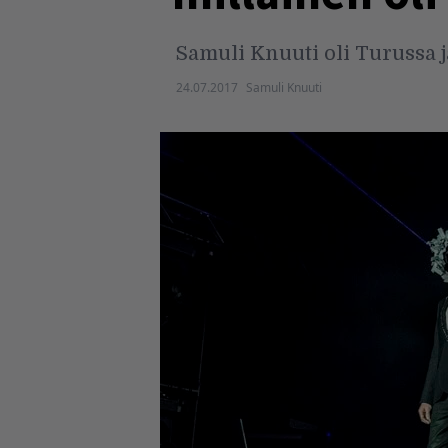
Samuli Knuuti oli Turussa ja
24.07.2017
Samuli Knuuti