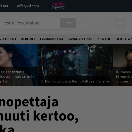
i.net
Leffatykki.com
Etsi
KIRJAUDU
STEELFEST
ALBUMIT
LYRIIKKABLOGI
KUVAGALLERIAT
KIERTUE
OLD TOWN
6.
otta -tapahtuma
Mainio 
skuussa – muista myös
10-vuotis
5.
ertti
Mainioita uutisia Remu Aaltosen faneille
loistoesii
anopettaja
nuuti kertoo,
kka