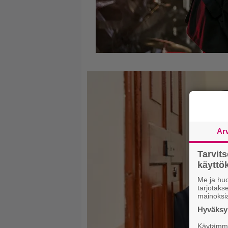
Ar
Tarvit
käytt
Me ja huo
tarjotak
mainoksi
Hyväksym
Käytämme 