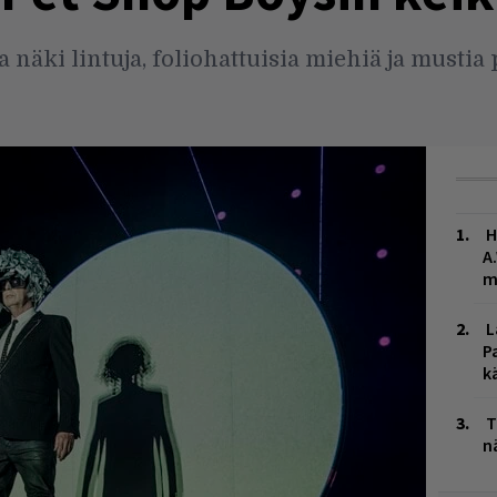
 näki lintuja, foliohattuisia miehiä ja mustia 
H
A
m
L
P
k
T
n