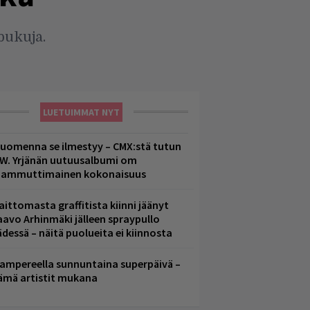
pukuja.
LUETUIMMAT NYT
uomenna se ilmestyy – CMX:stä tutun
.W. Yrjänän uutuusalbumi om
ammuttimainen kokonaisuus
aittomasta graffitista kiinni jäänyt
aavo Arhinmäki jälleen spraypullo
ädessä – näitä puolueita ei kiinnosta
ampereella sunnuntaina superpäivä –
ämä artistit mukana