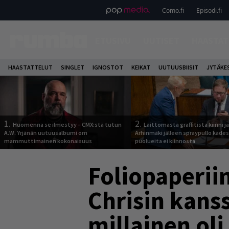
Como.fi
Episodi.fi
ETUSIVU
UUTISET
HAASTAT
HAASTATTELUT
SINGLET
IGNOSTOT
KEIKAT
UUTUUSBIISIT
JYTÄKE
1.
2.
Huomenna se ilmestyy – CMX:stä tutun
Laittomasta graffitista kiinni 
A.W. Yrjänän uutuusalbumi om
Arhinmäki jälleen spraypullo kädes
mammuttimainen kokonaisuus
puolueita ei kiinnosta
Foliopaperii
Chrisin kans
millainen ol