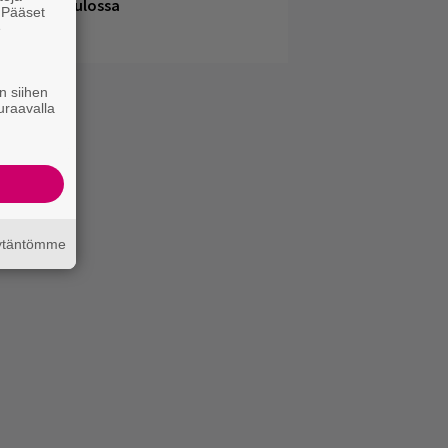
elsingissä tulossa
. Pääset
e
n siihen
uraavalla
äytäntömme