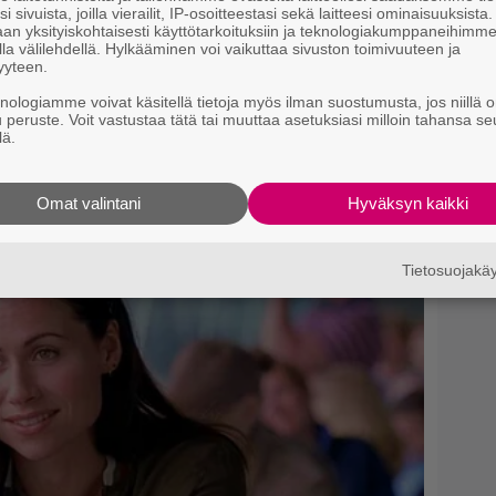
H
i sivuista, joilla vierailit, IP-osoitteestasi sekä laitteesi ominaisuuksista
an yksityiskohtaisesti käyttötarkoituksiin ja teknologiakumppaneihimm
la välilehdellä. Hylkääminen voi vaikuttaa sivuston toimivuuteen ja
yyteen.
knologiamme voivat käsitellä tietoja myös ilman suostumusta, jos niillä o
u peruste. Voit vastustaa tätä tai muuttaa asetuksiasi milloin tahansa se
lä.
Omat valintani
Hyväksyn kaikki
Tietosuojak