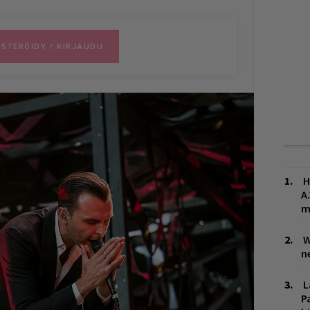
H
A
m
W
n
L
P