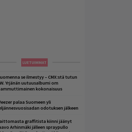
LUETUIMMAT
uomenna se ilmestyy – CMX:stä tutun
.W. Yrjänän uutuusalbumi om
ammuttimainen kokonaisuus
eezer palaa Suomeen yli
eljännesvuosisadan odotuksen jälkeen
aittomasta graffitista kiinni jäänyt
aavo Arhinmäki jälleen spraypullo