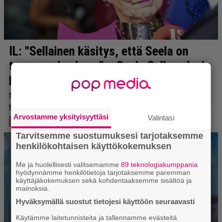
Arvostamme yksityisyyttäsi
Valintasi
Tarvitsemme suostumuksesi tarjotaksemme
henkilökohtaisen käyttökokemuksen
Me ja huolellisesti valitsemamme
89 teknologiakumppania
hyödynnämme henkilötietoja tarjotaksemme paremman
käyttäjäkokemuksen sekä kohdentaaksemme sisältöä ja
mainoksia.
Hyväksymällä suostut tietojesi käyttöön seuraavasti
Käytämme laitetunnisteita ja tallennamme evästeitä