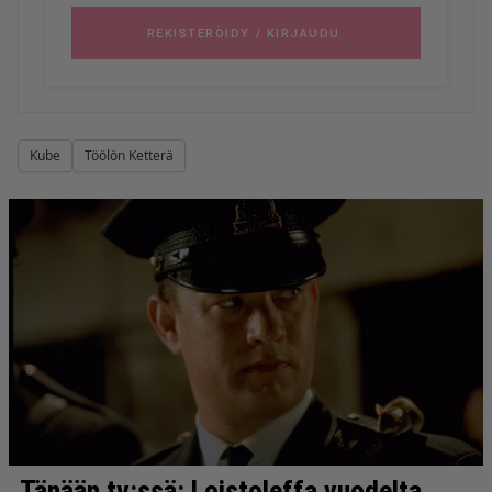
Kube
Töölön Ketterä