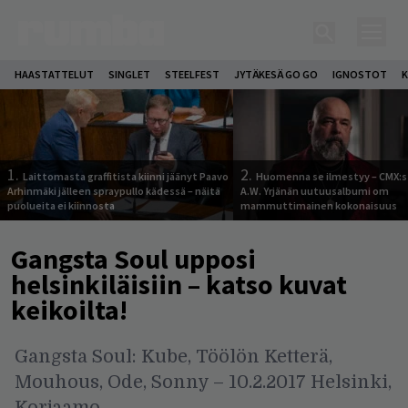
HAASTATTELUT
SINGLET
STEELFEST
JYTÄKESÄ GO GO
IGNOSTOT
K
1.
2.
Laittomasta graffitista kiinni jäänyt Paavo
Huomenna se ilmestyy – CMX:s
Arhinmäki jälleen spraypullo kädessä – näitä
A.W. Yrjänän uutuusalbumi om
puolueita ei kiinnosta
mammuttimainen kokonaisuus
Gangsta Soul upposi
helsinkiläisiin – katso kuvat
keikoilta!
Gangsta Soul: Kube, Töölön Ketterä,
Mouhous, Ode, Sonny – 10.2.2017 Helsinki,
Korjaamo