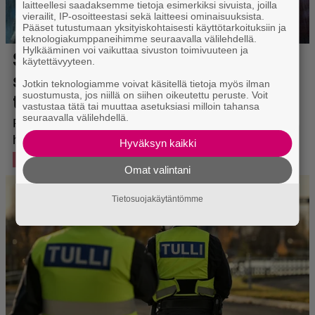
laitteellesi saadaksemme tietoja esimerkiksi sivuista, joilla
vierailit, IP-osoitteestasi sekä laitteesi ominaisuuksista.
Pääset tutustumaan yksityiskohtaisesti käyttötarkoituksiin ja
teknologiakumppaneihimme seuraavalla välilehdellä.
Hylkääminen voi vaikuttaa sivuston toimivuuteen ja
käytettävyyteen.
Jotkin teknologiamme voivat käsitellä tietoja myös ilman
suostumusta, jos niillä on siihen oikeutettu peruste. Voit
vastustaa tätä tai muuttaa asetuksiasi milloin tahansa
seuraavalla välilehdellä.
Hyväksyn kaikki
Omat valintani
Tietosuojakäytäntömme