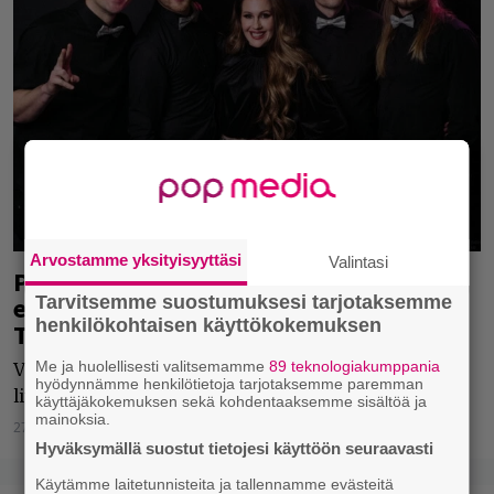
Arvostamme yksityisyyttäsi
Valintasi
Portion Boys esittää jättihittinsä
ensimmäistä kertaa yhdessä Matin ja
Tarvitsemme suostumuksesi tarjotaksemme
henkilökohtaisen käyttökokemuksen
Tepon kanssa
Me ja huolellisesti valitsemamme
89 teknologiakumppania
Vauhti kiihtyy -kappaleen kimppakokoonpanon
hyödynnämme henkilötietoja tarjotaksemme paremman
livedebyytti nähdään Emma-gaalassa.
käyttäjäkokemuksen sekä kohdentaaksemme sisältöä ja
mainoksia.
27.01.2022
Jukka Hätinen
Hyväksymällä suostut tietojesi käyttöön seuraavasti
Käytämme laitetunnisteita ja tallennamme evästeitä