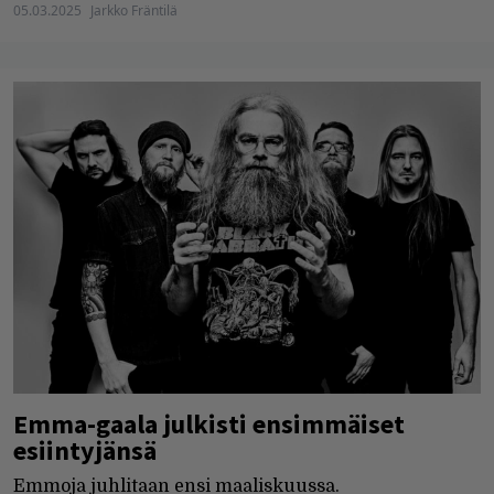
05.03.2025
Jarkko Fräntilä
Emma-gaala julkisti ensimmäiset
esiintyjänsä
Emmoja juhlitaan ensi maaliskuussa.