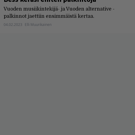
Vuoden musiikintekijä- ja Vuoden alternative -
palkinnot jaettiin ensimmäistä kertaa.
04.02.2023
Elli Muurikainen