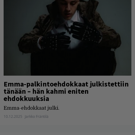
Emma-palkintoehdokkaat julkistettiin
tänään – hän kahmi eniten
ehdokkuuksia
Emma-ehdokkaat julki.
10.12.2025
Jarkko Fräntilä