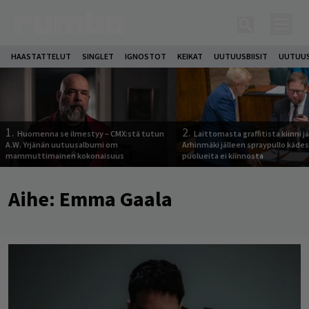
HAASTATTELUT
SINGLET
IGNOSTOT
KEIKAT
UUTUUSBIISIT
UUTUUS
1.
2.
Huomenna se ilmestyy – CMX:stä tutun
Laittomasta graffitista kiinni 
A.W. Yrjänän uutuusalbumi om
Arhinmäki jälleen spraypullo kädes
mammuttimainen kokonaisuus
puolueita ei kiinnosta
Aihe:
Emma Gaala