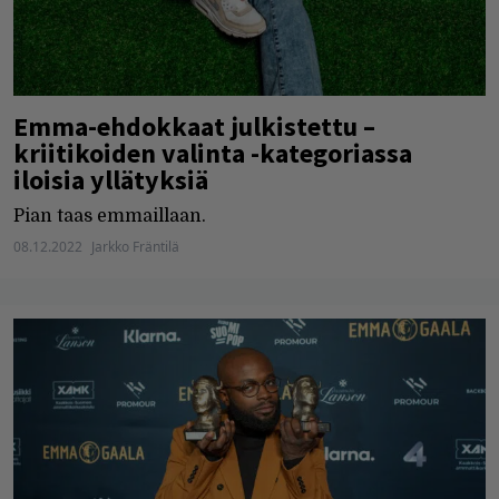
Emma-ehdokkaat julkistettu –
kriitikoiden valinta -kategoriassa
iloisia yllätyksiä
Pian taas emmaillaan.
08.12.2022
Jarkko Fräntilä