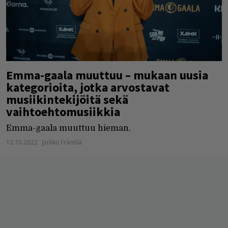
Emma-gaala muuttuu – mukaan uusia
kategorioita, jotka arvostavat
musiikintekijöitä sekä
vaihtoehtomusiikkia
Emma-gaala muuttuu hieman.
12.10.2022
Jarkko Fräntilä