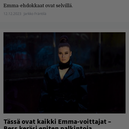
Emma-ehdokkaat ovat selvillä.
12.12.2023
Jarkko Fräntilä
Tässä ovat kaikki Emma-voittajat –
Bess keräsi eniten palkintoja