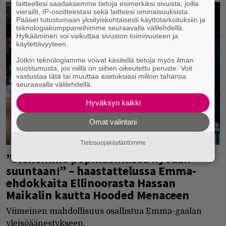
laitteellesi saadaksemme tietoja esimerkiksi sivuista, joilla
vierailit, IP-osoitteestasi sekä laitteesi ominaisuuksista.
Pääset tutustumaan yksityiskohtaisesti käyttötarkoituksiin ja
teknologiakumppaneihimme seuraavalla välilehdellä.
Hylkääminen voi vaikuttaa sivuston toimivuuteen ja
käytettävyyteen.
Jotkin teknologiamme voivat käsitellä tietoja myös ilman
suostumusta, jos niillä on siihen oikeutettu peruste. Voit
vastustaa tätä tai muuttaa asetuksiasi milloin tahansa
seuraavalla välilehdellä.
Hyväksyn kaikki
Omat valintani
Tietosuojakäytäntömme
”Menemme popmusiikissa hyvään
suuntaan!” – haastattelussa Emma-
ehdokkaita Ellinoorasta Hassan
Maikalin kautta Hooded Menaceen
Viimeinen mahdollisuus osallistua Emma-gaalan
yleisöäänestykseen.