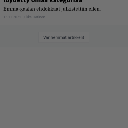
Emma-gaalan ehdokkaat julkistettiin eilen.
15.12.2021
Jukka Hätinen
Artikkelien
Vanhemmat artikkelit
selaus