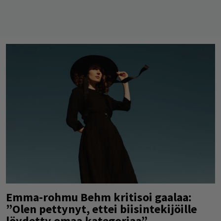
Emma-rohmu Behm kritisoi gaalaa:
”Olen pettynyt, ettei biisintekijöille
löydetty omaa kategoriaa”