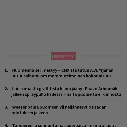
LUETUIMMAT
Huomenna se ilmestyy – CMX:stä tutun A.W. Yrjänän
uutuusalbumi om mammuttimainen kokonaisuus
Laittomasta graffitista kiinni jäänyt Paavo Arhinmäki
jälleen spraypullo kädessä – näitä puolueita ei kiinnosta
Weezer palaa Suomeen yli neljännesvuosisadan
odotuksen jälkeen
Tampereella sunnuntaina superpäivä – nämä artistit