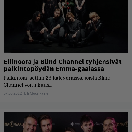
Ellinoora ja Blind Channel tyhjensivät
palkintopöydän Emma-gaalassa
Palkintoja jaettiin 23 kategoriassa, joista Blind
Channel voitti kuusi.
07.05.2022
Elli Muurikainen