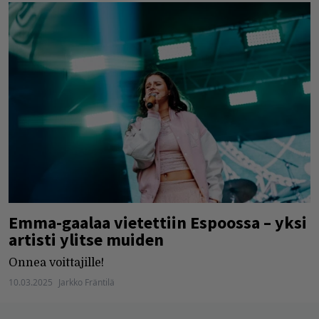
Emma-gaalaa vietettiin Espoossa – yksi
artisti ylitse muiden
Onnea voittajille!
10.03.2025
Jarkko Fräntilä