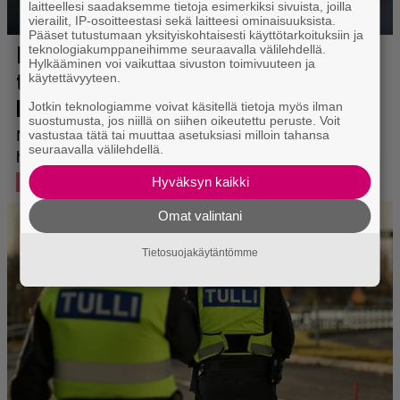
laitteellesi saadaksemme tietoja esimerkiksi sivuista, joilla
vierailit, IP-osoitteestasi sekä laitteesi ominaisuuksista.
Pääset tutustumaan yksityiskohtaisesti käyttötarkoituksiin ja
teknologiakumppaneihimme seuraavalla välilehdellä.
Hylkääminen voi vaikuttaa sivuston toimivuuteen ja
käytettävyyteen.
Jotkin teknologiamme voivat käsitellä tietoja myös ilman
suostumusta, jos niillä on siihen oikeutettu peruste. Voit
vastustaa tätä tai muuttaa asetuksiasi milloin tahansa
seuraavalla välilehdellä.
Hyväksyn kaikki
Omat valintani
Tietosuojakäytäntömme