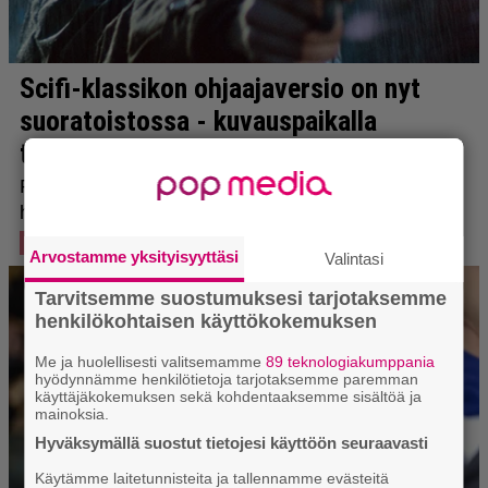
Arvostamme yksityisyyttäsi
Valintasi
Tarvitsemme suostumuksesi tarjotaksemme
henkilökohtaisen käyttökokemuksen
Me ja huolellisesti valitsemamme
89 teknologiakumppania
hyödynnämme henkilötietoja tarjotaksemme paremman
käyttäjäkokemuksen sekä kohdentaaksemme sisältöä ja
mainoksia.
Hyväksymällä suostut tietojesi käyttöön seuraavasti
Käytämme laitetunnisteita ja tallennamme evästeitä