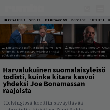
HAASTATTELUT
SINGLET
JYTÄKESÄ GO GO
IGNOSTOT
STEELFEST
K
1.
2.
Laittomasta graffitista kiinni jäänyt Paavo
Huomenna se ilmestyy – CMX:s
Arhinmäki jälleen spraypullo kädessä – näitä
A.W. Yrjänän uutuusalbumi om
puolueita ei kiinnosta
mammuttimainen kokonaisuus
Harvalukuinen suomalaisyleisö
todisti, kuinka kitara kasvoi
yhdeksi Joe Bonamassan
raajoista
Helsingissä koettiin säväyttävää
kitarointia, kirjoittaa Tomi Pohto.