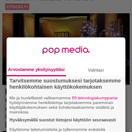
Arvostamme yksityisyyttäsi
Valintasi
Tarvitsemme suostumuksesi tarjotaksemme
henkilökohtaisen käyttökokemuksen
Me ja huolellisesti valitsemamme
89 teknologiakumppania
hyödynnämme henkilötietoja tarjotaksemme paremman
käyttäjäkokemuksen sekä kohdentaaksemme sisältöä ja
mainoksia.
Hyväksymällä suostut tietojesi käyttöön seuraavasti
Käytämme laitetunnisteita ja tallennamme evästeitä