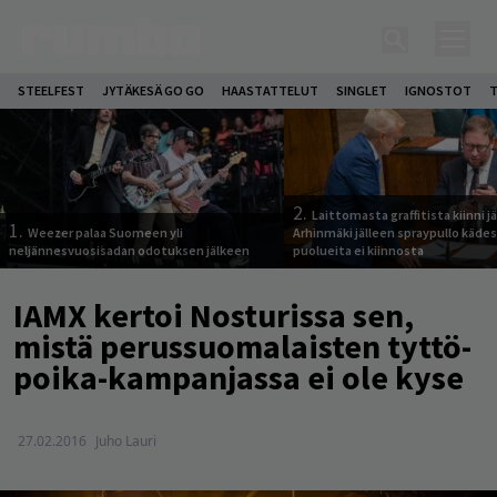
STEELFEST
JYTÄKESÄ GO GO
HAASTATTELUT
SINGLET
IGNOSTOT
T
2.
Laittomasta graffitista kiinni 
1.
Weezer palaa Suomeen yli
Arhinmäki jälleen spraypullo kädes
neljännesvuosisadan odotuksen jälkeen
puolueita ei kiinnosta
IAMX kertoi Nosturissa sen,
mistä perussuomalaisten tyttö-
poika-kampanjassa ei ole kyse
27.02.2016
Juho Lauri