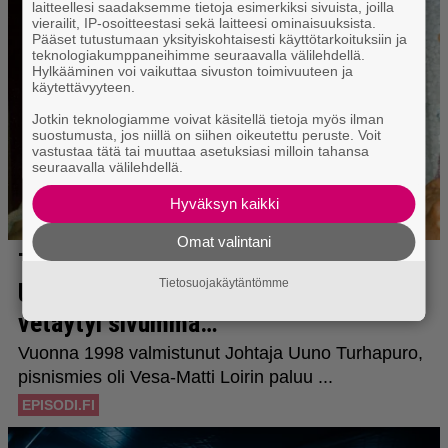
laitteellesi saadaksemme tietoja esimerkiksi sivuista, joilla
vierailit, IP-osoitteestasi sekä laitteesi ominaisuuksista.
Pääset tutustumaan yksityiskohtaisesti käyttötarkoituksiin ja
teknologiakumppaneihimme seuraavalla välilehdellä.
Hylkääminen voi vaikuttaa sivuston toimivuuteen ja
käytettävyyteen.
Jotkin teknologiamme voivat käsitellä tietoja myös ilman
suostumusta, jos niillä on siihen oikeutettu peruste. Voit
vastustaa tätä tai muuttaa asetuksiasi milloin tahansa
seuraavalla välilehdellä.
Hyväksyn kaikki
Omat valintani
Tietosuojakäytäntömme