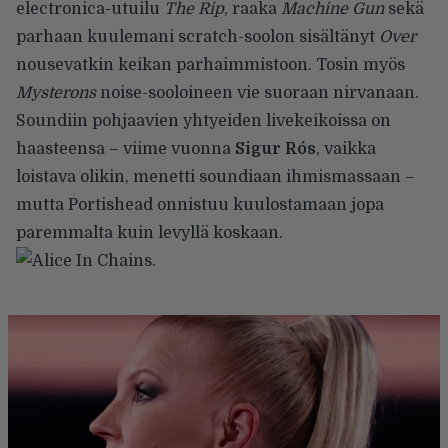
electronica-utuilu
The Rip
, raaka
Machine Gun
sekä
parhaan kuulemani scratch-soolon sisältänyt
Over
nousevatkin keikan parhaimmistoon. Tosin myös
Mysterons
noise-sooloineen vie suoraan nirvanaan.
Soundiin pohjaavien yhtyeiden livekeikoissa on
haasteensa – viime vuonna
Sigur Rós
, vaikka
loistava olikin, menetti soundiaan ihmismassaan –
mutta Portishead onnistuu kuulostamaan jopa
paremmalta kuin levyllä koskaan.