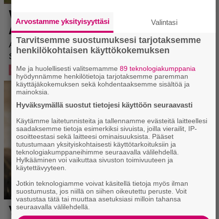
Arvostamme yksityisyyttäsi
Valintasi
Tarvitsemme suostumuksesi tarjotaksemme
henkilökohtaisen käyttökokemuksen
Me ja huolellisesti valitsemamme
89 teknologiakumppania
hyödynnämme henkilötietoja tarjotaksemme paremman
käyttäjäkokemuksen sekä kohdentaaksemme sisältöä ja
mainoksia.
Hyväksymällä suostut tietojesi käyttöön seuraavasti
Käytämme laitetunnisteita ja tallennamme evästeitä laitteellesi
saadaksemme tietoja esimerkiksi sivuista, joilla vierailit, IP-
osoitteestasi sekä laitteesi ominaisuuksista. Pääset
tutustumaan yksityiskohtaisesti käyttötarkoituksiin ja
teknologiakumppaneihimme seuraavalla välilehdellä.
Hylkääminen voi vaikuttaa sivuston toimivuuteen ja
käytettävyyteen.
Jotkin teknologiamme voivat käsitellä tietoja myös ilman
suostumusta, jos niillä on siihen oikeutettu peruste. Voit
vastustaa tätä tai muuttaa asetuksiasi milloin tahansa
seuraavalla välilehdellä.