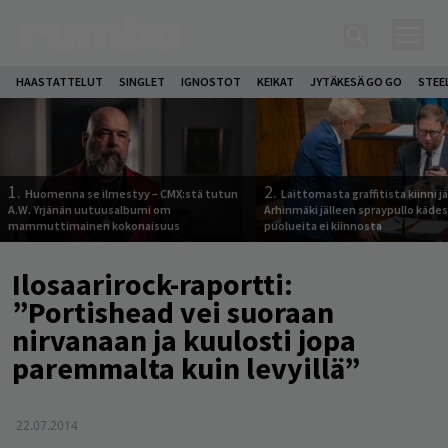
HAASTATTELUT
SINGLET
IGNOSTOT
KEIKAT
JYTÄKESÄ GO GO
STEE
1.
2.
Huomenna se ilmestyy – CMX:stä tutun
Laittomasta graffitista kiinni 
A.W. Yrjänän uutuusalbumi om
Arhinmäki jälleen spraypullo kädes
mammuttimainen kokonaisuus
puolueita ei kiinnosta
Ilosaarirock-raportti:
”Portishead vei suoraan
nirvanaan ja kuulosti jopa
paremmalta kuin levyillä”
22.07.2014