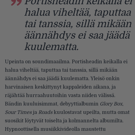
Portisheadin keikalla ei
halua viheltää, taputtaa
tai tanssia, sillä mikään
äännähdys ei saa jäädä
kuulematta.
Upeinta on soundimaailma. Portisheadin keikalla ei
halua viheltää, taputtaa tai tanssia, sillä mikään
äännähdys ei saa jäädä kuulematta. Yleisö onkin
harvinaisen keskittynyt kappaleiden aikana, ja
räjähtää hurraahuutoihin vasta niiden välissä.
Bändin kuuluisimmat, debyyttialbumin
Glory Box
,
Sour Times
ja
Roads
kuulostavat upeilta, mutta omat
suosikit löytyvät toiselta ja kolmannelta albumilta.
Hypnoottisella musiikkivideolla maustettu