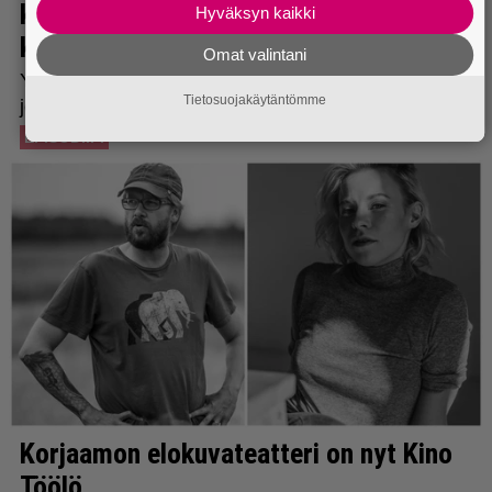
Hyväksyn kaikki
Omat valintani
Tietosuojakäytäntömme