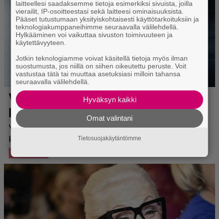
laitteellesi saadaksemme tietoja esimerkiksi sivuista, joilla
vierailit, IP-osoitteestasi sekä laitteesi ominaisuuksista.
Pääset tutustumaan yksityiskohtaisesti käyttötarkoituksiin ja
teknologiakumppaneihimme seuraavalla välilehdellä.
Hylkääminen voi vaikuttaa sivuston toimivuuteen ja
käytettävyyteen.
Jotkin teknologiamme voivat käsitellä tietoja myös ilman
suostumusta, jos niillä on siihen oikeutettu peruste. Voit
vastustaa tätä tai muuttaa asetuksiasi milloin tahansa
seuraavalla välilehdellä.
Hyväksyn kaikki
Omat valintani
Tietosuojakäytäntömme