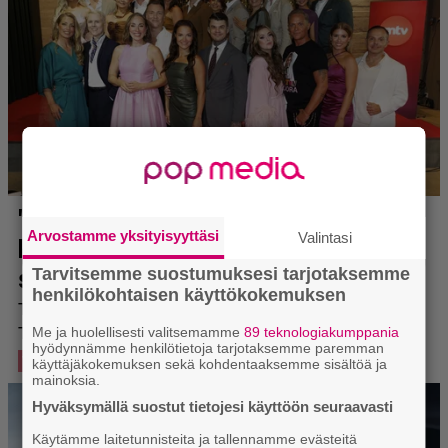
Arvostamme yksityisyyttäsi
Valintasi
Tarvitsemme suostumuksesi tarjotaksemme
henkilökohtaisen käyttökokemuksen
Me ja huolellisesti valitsemamme
89 teknologiakumppania
hyödynnämme henkilötietoja tarjotaksemme paremman
käyttäjäkokemuksen sekä kohdentaaksemme sisältöä ja
mainoksia.
Hyväksymällä suostut tietojesi käyttöön seuraavasti
Käytämme laitetunnisteita ja tallennamme evästeitä