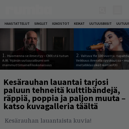
HAASTATTELUT
SINGLET
IGNOSTOT
KEIKAT
UUTUUSBIISIT
UUTUUS
1.
2.
Huomenna se ilmestyy – CMX:stä tutun
Valtava Yle 100 vuotta -tapah
A.W. Yrjänän uutuusalbumi om
Veikkaus Arenalla syyskuussa – m
mammuttimainen kokonaisuus
metalliklassikot-konsertti
Kesärauhan lauantai tarjosi
paluun tehneitä kulttibändejä,
räppiä, poppia ja paljon muuta –
katso kuvagalleria täältä
Kesärauhan lauantaista kuvia!