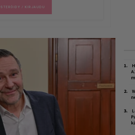
H
A
m
W
n
L
P
k