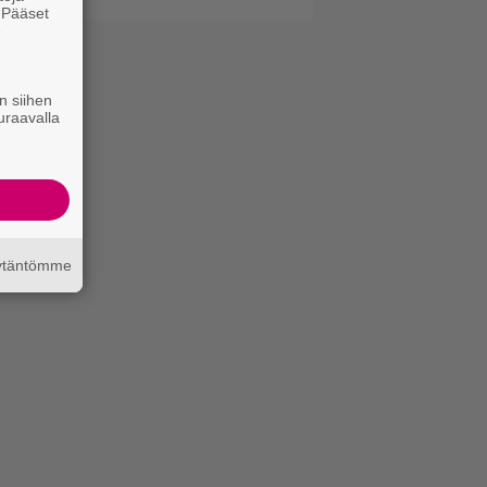
. Pääset
e
n siihen
uraavalla
äytäntömme