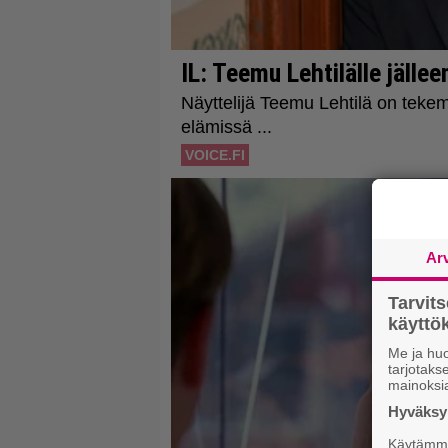
Ar
Tarvit
käytt
Me ja huo
tarjotak
mainoksi
Hyväksym
Käytämme 