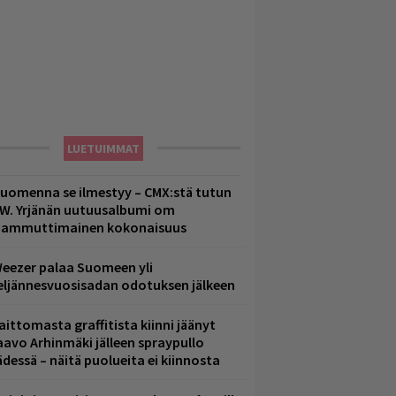
LUETUIMMAT
uomenna se ilmestyy – CMX:stä tutun
.W. Yrjänän uutuusalbumi om
ammuttimainen kokonaisuus
eezer palaa Suomeen yli
eljännesvuosisadan odotuksen jälkeen
aittomasta graffitista kiinni jäänyt
aavo Arhinmäki jälleen spraypullo
ädessä – näitä puolueita ei kiinnosta