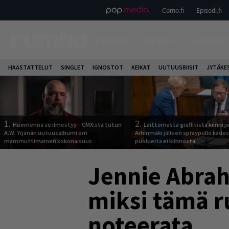
Como.fi
Episodi.fi
ETUSIVU
UUTISET
HAASTAT
HAASTATTELUT
SINGLET
IGNOSTOT
KEIKAT
UUTUUSBIISIT
JYTÄKE
1.
2.
Huomenna se ilmestyy – CMX:stä tutun
Laittomasta graffitista kiinni 
A.W. Yrjänän uutuusalbumi om
Arhinmäki jälleen spraypullo kädes
mammuttimainen kokonaisuus
puolueita ei kiinnosta
Jennie Abra
miksi tämä r
noteerata