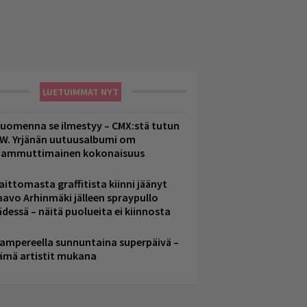
LUETUIMMAT NYT
uomenna se ilmestyy – CMX:stä tutun
.W. Yrjänän uutuusalbumi om
ammuttimainen kokonaisuus
aittomasta graffitista kiinni jäänyt
aavo Arhinmäki jälleen spraypullo
ädessä – näitä puolueita ei kiinnosta
ampereella sunnuntaina superpäivä –
ämä artistit mukana