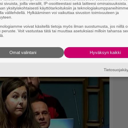
i sivuista, joilla vierailit, IP-osoitteestasi sekä laitteesi ominaisuuksista
an yksityiskohtaisesti käyttötarkoituksiin ja teknologiakumppaneihimm
la välilehdellä. Hylkääminen voi vaikuttaa sivuston toimivuuteen ja
yyteen.
knologiamme voivat käsitellä tietoja myös ilman suostumusta, jos niillä o
u peruste. Voit vastustaa tätä tai muuttaa asetuksiasi milloin tahansa se
lä.
Omat valintani
Hyväksyn kaikki
Tietosuojak