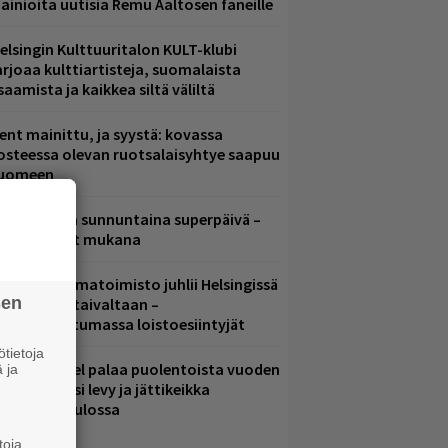
ainioita uutisia Remu Aaltosen faneille
elsingin Kulttuuritalon KULT-klubi
arjoaa kulttiartisteja, suomalaista
saamista ja kaikkea siltä väliltä
ent mainittu, ja syystä: kovassa
osteessa olevan ruotsalaisyhtye saapuu
uomeen
ampereella sunnuntaina superpäivä –
ämä artistit mukana
ainio ohjelmatoimisto juhlii Helsingissä
sen
0-vuotista taivaltaan –
lmaistapahtumassa loistoesiintyjät
tietoja
lind Channel palaa puolentoista vuoden
 ja
uolta – uusi levy ja jättikeikka
elsingissä tulossa
toja