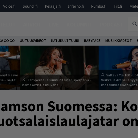
Voice.fi
Soundi.fi
Pelaaja.fi
Inferno.fi
Rumba.fi
Tilt.fi
Metel
TELUT
ARVIOT
LIVE
KOLUMNIT
PODCAST
SÄ GO GO
UUTUUSVIDEOT
KATUKULTTUURI
BABYFACE
MUSIIKKIVIDEOT
4.
jäänyt Paavo
Valtava Yle 100 vu
3.
sä – näitä
Tampereella sunnuntaina superpäivä –
Veikkaus Arenalla syy
nämä artistit mukana
metalliklassikot-kons
hamson Suomessa: Ko
uotsalaislaulajatar on