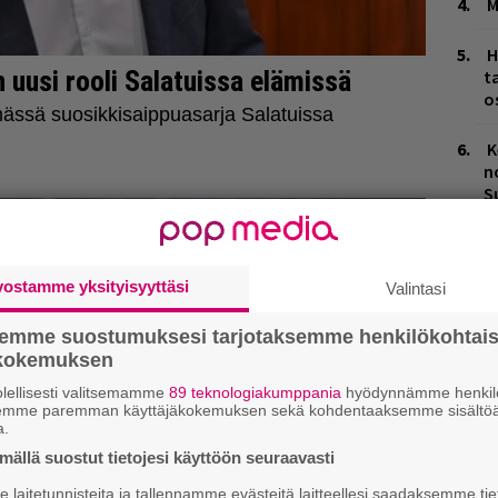
M
H
t
o
K
n
S
T
n
vostamme yksityisyyttäsi
Valintasi
M
semme suostumuksesi tarjotaksemme henkilökohtai
1
ökokemuksen
i
lellisesti valitsemamme
89 teknologiakumppania
hyödynnämme henkilö
B
semme paremman käyttäjäkokemuksen sekä kohdentaaksemme sisältöä
a.
ta
H
ällä suostut tietojesi käyttöön seuraavasti
laitetunnisteita ja tallennamme evästeitä laitteellesi saadaksemme tie