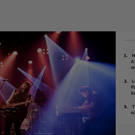
H
A
m
L
P
k
T
n