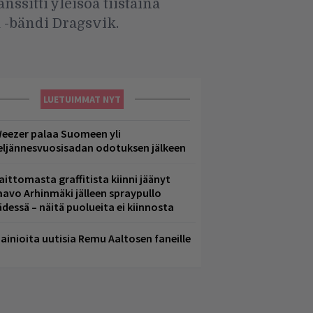
sitti yleisöä tiistaina
 -bändi Dragsvik.
LUETUIMMAT NYT
eezer palaa Suomeen yli
eljännesvuosisadan odotuksen jälkeen
aittomasta graffitista kiinni jäänyt
aavo Arhinmäki jälleen spraypullo
ädessä – näitä puolueita ei kiinnosta
ainioita uutisia Remu Aaltosen faneille