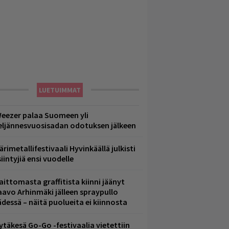
LUETUIMMAT
eezer palaa Suomeen yli
eljännesvuosisadan odotuksen jälkeen
ärimetallifestivaali Hyvinkäällä julkisti
iintyjiä ensi vuodelle
aittomasta graffitista kiinni jäänyt
aavo Arhinmäki jälleen spraypullo
ädessä – näitä puolueita ei kiinnosta
ytäkesä Go-Go -festivaalia vietettiin