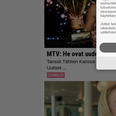
esimerkiks
tutustuma
seuraaval
käytettäv
Jotkin te
oikeutett
välilehdel