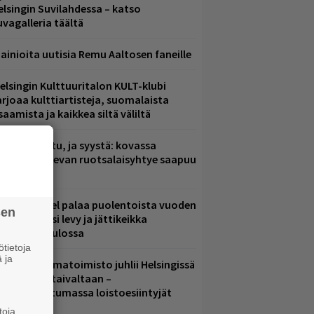
elsingin Suvilahdessa – katso
uvagalleria täältä
ainioita uutisia Remu Aaltosen faneille
elsingin Kulttuuritalon KULT-klubi
arjoaa kulttiartisteja, suomalaista
saamista ja kaikkea siltä väliltä
ent mainittu, ja syystä: kovassa
osteessa olevan ruotsalaisyhtye saapuu
uomeen
lind Channel palaa puolentoista vuoden
sen
uolta – uusi levy ja jättikeikka
elsingissä tulossa
tietoja
 ja
ainio ohjelmatoimisto juhlii Helsingissä
0-vuotista taivaltaan –
lmaistapahtumassa loistoesiintyjät
toja