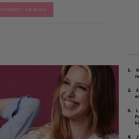
W
n
Ä
es
L
P
k
J