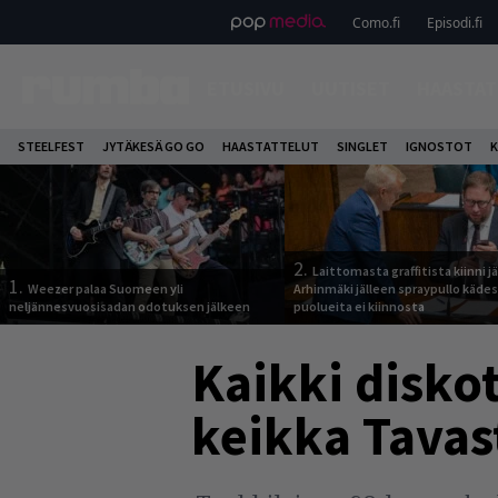
Como.fi
Episodi.fi
ETUSIVU
UUTISET
HAASTAT
STEELFEST
JYTÄKESÄ GO GO
HAASTATTELUT
SINGLET
IGNOSTOT
K
2.
Laittomasta graffitista kiinni 
1.
Weezer palaa Suomeen yli
Arhinmäki jälleen spraypullo kädes
neljännesvuosisadan odotuksen jälkeen
puolueita ei kiinnosta
Kaikki diskot
keikka Tavast