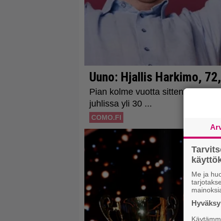
Ar
Tarvit
käytt
Me ja huo
tarjotak
mainoksi
Hyväksym
Käytämme 