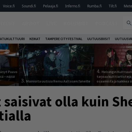
Voice.fi
Soundi.fi
Pelaaja.fi
Inferno.fi
Rumba.fi
Tilt.fi
Metel
TELUT
ARVIOT
LIVE
KOLUMNIT
PODCAST
ATUKULTTUURI
KEIKAT
TAMPERE CITY FESTIVAL
UUTUUSBIISIT
UUTUUSVI
4.
jäänyt Paavo
Helsingin Kulttuur
sä – näitä
tarjoaa kulttiartistej
3.
Mainioita uutisia Remu Aaltosen faneille
osaamista ja kaikkea si
 saisivat olla kuin S
ialla