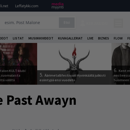
i.net
Leffatykki.com
Etsi
KIRJAUDU
DEOT
LISTAT
MUSIIKKIVIDEOT
KUVAGALLERIAT
LIVE
BIZNES
FLOW
F
6.
italon KULT-klubi
Kent ma
5.
a, suomalaista
Äärimetallifestivaali Hyvinkäällä julkisti
nosteessa
ltä väliltä
esiintyjiä ensi vuodelle
Suomeen
he Past Awayn