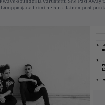
wave-soundeilla varustettu She Past Away tans
a. Lämppääjänä toimi helsinkiläinen post punk
W
n
L
P
k
M