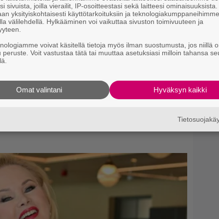
i sivuista, joilla vierailit, IP-osoitteestasi sekä laitteesi ominaisuuksista
an yksityiskohtaisesti käyttötarkoituksiin ja teknologiakumppaneihimm
la välilehdellä. Hylkääminen voi vaikuttaa sivuston toimivuuteen ja
yyteen.
knologiamme voivat käsitellä tietoja myös ilman suostumusta, jos niillä o
u peruste. Voit vastustaa tätä tai muuttaa asetuksiasi milloin tahansa se
lä.
Omat valintani
Hyväksyn kaikki
Tietosuojak