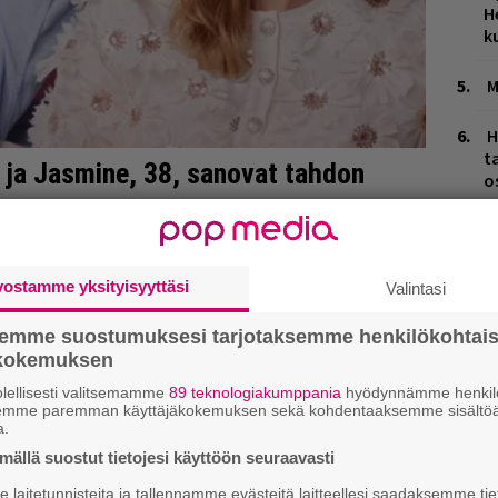
H
k
M
H
t
o
K
n
S
vostamme yksityisyyttäsi
Valintasi
B
semme suostumuksesi tarjotaksemme henkilökohtai
ta
ökokemuksen
H
lellisesti valitsemamme
89 teknologiakumppania
hyödynnämme henkilö
semme paremman käyttäjäkokemuksen sekä kohdentaaksemme sisältöä
M
a.
1
ällä suostut tietojesi käyttöön seuraavasti
i
laitetunnisteita ja tallennamme evästeitä laitteellesi saadaksemme tie