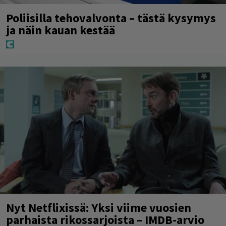
Poliisilla tehovalvonta – tästä kysymys
ja näin kauan kestää
Nyt Netflixissä: Yksi viime vuosien
parhaista rikossarjoista – IMDB-arvio