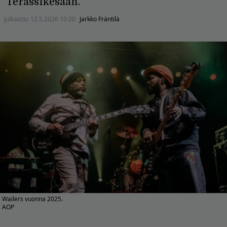
Terassikesään.
Julkaistu:
12.5.2026 10:20
Jarkko Fräntilä
Wailers vuonna 2025.
AOP