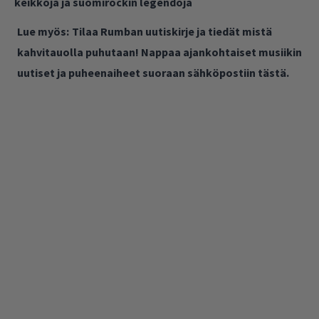
keikkoja ja suomirockin legendoja
Lue myös:
Tilaa Rumban uutiskirje ja tiedät mistä
kahvitauolla puhutaan! Nappaa ajankohtaiset musiikin
uutiset ja puheenaiheet suoraan sähköpostiin tästä.