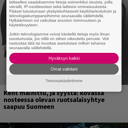
laitteellesi saadaksemme tietoja esimerkiksi sivuista, joilla
vierailit, IP-osoitteestasi sekä laitteesi ominaisuuksista.
Pääset tutustumaan yksityiskohtaisesti käyttötarkoituksiin ja
teknologiakumppaneihimme seuraavalla välilehdellä.
Hylkääminen voi vaikuttaa sivuston toimivuuteen ja
käytettävyyteen.
Jotkin teknologiamme voivat käsitellä tietoja myös ilman
suostumusta, jos niillä on siihen oikeutettu peruste. Voit
vastustaa tätä tai muuttaa asetuksiasi milloin tahansa
seuraavalla välilehdellä.
Hyväksyn kaikki
Omat valintani
Tietosuojakäytäntömme
Kent mainittu, ja syystä: kovassa
nosteessa olevan ruotsalaisyhtye
saapuu Suomeen