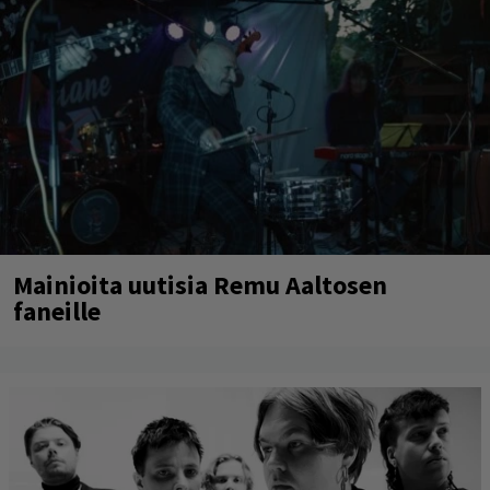
Mainioita uutisia Remu Aaltosen
faneille