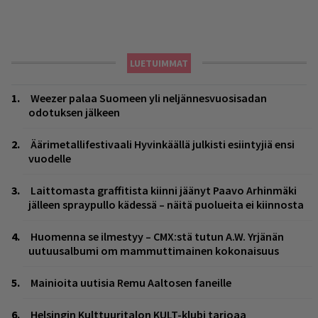
LUETUIMMAT
Weezer palaa Suomeen yli neljännesvuosisadan
odotuksen jälkeen
Äärimetallifestivaali Hyvinkäällä julkisti esiintyjiä ensi
vuodelle
Laittomasta graffitista kiinni jäänyt Paavo Arhinmäki
jälleen spraypullo kädessä – näitä puolueita ei kiinnosta
Huomenna se ilmestyy – CMX:stä tutun A.W. Yrjänän
uutuusalbumi om mammuttimainen kokonaisuus
Mainioita uutisia Remu Aaltosen faneille
Helsingin Kulttuuritalon KULT-klubi tarjoaa