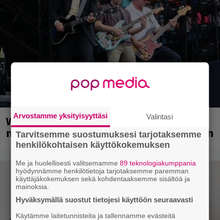
Arvostamme yksityisyyttäsi
Valintasi
Weezer palaa Suomeen yli
neljännesvuosisadan odotuksen jälkeen
Tarvitsemme suostumuksesi tarjotaksemme
henkilökohtaisen käyttökokemuksen
Me ja huolellisesti valitsemamme
89 teknologiakumppania
hyödynnämme henkilötietoja tarjotaksemme paremman
käyttäjäkokemuksen sekä kohdentaaksemme sisältöä ja
mainoksia.
Hyväksymällä suostut tietojesi käyttöön seuraavasti
Käytämme laitetunnisteita ja tallennamme evästeitä