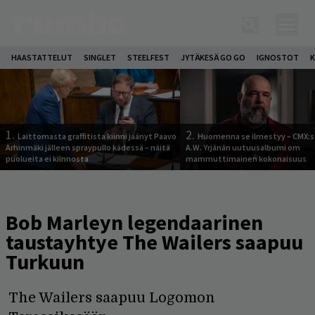
HAASTATTELUT
SINGLET
STEELFEST
JYTÄKESÄ GO GO
IGNOSTOT
K
1.
2.
Laittomasta graffitista kiinni jäänyt Paavo
Huomenna se ilmestyy – CMX:s
Arhinmäki jälleen spraypullo kädessä – näitä
A.W. Yrjänän uutuusalbumi om
puolueita ei kiinnosta
mammuttimainen kokonaisuus
Bob Marleyn legendaarinen
taustayhtye The Wailers saapuu
Turkuun
The Wailers saapuu Logomon