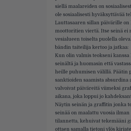
siellä maalareiden on sosiaalises
ole sosiaalisesti hyväksyttävää t
Lauttasaaren sillan päivärille o
moottoritien viertä. Itse seinä ei
vesialueen toiselta puolella oleva
bändin taiteilija kertoo ja jatkaa:
Kun olin valmis teokseni kanssa
seinältä ja huomasin että vastass
heille puhumisen välillä. Päätin pu
sanktioiden saamista absurdina a
valvoivat päiväreitä viimeksi gra
aikana, joka loppui jo kahdeksantoi
Näytin seinän ja graffitin jonka t
seinää on maalattu vuosia ilman s
tilannetta, kehuivat tekemääni gr
ottaen samalla tietoni ylös kirja