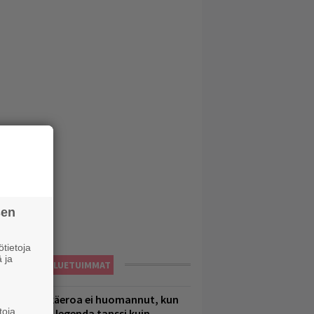
sen
tietoja
 ja
LUETUIMMAT
1 vuoden ikäeroa ei huomannut, kun
toja
uomirockin legenda tanssi kuin