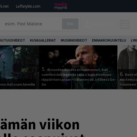
i.net
Leffatykki.com
Etsi
KIRJAUDU
UUTUUSVIDEOT
KUVAGALLERIAT
MUSIIKKIVIDEOT
ENNAKKOKUUNTELU
LYR
5.
41 vuoden ikäeroa ei huomannut, kun
6.
suomirockin legenda tanssi kuin elohopea-
Kent ma
räppäri konsanaan – tällainen oli Jytäkesä Go-
nosteessa
Remu Aaltosen faneille
Go
Suomeen
tämän viikon