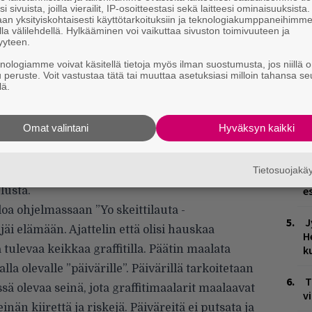
i sivuista, joilla vierailit, IP-osoitteestasi sekä laitteesi ominaisuuksista
e
an yksityiskohtaisesti käyttötarkoituksiin ja teknologiakumppaneihimm
o
la välilehdellä. Hylkääminen voi vaikuttaa sivuston toimivuuteen ja
yyteen.
H
knologiamme voivat käsitellä tietoja myös ilman suostumusta, jos niillä o
v
u peruste. Voit vastustaa tätä tai muuttaa asetuksiasi milloin tahansa se
r
lä.
p
Omat valintani
Hyväksyn kaikki
W
tsellään ennen keikkaa, kun se päätti
n
raffitilla. Myös poliisit kiinnostuivat
Tietosuojak
ija haluaa pysyä anonyymina, mutta alla hänen
Ä
es
lusta.
oa ohjelmassaan ”Yo skeittilauta -
J
jäi elämään. Ajattelin että olisi hauskaa
H
a tulevaa keikkaa graffitilla. Päätin maalata
k
lla olevalle ”päivärille”. Päivärillä tarkoitetaan
T
sä olevaa seinä, jota graffitimaalarit maalaavat
v
inän kiirettä ja riskejä. Päiväreitä ei putsata ja