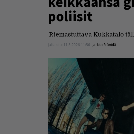
keikkaansa gra
poliisit
Riemastuttava Kukkatalo tällä
Julkaistu:
11.5.2026 11:56
Jarkko Fräntilä