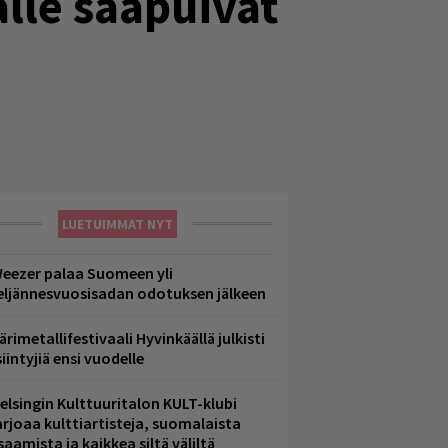
alle saapuivat
LUETUIMMAT NYT
eezer palaa Suomeen yli
eljännesvuosisadan odotuksen jälkeen
ärimetallifestivaali Hyvinkäällä julkisti
iintyjiä ensi vuodelle
elsingin Kulttuuritalon KULT-klubi
arjoaa kulttiartisteja, suomalaista
saamista ja kaikkea siltä väliltä