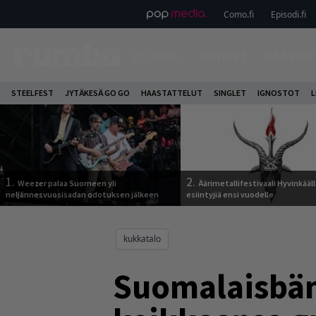
Como.fi
Episodi.fi
ETUSIVU
UUTISET
HAASTAT
STEELFEST
JYTÄKESÄ GO GO
HAASTATTELUT
SINGLET
IGNOSTOT
L
1.
2.
Weezer palaa Suomeen yli
Äärimetallifestivaali Hyvinkäällä
neljännesvuosisadan odotuksen jälkeen
esiintyjiä ensi vuodelle
kukkatalo
Suomalaisbän