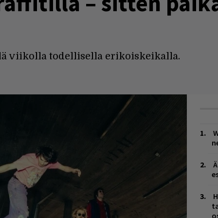
ffitilla – sitten paik
 viikolla todellisella erikoiskeikalla.
W
n
Ä
es
H
t
o