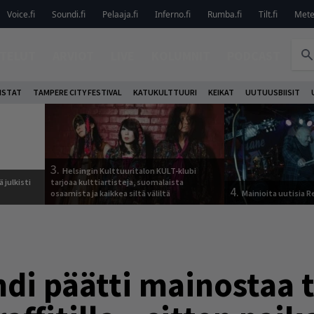
Voice.fi
Soundi.fi
Pelaaja.fi
Inferno.fi
Rumba.fi
Tilt.fi
Metel
TELUT
ARVIOT
LIVE
KOLUMNIT
PODCAST
ISTAT
TAMPERE CITY FESTIVAL
KATUKULTTUURI
KEIKAT
UUTUUSBIISIT
3.
Helsingin Kulttuuritalon KULT-klubi
 julkisti
tarjoaa kulttiartisteja, suomalaista
4.
osaamista ja kaikkea siltä väliltä
Mainioita uutisia 
di päätti mainostaa 