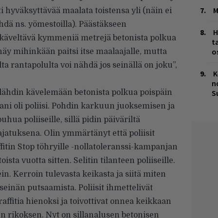
M
ti hyväksyttävää maalata toistensa yli (näin ei
ehdä ns. yömestoilla). Päästäkseen
H
n käveltävä kymmeniä metrejä betonista polkua
t
o
 näy mihinkään paitsi itse maalaajalle, mutta
lta rantapolulta voi nähdä jos seinällä on joku”,
K
n
 lähdin kävelemään betonista polkua poispäin
S
ani oli poliisi. Pohdin karkuun juoksemisen ja
hua poliiseille, sillä pidin päiväriltä
jatuksena. Olin ymmärtänyt että poliisit
ffitin Stop töhryille -nollatoleranssi-kampanjan
sta vuotta sitten. Selitin tilanteen poliiseille.
ein. Kerroin tulevasta keikasta ja siitä miten
einän putsaamista. Poliisit ihmettelivät
affitia hienoksi ja toivottivat onnea keikkaan
ten rikoksen. Nyt on sillanalusen betonisen