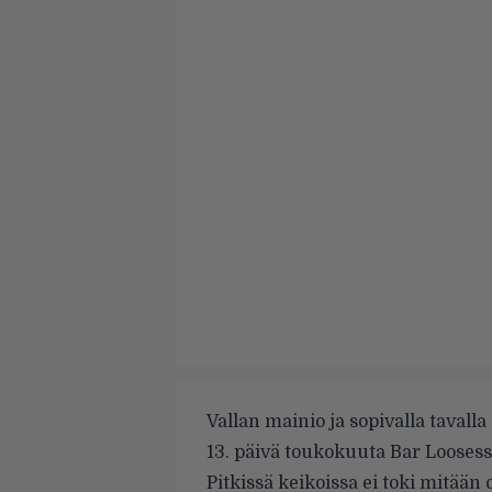
Vallan mainio ja sopivalla tavall
13. päivä toukokuuta Bar Looses
Pitkissä keikoissa ei toki mitään