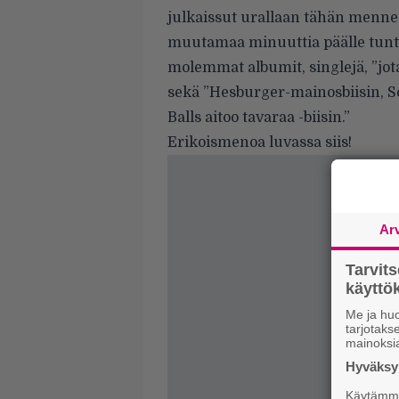
julkaissut urallaan tähän mennes
muutamaa minuuttia päälle tunti. 
molemmat albumit, singlejä, ”jot
sekä ”Hesburger-mainosbiisin, S
Balls aitoo tavaraa -biisin.”
Erikoismenoa luvassa siis!
Ar
Tarvit
käytt
Me ja huo
tarjotak
mainoksi
Hyväksym
Käytämme 