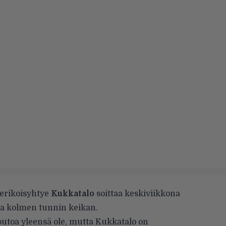
a erikoisyhtye
Kukkatalo
soittaa keskiviikkona
sa kolmen tunnin keikan.
 outoa yleensä ole, mutta Kukkatalo on