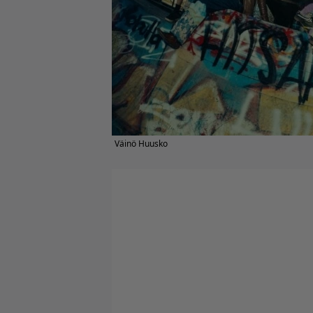
Väinö Huusko