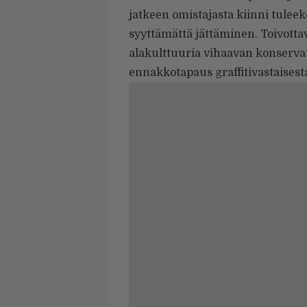
jatkeen omistajasta kiinni tuleek
syyttämättä jättäminen. Toivottav
alakulttuuria vihaavan konservat
ennakkotapaus graffitivastaisesta