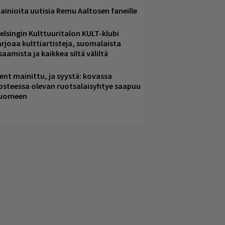
ainioita uutisia Remu Aaltosen faneille
elsingin Kulttuuritalon KULT-klubi
arjoaa kulttiartisteja, suomalaista
saamista ja kaikkea siltä väliltä
ent mainittu, ja syystä: kovassa
osteessa olevan ruotsalaisyhtye saapuu
uomeen