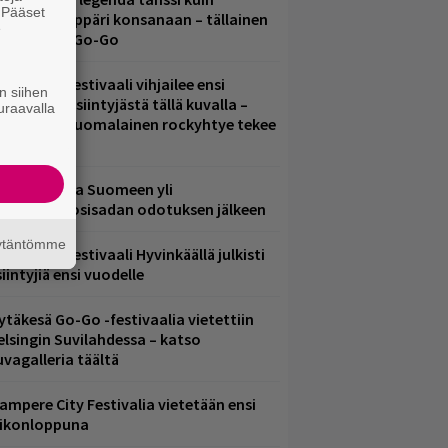
. Pääset
lohopea-räppäri konsanaan – tällainen
e
li Jytäkesä Go-Go
elsinkiläisfestivaali vihjailee ensi
n siihen
uoden pääesiintyjästä tällä kuvalla –
uraavalla
akastettu suomalainen rockyhtye tekee
aluun?
eezer palaa Suomeen yli
eljännesvuosisadan odotuksen jälkeen
äytäntömme
ärimetallifestivaali Hyvinkäällä julkisti
iintyjiä ensi vuodelle
ytäkesä Go-Go -festivaalia vietettiin
elsingin Suvilahdessa – katso
uvagalleria täältä
ampere City Festivalia vietetään ensi
iikonloppuna