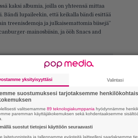
sä kaksi albumia, joilla on yhteensä mittaa
Bändi lupaileekin, että keikalla bändi esittää
ain treenisdemoja ja julkaisemattomia biisejä”
canburger-mainosbiisin, ja ööh Snacs and
vostamme yksityisyyttäsi
Valintasi
semme suostumuksesi tarjotaksemme henkilökohtai
ökokemuksen
lellisesti valitsemamme
89 teknologiakumppania
hyödynnämme henkilö
semme paremman käyttäjäkokemuksen sekä kohdentaaksemme sisältöä
a.
ällä suostut tietojesi käyttöön seuraavasti
4
laitetunnisteita ja tallennamme evästeitä laitteellesi saadaksemme tie
s