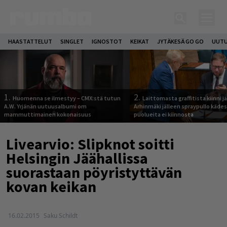
HAASTATTELUT
SINGLET
IGNOSTOT
KEIKAT
JYTÄKESÄ GO GO
UUTU
1.
2.
Huomenna se ilmestyy – CMX:stä tutun
Laittomasta graffitista kiinni 
A.W. Yrjänän uutuusalbumi om
Arhinmäki jälleen spraypullo kädes
mammuttimainen kokonaisuus
puolueita ei kiinnosta
Livearvio: Slipknot soitti
Helsingin Jäähallissa
suorastaan pöyristyttävän
kovan keikan
16.02.2015
Saku Schildt