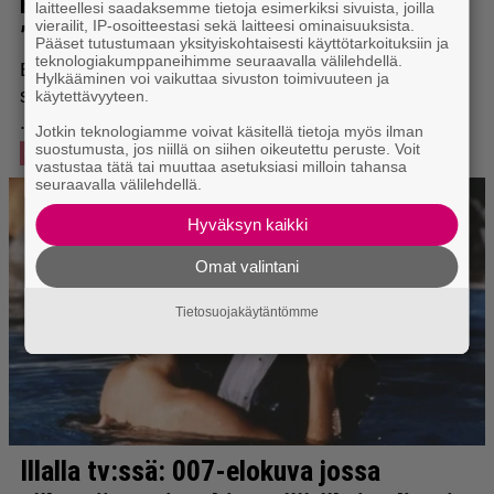
laitteellesi saadaksemme tietoja esimerkiksi sivuista, joilla
vierailit, IP-osoitteestasi sekä laitteesi ominaisuuksista.
Pääset tutustumaan yksityiskohtaisesti käyttötarkoituksiin ja
teknologiakumppaneihimme seuraavalla välilehdellä.
Hylkääminen voi vaikuttaa sivuston toimivuuteen ja
käytettävyyteen.
Jotkin teknologiamme voivat käsitellä tietoja myös ilman
suostumusta, jos niillä on siihen oikeutettu peruste. Voit
vastustaa tätä tai muuttaa asetuksiasi milloin tahansa
seuraavalla välilehdellä.
Hyväksyn kaikki
Omat valintani
Tietosuojakäytäntömme