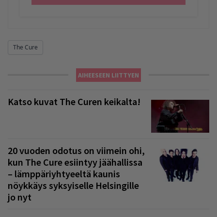
The Cure
AIHEESEEN LIITTYEN
Katso kuvat The Curen keikalta!
20 vuoden odotus on viimein ohi,
kun The Cure esiintyy jäähallissa
– lämppäriyhtyeeltä kaunis
nöykkäys syksyiselle Helsingille
jo nyt