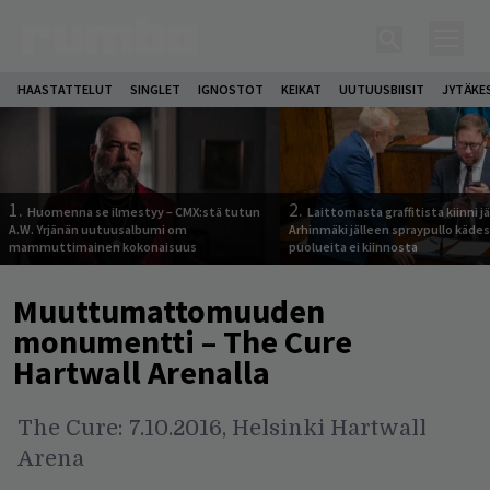
HAASTATTELUT
SINGLET
IGNOSTOT
KEIKAT
UUTUUSBIISIT
JYTÄKE
1.
2.
Huomenna se ilmestyy – CMX:stä tutun
Laittomasta graffitista kiinni 
A.W. Yrjänän uutuusalbumi om
Arhinmäki jälleen spraypullo kädes
mammuttimainen kokonaisuus
puolueita ei kiinnosta
Muuttumattomuuden
monumentti – The Cure
Hartwall Arenalla
The Cure: 7.10.2016, Helsinki Hartwall
Arena