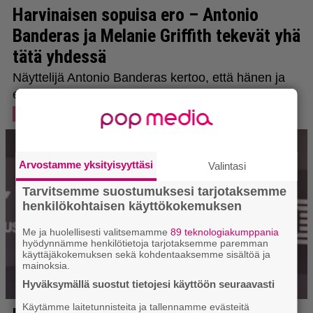
Arvostamme yksityisyyttäsi
Valintasi
Tarvitsemme suostumuksesi tarjotaksemme
henkilökohtaisen käyttökokemuksen
Me ja huolellisesti valitsemamme
89 teknologiakumppania
hyödynnämme henkilötietoja tarjotaksemme paremman
käyttäjäkokemuksen sekä kohdentaaksemme sisältöä ja
mainoksia.
Hyväksymällä suostut tietojesi käyttöön seuraavasti
Käytämme laitetunnisteita ja tallennamme evästeitä