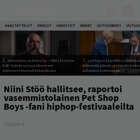
HAASTATTELUT
SINGLET
IGNOSTOT
KEIKAT
UUTUUSBIISIT
UUTUUS
1.
2.
Huomenna se ilmestyy – CMX:stä tutun
Laittomasta graffitista kiinni 
A.W. Yrjänän uutuusalbumi om
Arhinmäki jälleen spraypullo kädes
mammuttimainen kokonaisuus
puolueita ei kiinnosta
Niini Stöö hallitsee, raportoi
vasemmistolainen Pet Shop
Boys -fani hiphop-festivaaleilta
05.03.2014