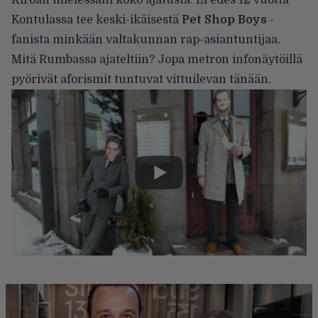
Kontulassa tee keski-ikäisestä
Pet Shop Boys
-
fanista minkään valtakunnan rap-asiantuntijaa.
Mitä Rumbassa ajateltiin? Jopa metron infonäytöillä
pyörivät aforismit tuntuvat vittuilevan tänään.