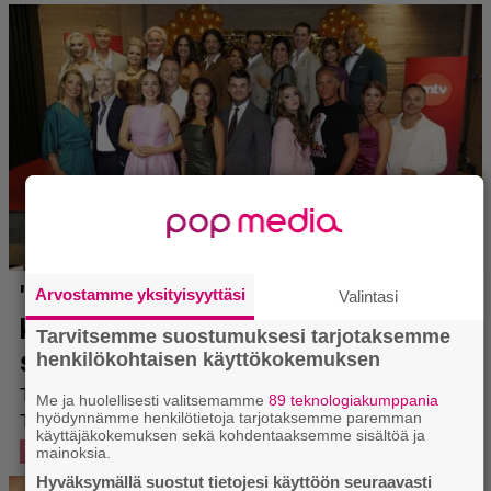
Arvostamme yksityisyyttäsi
Valintasi
Tarvitsemme suostumuksesi tarjotaksemme
henkilökohtaisen käyttökokemuksen
Me ja huolellisesti valitsemamme
89 teknologiakumppania
hyödynnämme henkilötietoja tarjotaksemme paremman
käyttäjäkokemuksen sekä kohdentaaksemme sisältöä ja
mainoksia.
Hyväksymällä suostut tietojesi käyttöön seuraavasti