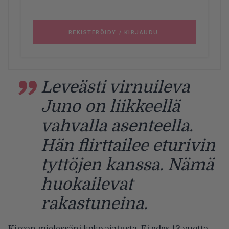
Leveästi virnuileva
Juno on liikkeellä
vahvalla asenteella.
Hän flirttailee eturivin
tyttöjen kanssa. Nämä
huokailevat
rakastuneina.
Kiroan mielessäni koko ajatusta. Ei edes 12 vuotta