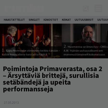
HAASTATTELUT
SINGLET
IGNOSTOT
KEIKAT
UUTUUSBIISIT
UUTUUS
2.
Huomenna se ilmestyy – CMX:s
1.
Eppu Normaalin viimeinen keikka tänään –
A.W. Yrjänän uutuusalbumi om
katso kuvagalleria torstailta täältä
mammuttimainen kokonaisuus
Poimintoja Primaverasta, osa 2
– Ärsyttäviä brittejä, surullisia
setäbändejä ja upeita
performansseja
27.05.2013