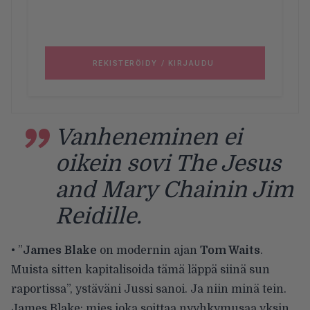
Vanheneminen ei
oikein sovi The Jesus
and Mary Chainin Jim
Reidille.
• ”
James Blake
on modernin ajan
Tom Waits
.
Muista sitten kapitalisoida tämä läppä siinä sun
raportissa”, ystäväni Jussi sanoi. Ja niin minä tein.
James Blake: mies joka soittaa nyyhkymusaa yksin