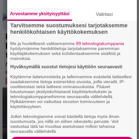
Arvostamme yksityisyyttäsi
Valintasi
Tarvitsemme suostumuksesi tarjotaksemme
henkilökohtaisen käyttökokemuksen
Me ja huolellisesti valitsemamme
89 teknologiakumppania
hyödynnämme henkilötietoja tarjotaksemme paremman
käyttäjäkokemuksen sekä kohdentaaksemme sisältöä ja
mainoksia.
Hyväksymällä suostut tietojesi käyttöön seuraavasti
Käytämme laitetunnisteita ja tallennamme evästeitä laitteellesi
saadaksemme tietoja esimerkiksi sivuista, joilla vierailit, IP-
osoitteestasi sekä laitteesi ominaisuuksista. Pääset
tutustumaan yksityiskohtaisesti käyttötarkoituksiin ja
teknologiakumppaneihimme seuraavalla välilehdellä.
Hylkääminen voi vaikuttaa sivuston toimivuuteen ja
käytettävyyteen.
Jotkin teknologiamme voivat käsitellä tietoja myös ilman
suostumusta, jos niillä on siihen oikeutettu peruste. Voit
vastustaa tätä tai muuttaa asetuksiasi milloin tahansa
seuraavalla välilehdellä.