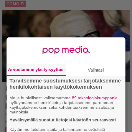
Arvostamme yksityisyyttäsi
Valintasi
Tarvitsemme suostumuksesi tarjotaksemme
henkilökohtaisen käyttökokemuksen
Me ja huolellisesti valitsemamme
89 teknologiakumppania
hyödynnämme henkilötietoja tarjotaksemme paremman
käyttäjäkokemuksen sekä kohdentaaksemme sisältöä ja
mainoksia.
Hyväksymällä suostut tietojesi käyttöön seuraavasti
Käytämme laitetunnisteita ja tallennamme evästeitä