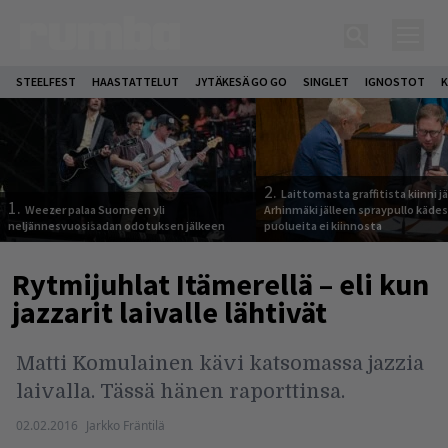
STEELFEST
HAASTATTELUT
JYTÄKESÄ GO GO
SINGLET
IGNOSTOT
K
2.
Laittomasta graffitista kiinni 
1.
Weezer palaa Suomeen yli
Arhinmäki jälleen spraypullo kädes
neljännesvuosisadan odotuksen jälkeen
puolueita ei kiinnosta
Rytmijuhlat Itämerellä – eli kun
jazzarit laivalle lähtivät
Matti Komulainen kävi katsomassa jazzia
laivalla. Tässä hänen raporttinsa.
02.02.2016
Jarkko Fräntilä