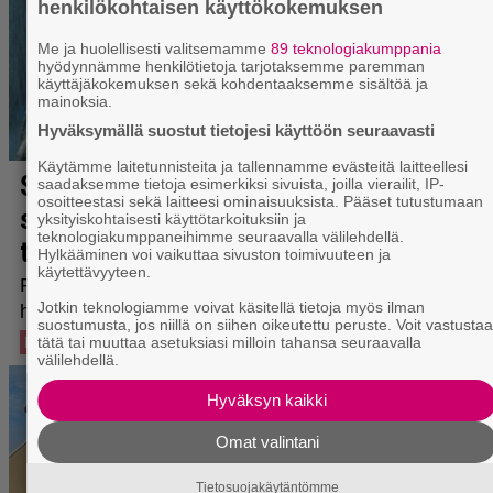
henkilökohtaisen käyttökokemuksen
Me ja huolellisesti valitsemamme
89 teknologiakumppania
hyödynnämme henkilötietoja tarjotaksemme paremman
käyttäjäkokemuksen sekä kohdentaaksemme sisältöä ja
mainoksia.
Hyväksymällä suostut tietojesi käyttöön seuraavasti
Käytämme laitetunnisteita ja tallennamme evästeitä laitteellesi
saadaksemme tietoja esimerkiksi sivuista, joilla vierailit, IP-
osoitteestasi sekä laitteesi ominaisuuksista. Pääset tutustumaan
yksityiskohtaisesti käyttötarkoituksiin ja
teknologiakumppaneihimme seuraavalla välilehdellä.
Hylkääminen voi vaikuttaa sivuston toimivuuteen ja
käytettävyyteen.
Jotkin teknologiamme voivat käsitellä tietoja myös ilman
suostumusta, jos niillä on siihen oikeutettu peruste. Voit vastusta
tätä tai muuttaa asetuksiasi milloin tahansa seuraavalla
välilehdellä.
Hyväksyn kaikki
Omat valintani
Tietosuojakäytäntömme