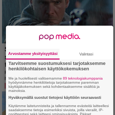
Arvostamme yksityisyyttäsi
Valintasi
Tarvitsemme suostumuksesi tarjotaksemme
henkilökohtaisen käyttökokemuksen
Me ja huolellisesti valitsemamme
89 teknologiakumppania
hyödynnämme henkilötietoja tarjotaksemme paremman
käyttäjäkokemuksen sekä kohdentaaksemme sisältöä ja
mainoksia.
Hyväksymällä suostut tietojesi käyttöön seuraavasti
Käytämme laitetunnisteita ja tallennamme evästeitä laitteellesi
saadaksemme tietoja esimerkiksi sivuista, joilla vierailit, IP-
osoitteestasi sekä laitteesi ominaisuuksista. Pääset