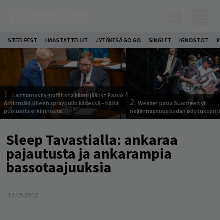
STEELFEST
HAASTATTELUT
JYTÄKESÄ GO GO
SINGLET
IGNOSTOT
K
1.
Laittomasta graffitista kiinni jäänyt Paavo
2.
Arhinmäki jälleen spraypullo kädessä – näitä
Weezer palaa Suomeen yli
puolueita ei kiinnosta
neljännesvuosisadan odotuksen j
Sleep Tavastialla: ankaraa
pajautusta ja ankarampia
bassotaajuuksia
17.05.2012