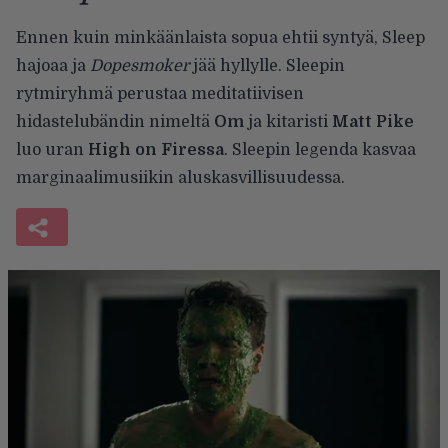
Ennen kuin minkäänlaista sopua ehtii syntyä, Sleep
hajoaa ja
Dopesmoker
jää hyllylle. Sleepin
rytmiryhmä perustaa meditatiivisen
hidastelubändin nimeltä
Om
ja kitaristi
Matt Pike
luo uran
High on Firessa
. Sleepin legenda kasvaa
marginaalimusiikin aluskasvillisuudessa.