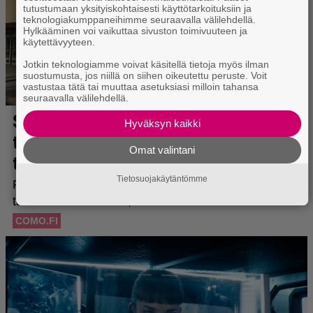
tutustumaan yksityiskohtaisesti käyttötarkoituksiin ja
teknologiakumppaneihimme seuraavalla välilehdellä.
Hylkääminen voi vaikuttaa sivuston toimivuuteen ja
käytettävyyteen.
Jotkin teknologiamme voivat käsitellä tietoja myös ilman
suostumusta, jos niillä on siihen oikeutettu peruste. Voit
vastustaa tätä tai muuttaa asetuksiasi milloin tahansa
seuraavalla välilehdellä.
Hyväksyn kaikki
Omat valintani
Tietosuojakäytäntömme