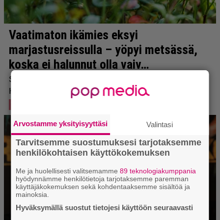
Arvostamme yksityisyyttäsi
Valintasi
Tarvitsemme suostumuksesi tarjotaksemme
henkilökohtaisen käyttökokemuksen
Me ja huolellisesti valitsemamme
89 teknologiakumppania
hyödynnämme henkilötietoja tarjotaksemme paremman
käyttäjäkokemuksen sekä kohdentaaksemme sisältöä ja
mainoksia.
Hyväksymällä suostut tietojesi käyttöön seuraavasti