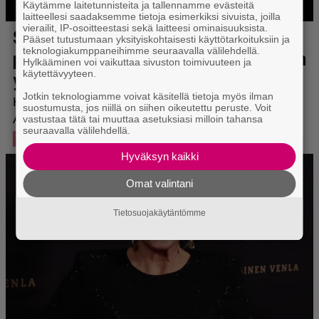
Käytämme laitetunnisteita ja tallennamme evästeitä
laitteellesi saadaksemme tietoja esimerkiksi sivuista, joilla
vierailit, IP-osoitteestasi sekä laitteesi ominaisuuksista.
Pääset tutustumaan yksityiskohtaisesti käyttötarkoituksiin ja
teknologiakumppaneihimme seuraavalla välilehdellä.
Hylkääminen voi vaikuttaa sivuston toimivuuteen ja
käytettävyyteen.
Jotkin teknologiamme voivat käsitellä tietoja myös ilman
suostumusta, jos niillä on siihen oikeutettu peruste. Voit
vastustaa tätä tai muuttaa asetuksiasi milloin tahansa
seuraavalla välilehdellä.
Hyväksyn kaikki
Omat valintani
Tietosuojakäytäntömme