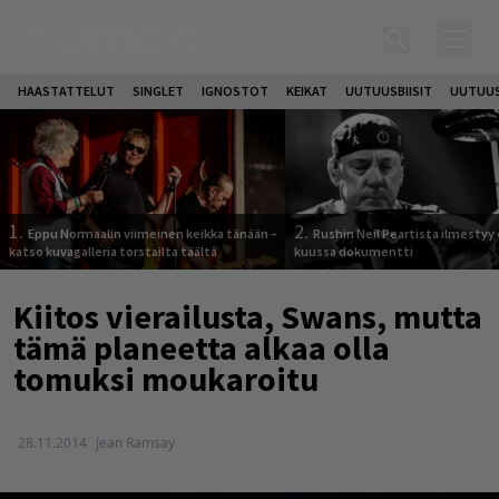
HAASTATTELUT
SINGLET
IGNOSTOT
KEIKAT
UUTUUSBIISIT
UUTUUS
1.
2.
Eppu Normaalin viimeinen keikka tänään –
Rushin Neil Peartista ilmestyy 
katso kuvagalleria torstailta täältä
kuussa dokumentti
Kiitos vierailusta, Swans, mutta
tämä planeetta alkaa olla
tomuksi moukaroitu
28.11.2014
Jean Ramsay