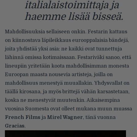
italialaistoimittaja ja
haemme lisää bisseä.
Mahdollisuuksia sellaiseen onkin. Festarin kattaus
on kiinnostava läpileikkaus eurooppalaisia bändejä,
joita yhdistää yksi asia: ne kaikki ovat tunnettuja
lähinnä omissa kotimaissaan. Festariväki sanoo, että
lineupiin yritetään koota mahdollisimman monesta
Euroopan maasta nousevia artisteja, joilla on
mahdollisuus menestyä muuallakin. Yhdysvallat on
täällä kirosana, ja myös brittejä vähän karsastetaan,
koska ne menestyvät muutenkin. Aikaisempina
vuosina Suomesta ovat olleet mukana muun muassa
French Films
ja
Mirel Wagner
, tänä vuonna
Gracias
.