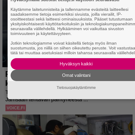
Käytämme laitetunnisteita ja tallennamme evästeitä laitteellesi
saadaksemme tietoja esimerkiksi sivuista, joilla vierailit, IP-
osoitteestasi sekä laitteesi ominaisuuksista. Pääset tutustumaan
yksityiskohtaisesti käyttötarkoituksiin ja teknologiakumppaneihi
seuraavalla välilehdellä. Hylkääminen voi vaikuttaa sivuston
toimivuuteen ja käytettävyyteen.
Jotkin teknologiamme voivat käsitellä tietoja myös ilman
suostumusta, jos niillä on siihen oikeutettu peruste. Voit vastusta
tätä tai muuttaa asetuksiasi milloin tahansa seuraavalla välilehdel
Hyväksyn kaikki
Omat valintani
Tietosuojakäytäntömme