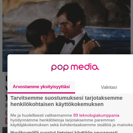
Arvostamme yksityisyyttäsi
Valintasi
Tarvitsemme suostumuksesi tarjotaksemme
henkilökohtaisen käyttökokemuksen
Me ja huolellisesti valitsemamme
89 teknologiakumppania
hyödynnämme henkilötietoja tarjotaksemme paremman
käyttäjäkokemuksen sekä kohdentaaksemme sisältöä ja mainoks
Hyväksymällä suostut tietojesi käyttöön seuraavasti