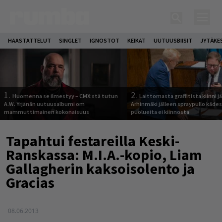
HAASTATTELUT
SINGLET
IGNOSTOT
KEIKAT
UUTUUSBIISIT
JYTÄKE
1.
2.
Huomenna se ilmestyy – CMX:stä tutun
Laittomasta graffitista kiinni 
A.W. Yrjänän uutuusalbumi om
Arhinmäki jälleen spraypullo kädes
mammuttimainen kokonaisuus
puolueita ei kiinnosta
Tapahtui festareilla Keski-
Ranskassa: M.I.A.-kopio, Liam
Gallagherin kaksoisolento ja
Gracias
08.06.2013