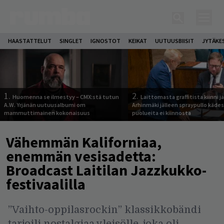
HAASTATTELUT
SINGLET
IGNOSTOT
KEIKAT
UUTUUSBIISIT
JYTÄKE
1.
2.
Huomenna se ilmestyy – CMX:stä tutun
Laittomasta graffitista kiinni 
A.W. Yrjänän uutuusalbumi om
Arhinmäki jälleen spraypullo kädes
mammuttimainen kokonaisuus
puolueita ei kiinnosta
Vähemmän Kaliforniaa,
enemmän vesisadetta:
Broadcast Laitilan Jazzkukko-
festivaalilla
”Vaihto-oppilasrockin” klassikkobändi
tarjoili nostalgiaa yleisölle, joka oli