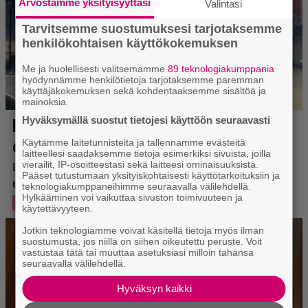
Arvostamme yksityisyyttäsi
Valintasi
Tarvitsemme suostumuksesi tarjotaksemme
henkilökohtaisen käyttökokemuksen
Me ja huolellisesti valitsemamme
89 teknologiakumppania
hyödynnämme henkilötietoja tarjotaksemme paremman
käyttäjäkokemuksen sekä kohdentaaksemme sisältöä ja
mainoksia.
Hyväksymällä suostut tietojesi käyttöön seuraavasti
Käytämme laitetunnisteita ja tallennamme evästeitä
laitteellesi saadaksemme tietoja esimerkiksi sivuista, joilla
vierailit, IP-osoitteestasi sekä laitteesi ominaisuuksista.
Pääset tutustumaan yksityiskohtaisesti käyttötarkoituksiin ja
teknologiakumppaneihimme seuraavalla välilehdellä.
Hylkääminen voi vaikuttaa sivuston toimivuuteen ja
käytettävyyteen.
Jotkin teknologiamme voivat käsitellä tietoja myös ilman
suostumusta, jos niillä on siihen oikeutettu peruste. Voit
vastustaa tätä tai muuttaa asetuksiasi milloin tahansa
seuraavalla välilehdellä.
Hyväksyn kaikki