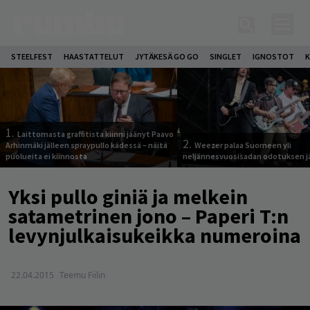
STEELFEST
HAASTATTELUT
JYTÄKESÄ GO GO
SINGLET
IGNOSTOT
K
1.
Laittomasta graffitista kiinni jäänyt Paavo
2.
Arhinmäki jälleen spraypullo kädessä – näitä
Weezer palaa Suomeen yli
puolueita ei kiinnosta
neljännesvuosisadan odotuksen j
Yksi pullo giniä ja melkein
satametrinen jono – Paperi T:n
levynjulkaisukeikka numeroina
22.04.2015
Teemu Fiilin