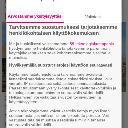
Arvostamme yksityisyyttäsi
Valintasi
Tarvitsemme suostumuksesi tarjotaksemme
henkilökohtaisen käyttökokemuksen
Me ja huolellisesti valitsemamme
89 teknologiakumppania
hyödynnämme henkilötietoja tarjotaksemme paremman
käyttäjäkokemuksen sekä kohdentaaksemme sisältöä ja
mainoksia.
Hyväksymällä suostut tietojesi käyttöön seuraavasti
Käytämme laitetunnisteita ja tallennamme evästeitä
laitteellesi saadaksemme tietoja esimerkiksi sivuista, joilla
vierailit, IP-osoitteestasi sekä laitteesi ominaisuuksista.
Pääset tutustumaan yksityiskohtaisesti käyttötarkoituksiin ja
teknologiakumppaneihimme seuraavalla välilehdellä.
Hylkääminen voi vaikuttaa sivuston toimivuuteen ja
käytettävyyteen.
Jotkin teknologiamme voivat käsitellä tietoja myös ilman
suostumusta, jos niillä on siihen oikeutettu peruste. Voit
vastustaa tätä tai muuttaa asetuksiasi milloin tahansa
seuraavalla välilehdellä.