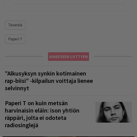
Tavastia
Paperi T
AIHEESEEN LIITTYEN
”Alkusyksyn synkin kotimainen
rap-biisi” -kilpailun voittaja lienee
selvinnyt
Paperi T on kuin metsän
harvinaisin eläin: ison yhtiön
räppäri, jolta ei odoteta
radiosinglejä