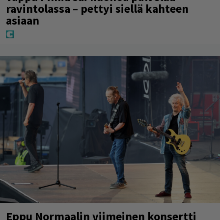
ravintolassa – pettyi siellä kahteen
asiaan
Eppu Normaalin viimeinen konsertti