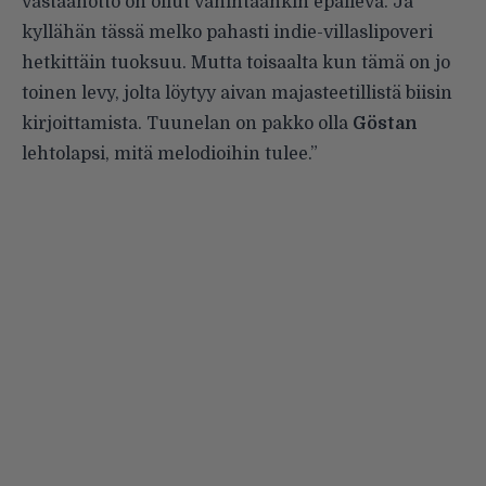
vastaanotto on ollut vähintäänkin epäilevä. Ja
kyllähän tässä melko pahasti indie-villaslipoveri
hetkittäin tuoksuu. Mutta toisaalta kun tämä on jo
toinen levy, jolta löytyy aivan majasteetillistä biisin
kirjoittamista. Tuunelan on pakko olla
Göstan
lehtolapsi, mitä melodioihin tulee.”