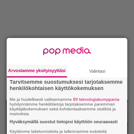
Arvostamme yksityisyyttäsi
Valintasi
Tarvitsemme suostumuksesi tarjotaksemme
henkilökohtaisen käyttökokemuksen
Me ja huolellisesti valitsemamme
89 teknologiakumppania
hyödynnämme henkilötietoja tarjotaksemme paremman
käyttäjäkokemuksen sekä kohdentaaksemme sisältöä ja
mainoksia.
Hyväksymällä suostut tietojesi käyttöön seuraavasti
Käytämme laitetunnisteita ja tallennamme evästeitä