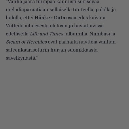
”Vanha jäärä tuuppaa kauniisti surisevaa
melodiaparaatiaan sellaisella tunteella, palolla ja
halolla, ettei
Hüsker Duta
osaa edes kaivata.
Viitteitä aiheesesta oli tosin jo havaittavissa
edellisellä
Life and Times
-albumilla. Nimibiisi ja
Steam of Hercules
ovat parhaita näyttöjä vanhan
sateenkaarisoturin hurjan suonikkaasta
sävelkynästä.”