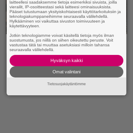
laitteellesi saadaksemme tietoja esimerkiksi sivuista, joilla
vierailit, IP-osoitteestasi sekä laitteesi ominaisuuksista.
Pääset tutustumaan yksityiskohtaisesti käyttötarkoituksiin ja
teknologiakumppaneihimme seuraavalla välilehdellä.
Hylkääminen voi vaikuttaa sivuston toimivuuteen ja
käytettävyyteen.
Jotkin teknologiamme voivat käsitellä tietoja myös ilman
suostumusta, jos niillä on siihen oikeutettu peruste. Voit
vastustaa tätä tai muuttaa asetuksiasi milloin tahansa
seuraavalla välilehdellä.
Hyväksyn kaikki
Omat valintani
Tietosuojakäytäntömme