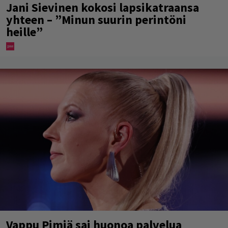
Jani Sievinen kokosi lapsikatraansa
yhteen – ”Minun suurin perintöni
heille”
Vappu Pimiä sai huonoa palvelua