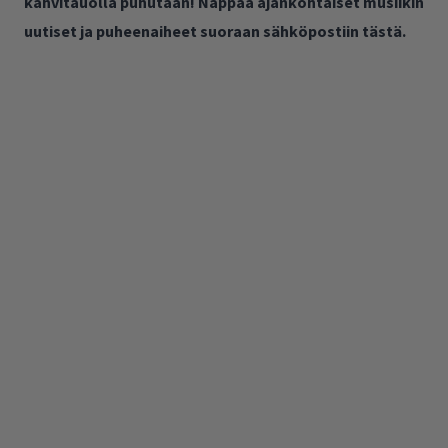
kahvitauolla puhutaan! Nappaa ajankohtaiset musiikin
uutiset ja puheenaiheet suoraan sähköpostiin tästä.