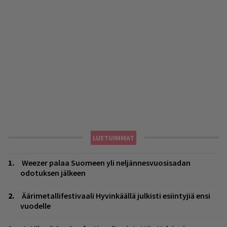
LUETUIMMAT
Weezer palaa Suomeen yli neljännesvuosisadan
odotuksen jälkeen
Äärimetallifestivaali Hyvinkäällä julkisti esiintyjiä ensi
vuodelle