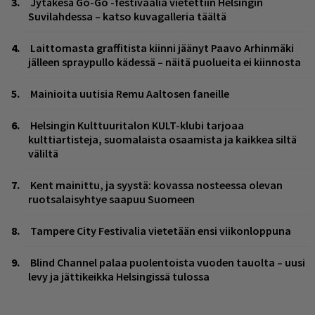
Jytäkesä Go-Go -festivaalia vietettiin Helsingin
Suvilahdessa – katso kuvagalleria täältä
Laittomasta graffitista kiinni jäänyt Paavo Arhinmäki
jälleen spraypullo kädessä – näitä puolueita ei kiinnosta
Mainioita uutisia Remu Aaltosen faneille
Helsingin Kulttuuritalon KULT-klubi tarjoaa
kulttiartisteja, suomalaista osaamista ja kaikkea siltä
väliltä
Kent mainittu, ja syystä: kovassa nosteessa olevan
ruotsalaisyhtye saapuu Suomeen
Tampere City Festivalia vietetään ensi viikonloppuna
Blind Channel palaa puolentoista vuoden tauolta – uusi
levy ja jättikeikka Helsingissä tulossa