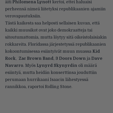
äiti
Philomena Lynott
kertoi, ettei haluaisi
perheensä nimeä liitetyksi republikaanien ajamiin
verovapautuksiin.
Tästä kaikesta saa helposti sellaisen kuvan, että
kaikki muusikot ovat joko demokraatteja tai
sitoutumattomia, mutta löytyy sitä oikeistolaisiakin
rokkareita. Floridassa järjestetyssä republikaanien
kokoontumisessa esiintyivät muun muassa
Kid
Rock
,
Zac Brown Band
,
3 Doors Down
ja
Dave
Navarro
. Myös
Lynyrd Skynyrdin
oli määrä
esiintyä, mutta heidän konserttinsa jouduttiin
perumaan hurrikaani Isaacin lähestyessä
rannikkoa, raportoi
Rolling Stone
.