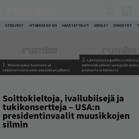
STEELFEST
JYTÄKESÄ GO GO
HAASTATTELUT
SINGLET
IGNOSTOT
T
2.
Laittomasta graffitista kiinni 
1.
Weezer palaa Suomeen yli
Arhinmäki jälleen spraypullo kädes
neljännesvuosisadan odotuksen jälkeen
puolueita ei kiinnosta
Soittokieltoja, ivailubiisejä ja
tukikonsertteja – USA:n
presidentinvaalit muusikkojen
silmin