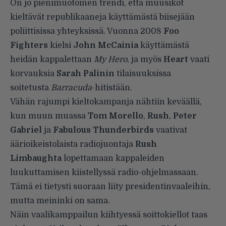
On jo pienimuotoinen trendi, että muusikot
kieltävät republikaaneja käyttämästä biisejään
poliittisissa yhteyksissä. Vuonna 2008
Foo
Fighters
kielsi
John McCainia
käyttämästä
heidän kappalettaan
My Hero
, ja myös
Heart
vaati
korvauksia
Sarah Palinin
tilaisuuksissa
soitetusta
Barracuda
-hitistään.
Vähän rajumpi kieltokampanja nähtiin keväällä,
kun muun muassa
Tom Morello
,
Rush
,
Peter
Gabriel
ja
Fabulous Thunderbirds
vaativat
äärioikeistolaista radiojuontaja
Rush
Limbaughta
lopettamaan kappaleiden
luukuttamisen kiistellyssä radio-ohjelmassaan.
Tämä ei tietysti suoraan liity presidentinvaaleihin,
mutta meininki on sama.
Näin vaalikamppailun kiihtyessä soittokiellot taas