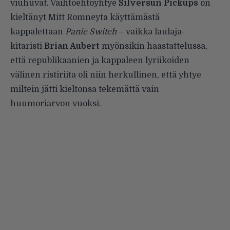
viuhuvat. Vaihtoehtoyhtye
Silversun Pickups
on
kieltänyt Mitt Romneyta käyttämästä
kappalettaan
Panic
Switch
– vaikka laulaja-
kitaristi
Brian Aubert
myönsikin
haastattelussa
,
että republikaanien ja kappaleen lyriikoiden
välinen ristiriita oli niin herkullinen, että yhtye
miltein jätti kieltonsa tekemättä vain
huumoriarvon vuoksi.