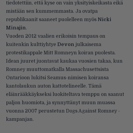
tiedotettiin, että kyse on vain yksityiskeikasta eikä
mistään sen kummemmasta. Ja ovatpa
republikaanit
saaneet puolelleen
myös
Nicki
Minaj
in
.
Vuoden 2012 vaalien erikoisin tempaus on
kuitenkin kulttiyhtye
Devon
julkaisema
protestikappale Mitt Romneyn koiran puolesta.
Idean juuret juontavat kaukaa vuosien takaa, kun
Romney muuttomatkalla Massachusettsista
Ontarioon lukitsi Seamus-nimisen koiransa
kantolaukun auton kattotelineelle. Tämä
eläinrääkkäykseksi luokiteltava temppu on saanut
paljon huomiota, ja synnyttänyt muun muassa
vuonna 2007 perustetun
Dogs Against Romney -
kampanjan
.