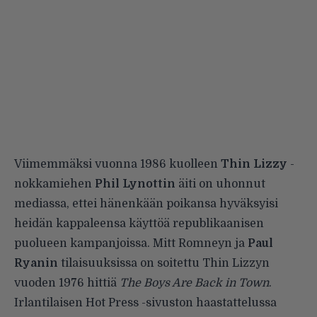
Viimemmäksi vuonna 1986 kuolleen
Thin Lizzy
-
nokkamiehen
Phil Lynottin
äiti on uhonnut
mediassa, ettei hänenkään poikansa hyväksyisi
heidän kappaleensa käyttöä republikaanisen
puolueen kampanjoissa. Mitt Romneyn ja
Paul
Ryanin
tilaisuuksissa on soitettu Thin Lizzyn
vuoden 1976 hittiä
The Boys Are Back in Town
.
Irlantilaisen Hot Press -sivuston haastattelussa