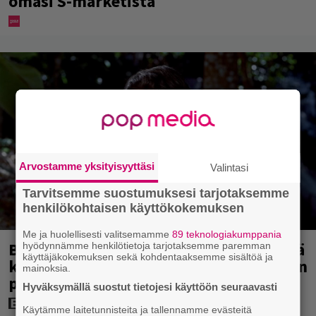
omasi S-marketista
Arvostamme yksityisyyttäsi
Valintasi
Tarvitsemme suostumuksesi tarjotaksemme
henkilökohtaisen käyttökokemuksen
Me ja huolellisesti valitsemamme
89 teknologiakumppania
Bond-luojan 68 vuotta sitten lähettämä
hyödynnämme henkilötietoja tarjotaksemme paremman
käyttäjäkokemuksen sekä kohdentaaksemme sisältöä ja
kirje löytyi – tältä 007-hahmon piti alun
mainoksia.
perin näyttää
Hyväksymällä suostut tietojesi käyttöön seuraavasti
Käytämme laitetunnisteita ja tallennamme evästeitä