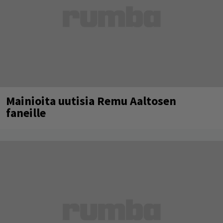
Mainioita uutisia Remu Aaltosen
faneille