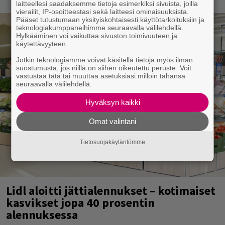
laitteellesi saadaksemme tietoja esimerkiksi sivuista, joilla
vierailit, IP-osoitteestasi sekä laitteesi ominaisuuksista.
Pääset tutustumaan yksityiskohtaisesti käyttötarkoituksiin ja
teknologiakumppaneihimme seuraavalla välilehdellä.
Hylkääminen voi vaikuttaa sivuston toimivuuteen ja
käytettävyyteen.
Jotkin teknologiamme voivat käsitellä tietoja myös ilman
suostumusta, jos niillä on siihen oikeutettu peruste. Voit
vastustaa tätä tai muuttaa asetuksiasi milloin tahansa
seuraavalla välilehdellä.
Hyväksyn kaikki
Omat valintani
Tietosuojakäytäntömme
Lidl aloitti jättialennukset – kotimaiset
kasvikset jopa 40 prosentin
alennuksessa