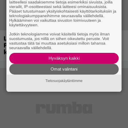
laitteellesi saadaksemme tietoja esimerkiksi sivuista, joilla
vierailit, IP-osoitteestasi sekä laitteesi ominaisuuksista.
Pääset tutustumaan yksityiskohtaisesti käyttötarkoituksiin ja
teknologiakumppaneihimme seuraavalla välilehdellä.
Hylkääminen voi vaikuttaa sivuston toimivuuteen ja
käytettävyyteen.
Jotkin teknologiamme voivat käsitellä tietoja myös ilman
Laittomasta graffitista kiinni jäänyt
suostumusta, jos niillä on siihen oikeutettu peruste. Voit
Paavo Arhinmäki jälleen spraypullo
vastustaa tätä tai muuttaa asetuksiasi milloin tahansa
seuraavalla välilehdellä.
kädessä – näitä puolueita ei kiinnosta
Hyväksyn kaikki
Omat valintani
Tietosuojakäytäntömme