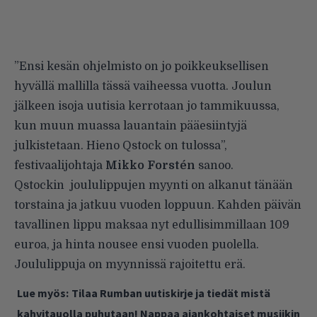
”Ensi kesän ohjelmisto on jo poikkeuksellisen
hyvällä mallilla tässä vaiheessa vuotta. Joulun
jälkeen isoja uutisia kerrotaan jo tammikuussa,
kun muun muassa lauantain pääesiintyjä
julkistetaan. Hieno Qstock on tulossa”,
festivaalijohtaja
Mikko Forstén
sanoo.
Qstockin joululippujen myynti on alkanut tänään
torstaina ja jatkuu vuoden loppuun. Kahden päivän
tavallinen lippu maksaa nyt edullisimmillaan 109
euroa, ja hinta nousee ensi vuoden puolella.
Joululippuja on myynnissä rajoitettu erä.
Lue myös:
Tilaa Rumban uutiskirje ja tiedät mistä
kahvitauolla puhutaan! Nappaa ajankohtaiset musiikin