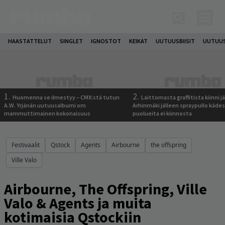
HAASTATTELUT
SINGLET
IGNOSTOT
KEIKAT
UUTUUSBIISIT
UUTUUS
1.
2.
Huomenna se ilmestyy – CMX:stä tutun
Laittomasta graffitista kiinni 
A.W. Yrjänän uutuusalbumi om
Arhinmäki jälleen spraypullo kädes
mammuttimainen kokonaisuus
puolueita ei kiinnosta
Festivaalit
Qstock
Agents
Airbourne
the offspring
Ville Valo
Airbourne, The Offspring, Ville
Valo & Agents ja muita
kotimaisia Qstockiin