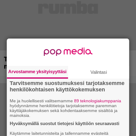
Tampereella sunnuntaina superpäivä –
nämä artistit mukana
Arvostamme yksityisyyttäsi
Valintasi
Tarvitsemme suostumuksesi tarjotaksemme
henkilökohtaisen käyttökokemuksen
Me ja huolellisesti valitsemamme
89 teknologiakumppania
hyödynnämme henkilötietoja tarjotaksemme paremman
käyttäjäkokemuksen sekä kohdentaaksemme sisältöä ja
mainoksia.
Hyväksymällä suostut tietojesi käyttöön seuraavasti
Käytämme laitetunnisteita ja tallennamme evästeitä