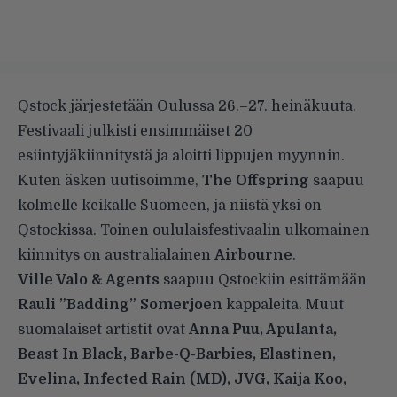
Qstock järjestetään Oulussa 26.–27. heinäkuuta.
Festivaali julkisti ensimmäiset 20
esiintyjäkiinnitystä ja aloitti lippujen myynnin.
Kuten
äsken uutisoimme
,
The Offspring
saapuu
kolmelle keikalle Suomeen, ja niistä yksi on
Qstockissa. Toinen oululaisfestivaalin ulkomainen
kiinnitys on australialainen
Airbourne
.
Ville Valo & Agents
saapuu Qstockiin esittämään
Rauli ”Badding” Somerjoen
kappaleita. Muut
suomalaiset artistit ovat
Anna Puu, Apulanta,
Beast In Black, Barbe-Q-Barbies, Elastinen,
Evelina, Infected Rain (MD), JVG, Kaija Koo,