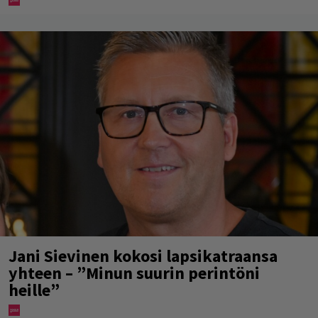
Jani Sievinen kokosi lapsikatraansa
yhteen – ”Minun suurin perintöni
heille”