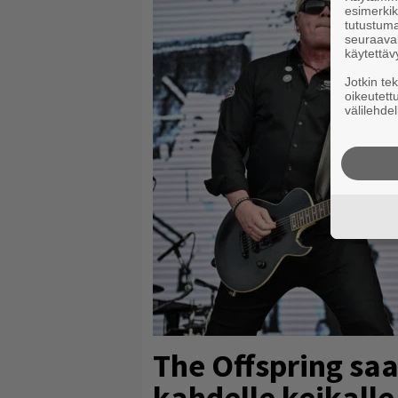
esimerkiks
tutustuma
seuraaval
käytettäv
Jotkin te
oikeutett
välilehdel
The Offspring sa
kahdelle keikalle