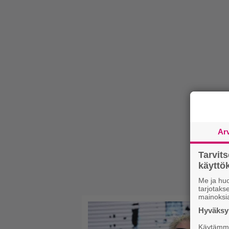
Ar
Tarvit
käytt
Me ja huo
tarjotak
mainoksi
Hyväksym
Käytämme 