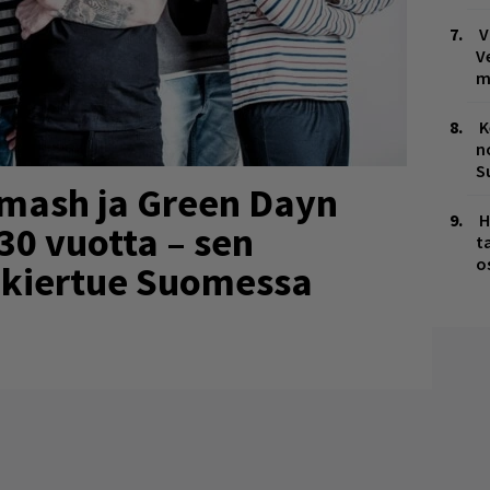
V
V
m
K
n
S
Smash ja Green Dayn
H
30 vuotta – sen
t
o
 kiertue Suomessa
!