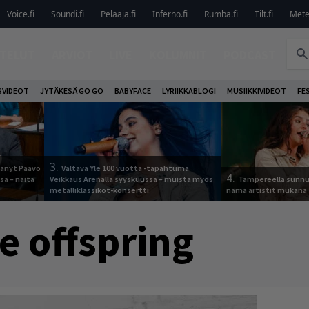
Voice.fi
Soundi.fi
Pelaaja.fi
Inferno.fi
Rumba.fi
Tilt.fi
Metel
TELUT
ARVIOT
LIVE
KOLUMNIT
PODCAST
VIDEOT
JYTÄKESÄ GO GO
BABYFACE
LYRIIKKABLOGI
MUSIIKKIVIDEOT
FE
3.
jäänyt Paavo
Valtava Yle 100 vuotta -tapahtuma
4.
sä – näitä
Veikkaus Arenalla syyskuussa – muista myös
Tampereella sunnu
metalliklassikot-konsertti
nämä artistit mukana
e offspring