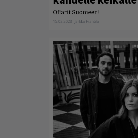
Offarit Suomeen!
15.02.2023
Jarkko Fräntilä