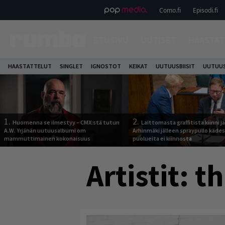
Como.fi
Episodi.fi
ETUSIVU
UUTISET
HAASTAT
HAASTATTELUT
SINGLET
IGNOSTOT
KEIKAT
UUTUUSBIISIT
UUTUUS
1.
2.
Huomenna se ilmestyy – CMX:stä tutun
Laittomasta graffitista kiinni 
A.W. Yrjänän uutuusalbumi om
Arhinmäki jälleen spraypullo kädes
mammuttimainen kokonaisuus
puolueita ei kiinnosta
Artistit:
th