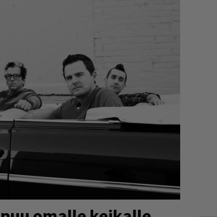
apuu omalle keikalle