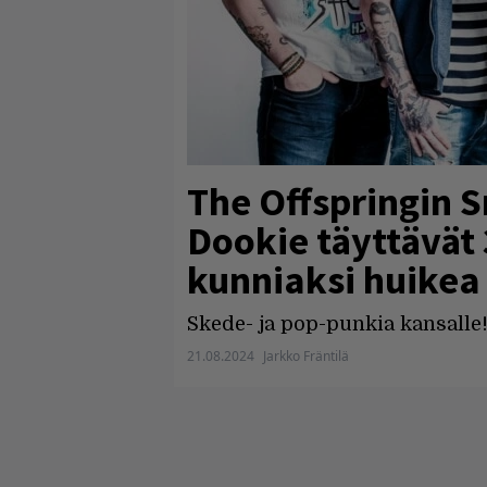
The Offspringin 
Dookie täyttävät 
kunniaksi huikea
Skede- ja pop-punkia kansalle
21.08.2024
Jarkko Fräntilä