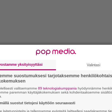
vostamme yksityisyyttäsi
Valintasi
semme suostumuksesi tarjotaksemme henkilökohtai
ökokemuksen
lellisesti valitsemamme
89 teknologiakumppania
hyödynnämme henkilö
semme paremman käyttäjäkokemuksen sekä kohdentaaksemme sisältöä
a.
ällä suostut tietojesi käyttöön seuraavasti
laitetunnisteita ja tallennamme evästeitä laitteellesi saadaksemme tie