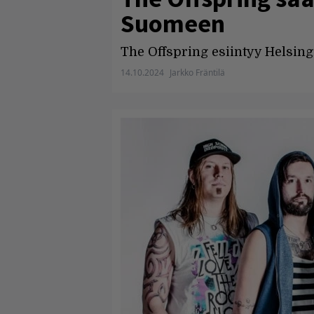
Suomeen
The Offspring esiintyy Helsing
14.10.2024
Jarkko Fräntilä