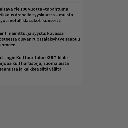
altava Yle 100 vuotta -tapahtuma
eikkaus Arenalla syyskuussa – muista
yös metalliklassikot-konsertti
ent mainittu, ja syystä: kovassa
osteessa olevan ruotsalaisyhtye saapuu
uomeen
elsingin Kulttuuritalon KULT-klubi
arjoaa kulttiartisteja, suomalaista
saamista ja kaikkea siltä väliltä