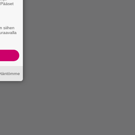
. Pääset
e
n siihen
uraavalla
äytäntömme