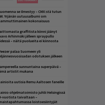
LUETUIMMAT
uomenna se ilmestyy – CMX:stä tutun
.W. Yrjänän uutuusalbumi om
ammuttimainen kokonaisuus
aittomasta graffitista kiinni jäänyt
aavo Arhinmäki jälleen spraypullo
ädessä – näitä puolueita ei kiinnosta
eezer palaa Suomeen yli
eljännesvuosisadan odotuksen jälkeen
ampereella sunnuntaina superpäivä –
ämä artistit mukana
ainioita uutisia Remu Aaltosen faneille
ainio ohjelmatoimisto juhlii Helsingissä
0-vuotista taivaltaan –
lmaistapahtumassa loistoesiintyjät