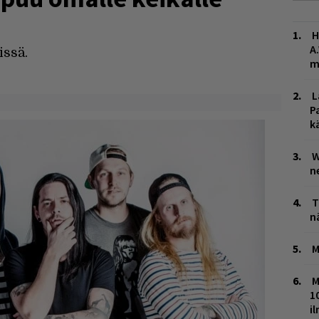
H
A
issä.
m
L
P
k
W
n
T
n
M
M
1
i