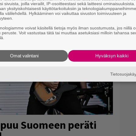
i sivuista, joilla vierailit, IP-osoitteestasi sekä laitteesi ominaisuuksista
an yksityiskohtaisesti käyttötarkoituksiin ja teknologiakumppaneihimm
la välilehdellä. Hylkääminen voi vaikuttaa sivuston toimivuuteen ja
yyteen.
knologiamme voivat käsitellä tietoja myös ilman suostumusta, jos niillä o
u peruste. Voit vastustaa tätä tai muuttaa asetuksiasi milloin tahansa se
lä.
Omat valintani
Hyväksyn kaikki
Tietosuojak
apuu Suomeen peräti
!