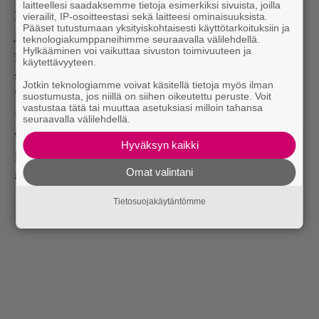
laitteellesi saadaksemme tietoja esimerkiksi sivuista, joilla
Levyn melankolinen fiilis on osittain heijastusta
vierailit, IP-osoitteestasi sekä laitteesi ominaisuuksista.
Pääset tutustumaan yksityiskohtaisesti käyttötarkoituksiin ja
juuri rankasta pandemia-ajasta. Näennäisesti
teknologiakumppaneihimme seuraavalla välilehdellä.
Hylkääminen voi vaikuttaa sivuston toimivuuteen ja
pirteissä biiseissä on ajoittain synkkiäkin
käytettävyyteen.
sanoituksia.
Jotkin teknologiamme voivat käsitellä tietoja myös ilman
”Se on oma tapani luoda musaa — että tavallaan
suostumusta, jos niillä on siihen oikeutettu peruste. Voit
vastustaa tätä tai muuttaa asetuksiasi milloin tahansa
tehdään iloisesti, vaikka sanoma siellä alla ei ole
seuraavalla välilehdellä.
välttämättä niin iloinen. Ehkä sellainen haikea,
Hyväksyn kaikki
pohdiskeleva juttu taustalla voi saada jengiä
Omat valintani
ajattelemaan.”
Tietosuojakäytäntömme