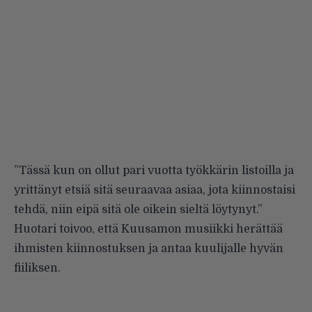
”Tässä kun on ollut pari vuotta työkkärin listoilla ja
yrittänyt etsiä sitä seuraavaa asiaa, jota kiinnostaisi
tehdä, niin eipä sitä ole oikein sieltä löytynyt.”
Huotari toivoo, että Kuusamon musiikki herättää
ihmisten kiinnostuksen ja antaa kuulijalle hyvän
fiiliksen.