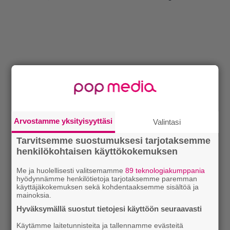
Arvostamme yksityisyyttäsi
Valintasi
Tarvitsemme suostumuksesi tarjotaksemme
henkilökohtaisen käyttökokemuksen
Me ja huolellisesti valitsemamme
89 teknologiakumppania
hyödynnämme henkilötietoja tarjotaksemme paremman
käyttäjäkokemuksen sekä kohdentaaksemme sisältöä ja
mainoksia.
Hyväksymällä suostut tietojesi käyttöön seuraavasti
Käytämme laitetunnisteita ja tallennamme evästeitä