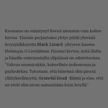
Kuusamo on esiintynyt livenä aiemmin vain kolme
kertaa. Tänään perjantaina yhtye juhlii yhteisiä
levynjulkkareita
Black Lizard
-yhtyeen kanssa
Helsingin G Livelabissä. Huotari kertoo, mitä illalta
ja bändin esiintymisiltä ylipäänsä on odotettavissa.
”Vahvaa suomirokkia, kokeellista indiemusaa ja
psykedeliaa. Toivotaan, että biiseissä olisi pientä
yllätyksellisyyttä,
Grateful Dead
-fiilistä ja eloa, että
ne eivät olisi aivan samanlaisia kuin levyllä.”