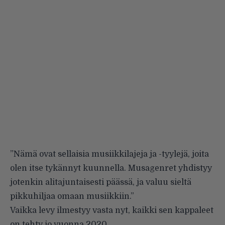
”Nämä ovat sellaisia musiikkilajeja ja -tyylejä, joita
olen itse tykännyt kuunnella. Musagenret yhdistyy
jotenkin alitajuntaisesti päässä, ja valuu sieltä
pikkuhiljaa omaan musiikkiin.”
Vaikka levy ilmestyy vasta nyt, kaikki sen kappaleet
on tehty jo vuonna 2020.