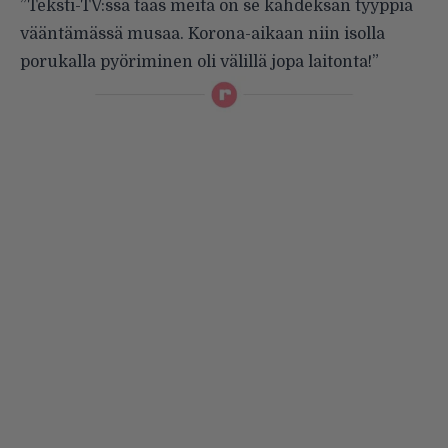
”Teksti-TV:ssä taas meitä on se kahdeksan tyyppiä
vääntämässä musaa. Korona-aikaan niin isolla
porukalla pyöriminen oli välillä jopa laitonta!”