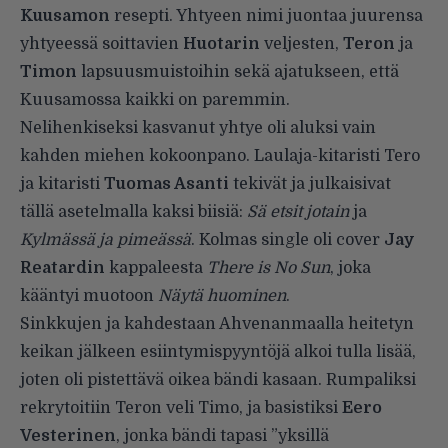
Kuusamon
resepti. Yhtyeen nimi juontaa juurensa
yhtyeessä soittavien
Huotarin
veljesten,
Teron
ja
Timon
lapsuusmuistoihin sekä ajatukseen, että
Kuusamossa kaikki on paremmin.
Nelihenkiseksi kasvanut yhtye oli aluksi vain
kahden miehen kokoonpano. Laulaja-kitaristi Tero
ja kitaristi
Tuomas Asanti
tekivät ja julkaisivat
tällä asetelmalla kaksi biisiä:
Sä etsit jotain
ja
Kylmässä ja pimeässä
. Kolmas single oli cover
Jay
Reatardin
kappaleesta
There is No Sun
, joka
kääntyi muotoon
Näytä huominen
.
Sinkkujen ja kahdestaan Ahvenanmaalla heitetyn
keikan jälkeen esiintymispyyntöjä alkoi tulla lisää,
joten oli pistettävä oikea bändi kasaan. Rumpaliksi
rekrytoitiin Teron veli Timo, ja basistiksi
Eero
Vesterinen
, jonka bändi tapasi ”yksillä