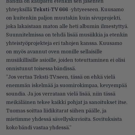
Bändiä on kaupattu etenkin sen jäsenten
yhteyksillä
Teksti-TV 666
-yhtyeeseen. Kuusamo
on kuitenkin paljon muutakin kuin sivuprojekti,
joka lakaistaan maton alle heti albumin ilmestyttyä.
Suunnitelmissa on tehdä lisää musiikkia ja etenkin
yhteistyöprojekteja eri tahojen kanssa. Kuusamo
on myös avannut oven monille sellaisille
musiikillisille asioille, joiden toteuttaminen ei olisi
onnistunut toisessa bändissä.
”Jos vertaa Teksti-TV:seen, tässä on ehkä vielä
enemmän iskelmää ja suomirokimpaa, kevyempää
soundia. Ja jos verrataan vielä lisää, niin tässä
meikäläinen tekee kaikki pohjat ja sanoitukset itse.
Tuomas soittaa liidikitarat siihen päälle, ja
mietimme yhdessä sävellyskuvioita. Sovituksista
koko bändi vastaa yhdessä.”