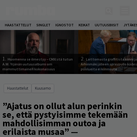
HAASTATTELUT
SINGLET
IGNOSTOT
KEIKAT
UUTUUSBIISIT
JYTÄKE
1.
2.
Huomenna se ilmestyy – CMX:stä tutun
Laittomasta graffitista kiinni 
A.W. Yrjänän uutuusalbumi om
Arhinmäki jälleen spraypullo kädes
mammuttimainen kokonaisuus
puolueita ei kiinnosta
Haastattelut
Kuusamo
”Ajatus on ollut alun perinkin
se, että pystyisimme tekemään
mahdollisimman outoa ja
erilaista musaa” —