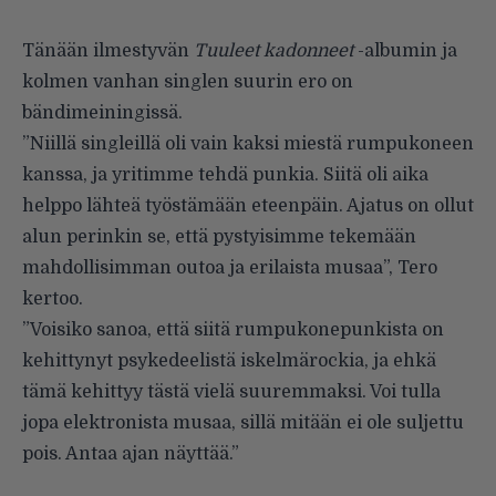
Tänään ilmestyvän
Tuuleet kadonneet
-albumin ja
kolmen vanhan singlen suurin ero on
bändimeiningissä.
”Niillä singleillä oli vain kaksi miestä rumpukoneen
kanssa, ja yritimme tehdä punkia. Siitä oli aika
helppo lähteä työstämään eteenpäin. Ajatus on ollut
alun perinkin se, että pystyisimme tekemään
mahdollisimman outoa ja erilaista musaa”, Tero
kertoo.
”Voisiko sanoa, että siitä rumpukonepunkista on
kehittynyt psykedeelistä iskelmärockia, ja ehkä
tämä kehittyy tästä vielä suuremmaksi. Voi tulla
jopa elektronista musaa, sillä mitään ei ole suljettu
pois. Antaa ajan näyttää.”