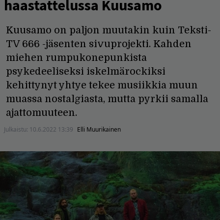
haastattelussa Kuusamo
Kuusamo on paljon muutakin kuin Teksti-
TV 666 -jäsenten sivuprojekti. Kahden
miehen rumpukonepunkista
psykedeeliseksi iskelmärockiksi
kehittynyt yhtye tekee musiikkia muun
muassa nostalgiasta, mutta pyrkii samalla
ajattomuuteen.
Julkaistu:
10.6.2022 13:39
Elli Muurikainen