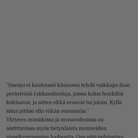
”Itseäni ei kauheasti kiinnosta tehdä vaikkapa ihan
perinteisiä rakkauslauluja, joissa kaksi henkilöä
kohtaavat, ja sitten ehkä eroavat tai jotain. Kyllä
siinä pitäisi olla vähän enemmän.”
Yhtyeen musiikissa ja musavideoissa on
aistittavissa myös tietynlaista menneiden
vuosikymmenten haikeutta. Osa siitä pohjautuu