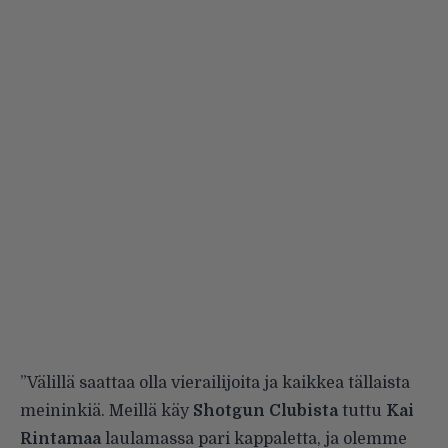
”Välillä saattaa olla vierailijoita ja kaikkea tällaista
meininkiä. Meillä käy
Shotgun Clubista
tuttu
Kai
Rintamaa
laulamassa pari kappaletta, ja olemme