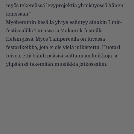
myös tekemässä levyprojektia yhteistyössä hänen
kanssaan.”
Myöhemmin kesällä yhtye esiintyy ainakin Ilmiö-
festivaalilla Turussa ja Makamik-festeillä
Helsingissä. Myös Tampereella on luvassa
festarikeikka, jota ei ole vielä julkistettu. Huotari
toivoo, että bändi pääsisi soittamaan keikkoja ja
ylipäänsä tekemään musiikkia jatkossakin.