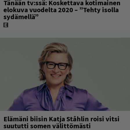
Tänään tv:ssä: Koskettava kotimainen
elokuva vuodelta 2020 – ”Tehty isolla
sydämellä”
Elämäni biisin Katja Ståhlin roisi vitsi
suututti somen välittömästi