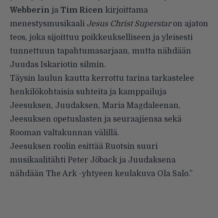
Webberin
ja
Tim Ricen
kirjoittama
menestysmusikaali
Jesus Christ Superstar
on ajaton
teos, joka sijoittuu poikkeukselliseen ja yleisesti
tunnettuun tapahtumasarjaan, mutta nähdään
Juudas Iskariotin silmin.
Täysin laulun kautta kerrottu tarina tarkastelee
henkilökohtaisia ​​suhteita ja kamppailuja
Jeesuksen, Juudaksen, Maria Magdaleenan,
Jeesuksen opetuslasten ja seuraajiensa sekä
Rooman valtakunnan välillä.
Jeesuksen roolin esittää Ruotsin suuri
musikaalitähti Peter Jöback ja Juudaksena
nähdään The Ark -yhtyeen keulakuva Ola Salo.”