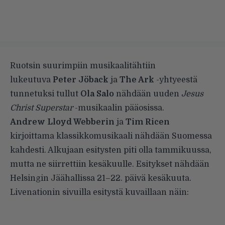
Ruotsin suurimpiin musikaalitähtiin
lukeutuva
Peter Jöback
ja
The Ark
-yhtyeestä
tunnetuksi tullut
Ola Salo
nähdään uuden
Jesus
Christ Superstar
-musikaalin pääosissa.
Andrew Lloyd Webberin
ja
Tim Ricen
kirjoittama klassikkomusikaali nähdään Suomessa
kahdesti. Alkujaan esitysten piti olla tammikuussa,
mutta ne siirrettiin kesäkuulle. Esitykset nähdään
Helsingin Jäähallissa 21–22. päivä kesäkuuta.
Livenationin sivuilla esitystä kuvaillaan näin: