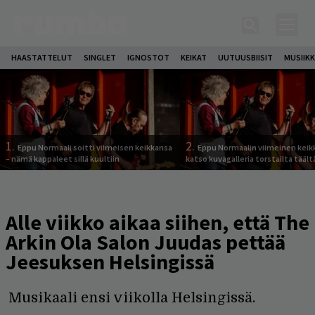
HAASTATTELUT
SINGLET
IGNOSTOT
KEIKAT
UUTUUSBIISIT
MUSIIKK
1.
2.
Eppu Normaali soitti viimeisen keikkansa
Eppu Normaalin viimeinen keik
– nämä kappaleet sillä kuultiin
katso kuvagalleria torstailta täält
Alle viikko aikaa siihen, että The
Arkin Ola Salon Juudas pettää
Jeesuksen Helsingissä
Musikaali ensi viikolla Helsingissä.