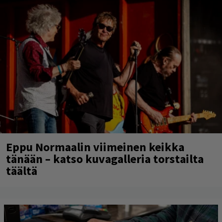
Eppu Normaalin viimeinen keikka
tänään – katso kuvagalleria torstailta
täältä