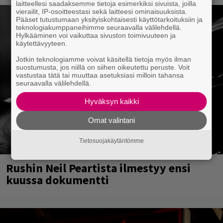
laitteellesi saadaksemme tietoja esimerkiksi sivuista, joilla
vierailit, IP-osoitteestasi sekä laitteesi ominaisuuksista.
Pääset tutustumaan yksityiskohtaisesti käyttötarkoituksiin ja
teknologiakumppaneihimme seuraavalla välilehdellä.
Hylkääminen voi vaikuttaa sivuston toimivuuteen ja
käytettävyyteen.
Jotkin teknologiamme voivat käsitellä tietoja myös ilman
suostumusta, jos niillä on siihen oikeutettu peruste. Voit
vastustaa tätä tai muuttaa asetuksiasi milloin tahansa
seuraavalla välilehdellä.
Hyväksyn kaikki
Omat valintani
Tietosuojakäytäntömme
Rushin Neil Peartista ilmestyy ensi
kuussa dokumentti