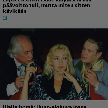
päävoitto tuli, mutta miten sitten
kävikään
Illalla tv:ssä: Uuno-elokuva jossa