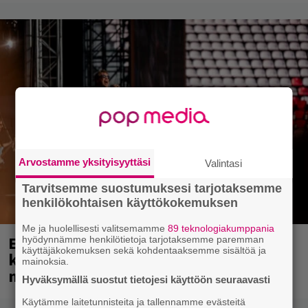
Arvostamme yksityisyyttäsi
Valintasi
Tarvitsemme suostumuksesi tarjotaksemme
henkilökohtaisen käyttökokemuksen
Me ja huolellisesti valitsemamme
89 teknologiakumppania
Eppu Normaali soitti viimeisen
hyödynnämme henkilötietoja tarjotaksemme paremman
käyttäjäkokemuksen sekä kohdentaaksemme sisältöä ja
konserttinsa koskaan – Yle Areenassa
mainoksia.
nyt dokumentti bändistä
Hyväksymällä suostut tietojesi käyttöön seuraavasti
Käytämme laitetunnisteita ja tallennamme evästeitä