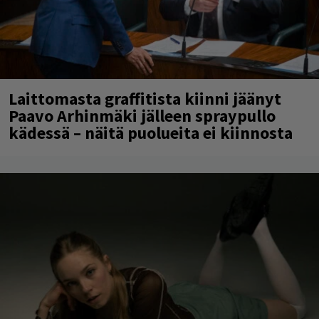
Laittomasta graffitista kiinni jäänyt
Paavo Arhinmäki jälleen spraypullo
kädessä – näitä puolueita ei kiinnosta