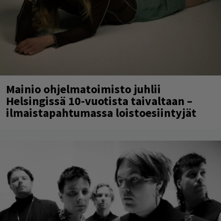
Mainio ohjelmatoimisto juhlii
Helsingissä 10-vuotista taivaltaan –
ilmaistapahtumassa loistoesiintyjät