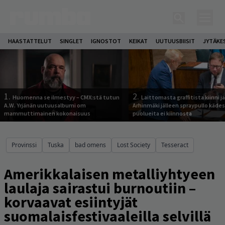
HAASTATTELUT
SINGLET
IGNOSTOT
KEIKAT
UUTUUSBIISIT
JYTÄKE
1.
2.
Huomenna se ilmestyy – CMX:stä tutun
Laittomasta graffitista kiinni 
A.W. Yrjänän uutuusalbumi om
Arhinmäki jälleen spraypullo kädes
mammuttimainen kokonaisuus
puolueita ei kiinnosta
Provinssi
Tuska
bad omens
Lost Society
Tesseract
Amerikkalaisen metalliyhtyeen
laulaja sairastui burnoutiin –
korvaavat esiintyjät
suomalaisfestivaaleilla selvillä