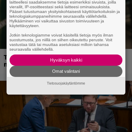
laitteellesi saadaksemme tietoja esimerkiksi sivuista, joilla
vierailit, IP-osoitteestasi sekä laitteesi ominaisuuksista.
Pääset tutustumaan yksityiskohtaisesti käyttötarkoituksiin ja
teknologiakumppaneihimme seuraavalla välilehdellä.
Hylkääminen voi vaikuttaa sivuston toimivuuteen ja
käytettävyyteen.
Jotkin teknologiamme voivat käsitellä tietoja myös ilman
suostumusta, jos niillä on siihen oikeutettu peruste. Voit
vastustaa tätä tai muuttaa asetuksiasi milloin tahansa
seuraavalla välilehdellä.
Tampereella sunnuntaina superpäivä –
Hyväksyn kaikki
nämä artistit mukana
Omat valintani
Tietosuojakäytäntömme