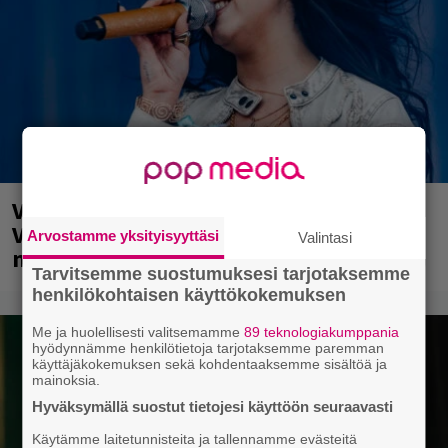
Valtava Yle 100 vuotta -tapahtuma
Veikkaus Arenalla syyskuussa – muista
Arvostamme yksityisyyttäsi
Valintasi
myös metalliklassikot-konsertti
Tarvitsemme suostumuksesi tarjotaksemme
henkilökohtaisen käyttökokemuksen
Me ja huolellisesti valitsemamme
89 teknologiakumppania
hyödynnämme henkilötietoja tarjotaksemme paremman
käyttäjäkokemuksen sekä kohdentaaksemme sisältöä ja
mainoksia.
Hyväksymällä suostut tietojesi käyttöön seuraavasti
Käytämme laitetunnisteita ja tallennamme evästeitä