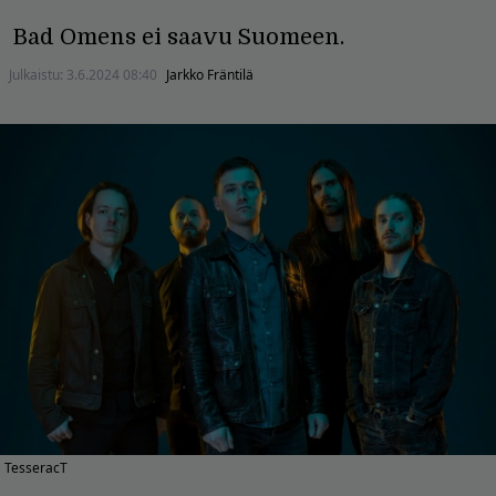
Bad Omens ei saavu Suomeen.
Julkaistu:
3.6.2024 08:40
Jarkko Fräntilä
TesseracT