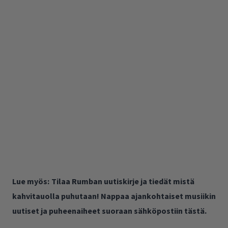
Lue myös:
Tilaa Rumban uutiskirje ja tiedät mistä
kahvitauolla puhutaan! Nappaa ajankohtaiset musiikin
uutiset ja puheenaiheet suoraan sähköpostiin tästä.