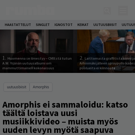
HAASTATTELUT
SINGLET
IGNOSTOT
KEIKAT
UUTUUSBIISIT
UUTUUS
1.
2.
Huomenna se ilmestyy – CMX:stä tutun
Laittomasta graffitista kiinni 
A.W. Yrjänän uutuusalbumi om
Arhinmäki jälleen spraypullo kädes
mammuttimainen kokonaisuus
puolueita ei kiinnosta
uutuusbiisit
Amorphis
Amorphis ei sammaloidu: katso
täältä loistava uusi
musiikkivideo – muista myös
uuden levyn myötä saapuva