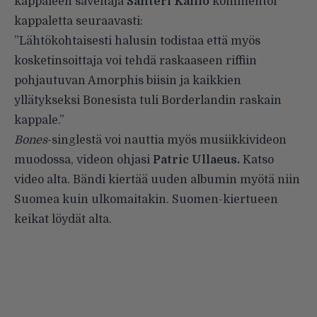
kappaleen säveltäjä
Santeri Kallio
kommentoi
kappaletta seuraavasti:
”Lähtökohtaisesti halusin todistaa että myös
kosketinsoittaja voi tehdä raskaaseen riffiin
pohjautuvan Amorphis biisin ja kaikkien
yllätykseksi Bonesista tuli Borderlandin raskain
kappale.”
Bones
-singlestä voi nauttia myös musiikkivideon
muodossa, videon ohjasi
Patric Ullaeus.
Katso
video alta. Bändi kiertää uuden albumin myötä niin
Suomea kuin ulkomaitakin. Suomen-kiertueen
keikat löydät alta.