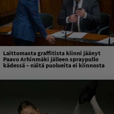
Laittomasta graffitista kiinni jäänyt
Paavo Arhinmäki jälleen spraypullo
kädessä – näitä puolueita ei kiinnosta