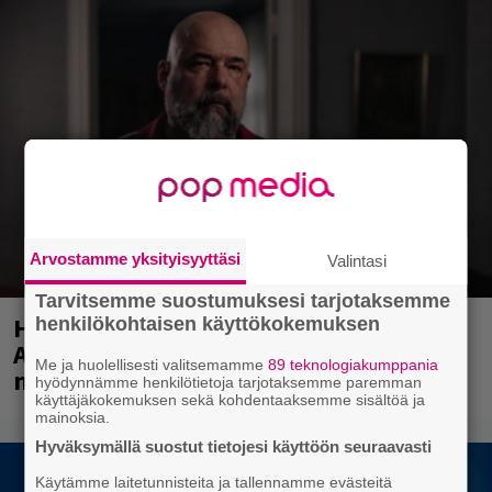
Arvostamme yksityisyyttäsi
Valintasi
Tarvitsemme suostumuksesi tarjotaksemme
Huomenna se ilmestyy – CMX:stä tutun
henkilökohtaisen käyttökokemuksen
A.W. Yrjänän uutuusalbumi om
Me ja huolellisesti valitsemamme
89 teknologiakumppania
mammuttimainen kokonaisuus
hyödynnämme henkilötietoja tarjotaksemme paremman
käyttäjäkokemuksen sekä kohdentaaksemme sisältöä ja
mainoksia.
Hyväksymällä suostut tietojesi käyttöön seuraavasti
Käytämme laitetunnisteita ja tallennamme evästeitä