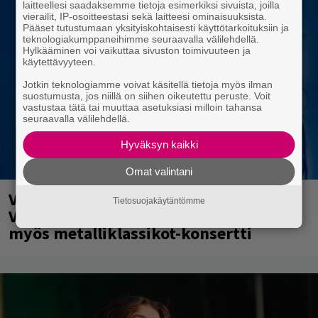
laitteellesi saadaksemme tietoja esimerkiksi sivuista, joilla
vierailit, IP-osoitteestasi sekä laitteesi ominaisuuksista.
Pääset tutustumaan yksityiskohtaisesti käyttötarkoituksiin ja
teknologiakumppaneihimme seuraavalla välilehdellä.
Hylkääminen voi vaikuttaa sivuston toimivuuteen ja
käytettävyyteen.
Jotkin teknologiamme voivat käsitellä tietoja myös ilman
suostumusta, jos niillä on siihen oikeutettu peruste. Voit
vastustaa tätä tai muuttaa asetuksiasi milloin tahansa
seuraavalla välilehdellä.
Hyväksyn kaikki
Omat valintani
Valtava Yle 100 vuotta -tapahtuma
Tietosuojakäytäntömme
Veikkaus Arenalla syyskuussa – muista
myös metalliklassikot-konsertti