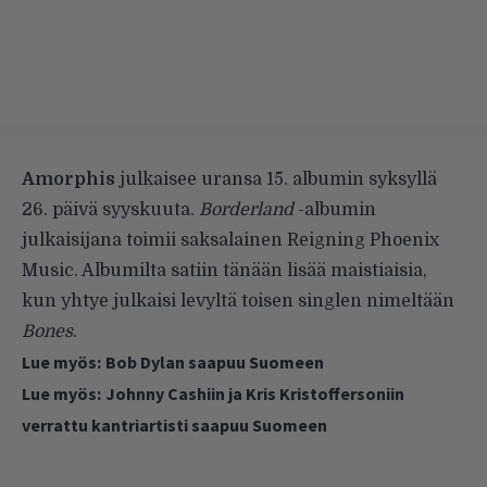
Amorphis
julkaisee uransa 15. albumin syksyllä
26. päivä syyskuuta.
Borderland
-albumin
julkaisijana toimii saksalainen Reigning Phoenix
Music. Albumilta satiin tänään lisää maistiaisia,
kun yhtye julkaisi levyltä toisen singlen nimeltään
Bones
.
Lue myös:
Bob Dylan saapuu Suomeen
Lue myös:
Johnny Cashiin ja Kris Kristoffersoniin
verrattu kantriartisti saapuu Suomeen