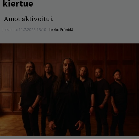
kiertue
Amot aktivoitui.
Julkaistu:
11.7.2025 13:10
Jarkko Fräntilä