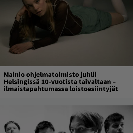
Mainio ohjelmatoimisto juhlii
Helsingissä 10-vuotista taivaltaan –
ilmaistapahtumassa loistoesiintyjät