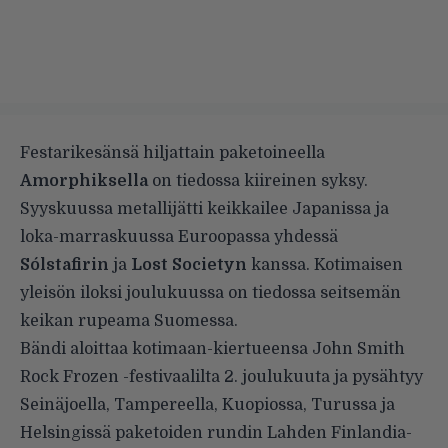
Festarikesänsä hiljattain paketoineella
Amorphiksella
on tiedossa kiireinen syksy.
Syyskuussa metallijätti keikkailee Japanissa ja
loka-marraskuussa Euroopassa yhdessä
Sólstafirin
ja
Lost Societyn
kanssa. Kotimaisen
yleisön iloksi joulukuussa on tiedossa seitsemän
keikan rupeama Suomessa.
Bändi aloittaa kotimaan-kiertueensa John Smith
Rock Frozen -festivaalilta 2. joulukuuta ja pysähtyy
Seinäjoella, Tampereella, Kuopiossa, Turussa ja
Helsingissä paketoiden rundin Lahden Finlandia-