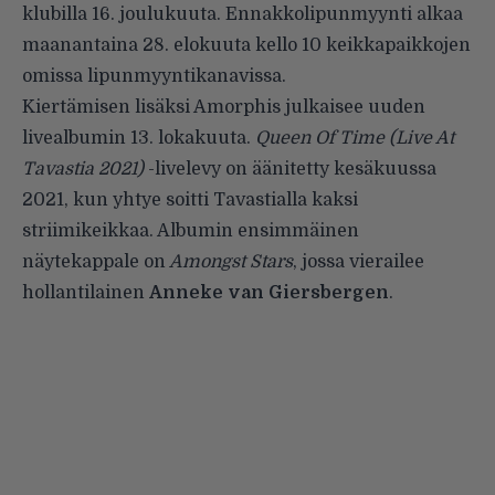
klubilla 16. joulukuuta. Ennakkolipunmyynti alkaa
maanantaina 28. elokuuta kello 10 keikkapaikkojen
omissa lipunmyyntikanavissa.
Kiertämisen lisäksi Amorphis julkaisee uuden
livealbumin 13. lokakuuta.
Queen Of Time (Live At
Tavastia 2021)
-livelevy on äänitetty kesäkuussa
2021, kun yhtye soitti Tavastialla kaksi
striimikeikkaa. Albumin ensimmäinen
näytekappale on
Amongst Stars
, jossa vierailee
hollantilainen
Anneke van Giersbergen
.