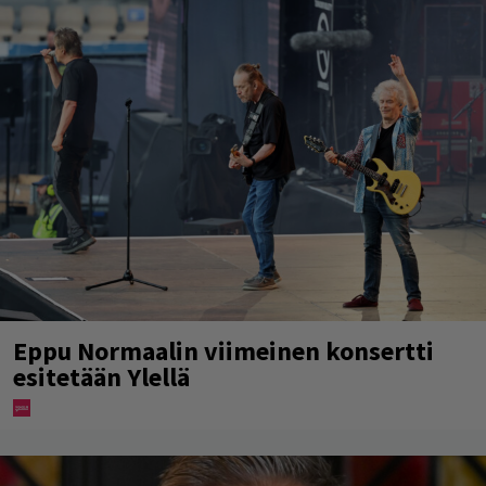
Eppu Normaalin viimeinen konsertti
esitetään Ylellä