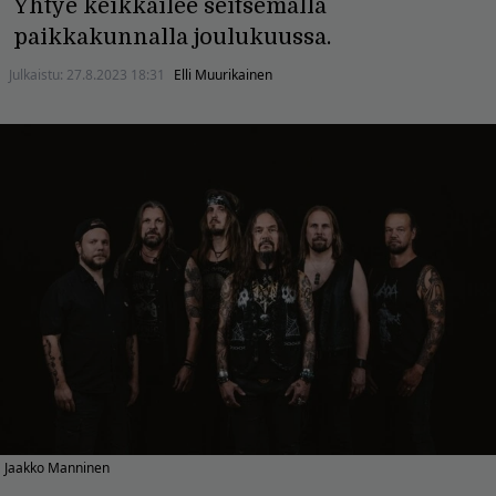
Yhtye keikkailee seitsemällä
paikkakunnalla joulukuussa.
Julkaistu:
27.8.2023 18:31
Elli Muurikainen
Jaakko Manninen