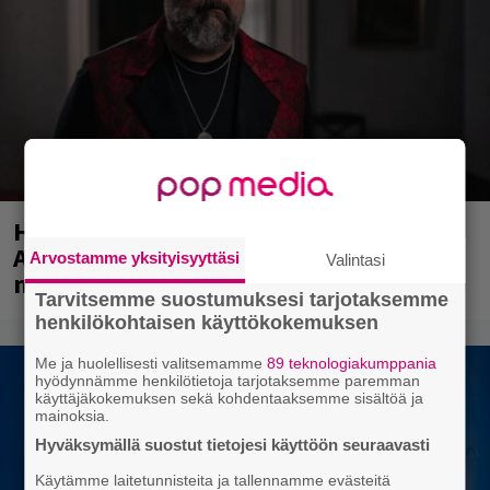
Huomenna se ilmestyy – CMX:stä tutun
A.W. Yrjänän uutuusalbumi om
Arvostamme yksityisyyttäsi
Valintasi
mammuttimainen kokonaisuus
Tarvitsemme suostumuksesi tarjotaksemme
henkilökohtaisen käyttökokemuksen
Me ja huolellisesti valitsemamme
89 teknologiakumppania
hyödynnämme henkilötietoja tarjotaksemme paremman
käyttäjäkokemuksen sekä kohdentaaksemme sisältöä ja
mainoksia.
Hyväksymällä suostut tietojesi käyttöön seuraavasti
Käytämme laitetunnisteita ja tallennamme evästeitä