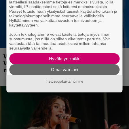
laitteellesi saadaksemme tietoja esimerkiksi sivuista, joilla
vierailit, IP-osoitteestasi sekä laitteesi ominaisuuksista.
Pääset tutustumaan yksityiskohtaisesti käyttötarkoituksiin ja
teknologiakumppaneihimme seuraavalla välilehdellä.
Hylkääminen voi vaikuttaa sivuston toimivuuteen ja
käytettävyyteen.
Jotkin teknologiamme voivat käsitellä tietoja myös ilman
suostumusta, jos niillä on siihen oikeutettu peruste. Voit
vastustaa tätä tai muuttaa asetuksiasi milloin tahansa
seuraavalla välilehdellä.
Valtava Yle 100 vuotta -tapahtuma
Hyväksyn kaikki
Veikkaus Arenalla syyskuussa – muista
myös metalliklassikot-konsertti
Omat valintani
Tietosuojakäytäntömme