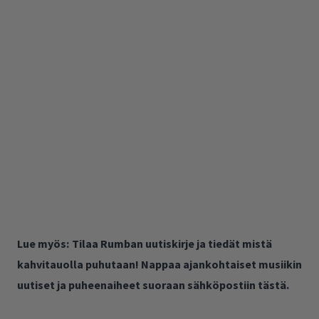
Lue myös:
Tilaa Rumban uutiskirje ja tiedät mistä
kahvitauolla puhutaan! Nappaa ajankohtaiset musiikin
uutiset ja puheenaiheet suoraan sähköpostiin tästä.