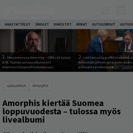
HAASTATTELUT
SINGLET
IGNOSTOT
KEIKAT
UUTUUSBIISIT
UUTUUS
1.
2.
Huomenna se ilmestyy – CMX:stä tutun
Laittomasta graffitista kiinni 
A.W. Yrjänän uutuusalbumi om
Arhinmäki jälleen spraypullo kädes
mammuttimainen kokonaisuus
puolueita ei kiinnosta
uutuusbiisit
Amorphis
Amorphis kiertää Suomea
loppuvuodesta – tulossa myös
livealbumi