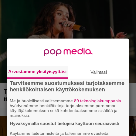
Arvostamme yksityisyyttäsi
Valintasi
Tarvitsemme suostumuksesi tarjotaksemme
Tampereella sunnuntaina superpäivä –
henkilökohtaisen käyttökokemuksen
nämä artistit mukana
Me ja huolellisesti valitsemamme
89 teknologiakumppania
hyödynnämme henkilötietoja tarjotaksemme paremman
käyttäjäkokemuksen sekä kohdentaaksemme sisältöä ja
mainoksia.
Hyväksymällä suostut tietojesi käyttöön seuraavasti
Käytämme laitetunnisteita ja tallennamme evästeitä