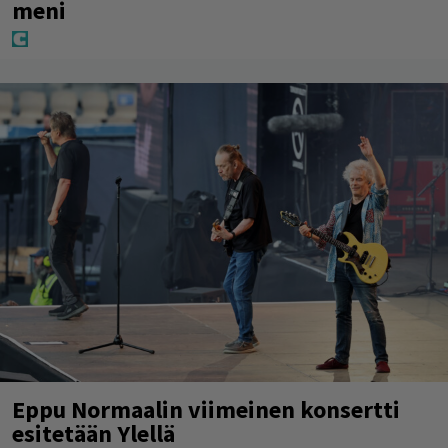
meni
Eppu Normaalin viimeinen konsertti
esitetään Ylellä