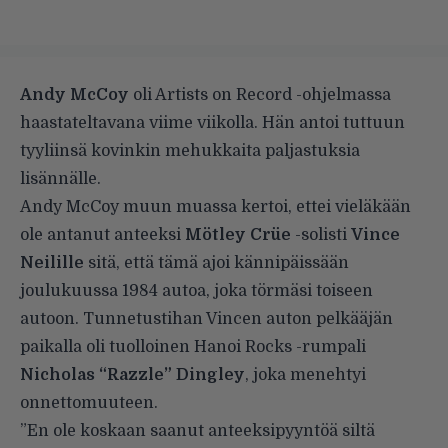
Andy McCoy
oli Artists on Record -ohjelmassa
haastateltavana viime viikolla. Hän antoi tuttuun
tyyliinsä kovinkin mehukkaita paljastuksia
lisännälle.
Andy McCoy muun muassa kertoi, ettei vieläkään
ole antanut anteeksi
Mötley Crüe
-solisti
Vince
Neilille
sitä, että tämä ajoi kännipäissään
joulukuussa 1984 autoa, joka törmäsi toiseen
autoon. Tunnetustihan Vincen auton pelkääjän
paikalla oli tuolloinen Hanoi Rocks -rumpali
Nicholas “Razzle” Dingley
, joka menehtyi
onnettomuuteen.
”En ole koskaan saanut anteeksipyyntöä siltä