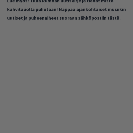
Lue myös:
Tilaa Rumban uutiskirje ja tiedät mistä
kahvitauolla puhutaan! Nappaa ajankohtaiset musiikin
uutiset ja puheenaiheet suoraan sähköpostiin tästä.