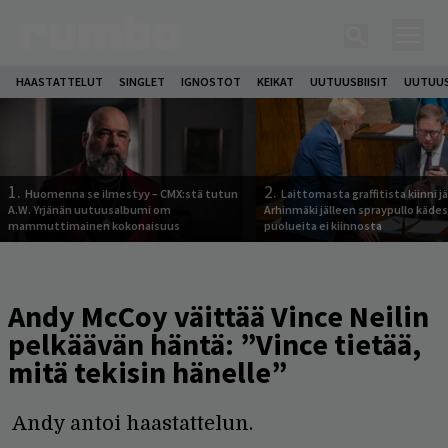
HAASTATTELUT
SINGLET
IGNOSTOT
KEIKAT
UUTUUSBIISIT
UUTUUS
1.
2.
Huomenna se ilmestyy – CMX:stä tutun
Laittomasta graffitista kiinni 
A.W. Yrjänän uutuusalbumi om
Arhinmäki jälleen spraypullo kädes
mammuttimainen kokonaisuus
puolueita ei kiinnosta
Andy McCoy väittää Vince Neilin
pelkäävän häntä: ”Vince tietää,
mitä tekisin hänelle”
Andy antoi haastattelun.