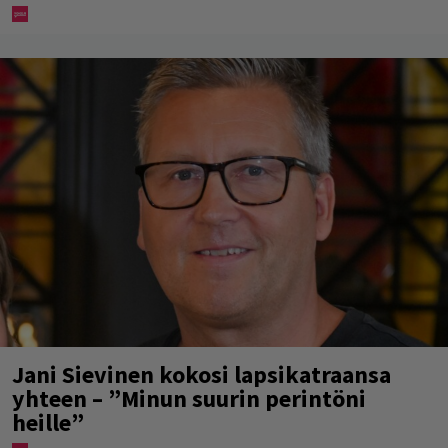
Jani Sievinen kokosi lapsikatraansa
yhteen – ”Minun suurin perintöni
heille”