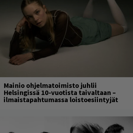
Mainio ohjelmatoimisto juhlii
Helsingissä 10-vuotista taivaltaan –
ilmaistapahtumassa loistoesiintyjät