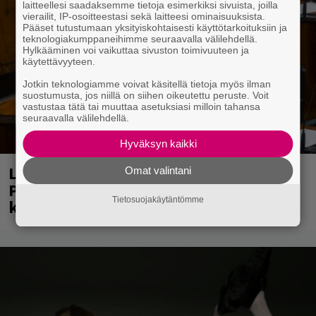
laitteellesi saadaksemme tietoja esimerkiksi sivuista, joilla
vierailit, IP-osoitteestasi sekä laitteesi ominaisuuksista.
Pääset tutustumaan yksityiskohtaisesti käyttötarkoituksiin ja
teknologiakumppaneihimme seuraavalla välilehdellä.
Hylkääminen voi vaikuttaa sivuston toimivuuteen ja
käytettävyyteen.
Jotkin teknologiamme voivat käsitellä tietoja myös ilman
suostumusta, jos niillä on siihen oikeutettu peruste. Voit
vastustaa tätä tai muuttaa asetuksiasi milloin tahansa
seuraavalla välilehdellä.
Hyväksyn kaikki
Laittomasta graffitista kiinni jäänyt
Omat valintani
Paavo Arhinmäki jälleen spraypullo
Tietosuojakäytäntömme
kädessä – näitä puolueita ei kiinnosta