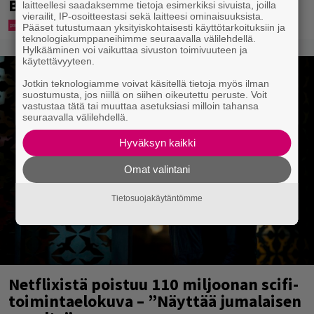
Bangbussinsa Helsingin keskustaan
laitteellesi saadaksemme tietoja esimerkiksi sivuista, joilla
vierailit, IP-osoitteestasi sekä laitteesi ominaisuuksista.
Pääset tutustumaan yksityiskohtaisesti käyttötarkoituksiin ja
teknologiakumppaneihimme seuraavalla välilehdellä.
Hylkääminen voi vaikuttaa sivuston toimivuuteen ja
käytettävyyteen.
Jotkin teknologiamme voivat käsitellä tietoja myös ilman
suostumusta, jos niillä on siihen oikeutettu peruste. Voit
vastustaa tätä tai muuttaa asetuksiasi milloin tahansa
seuraavalla välilehdellä.
Hyväksyn kaikki
Omat valintani
Tietosuojakäytäntömme
Netflixistä poistuu 110 miljoonan scifi-
toimintaelokuva – ”Näyttää jumalaisen