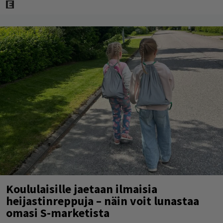
Koululaisille jaetaan ilmaisia
heijastinreppuja – näin voit lunastaa
omasi S-marketista