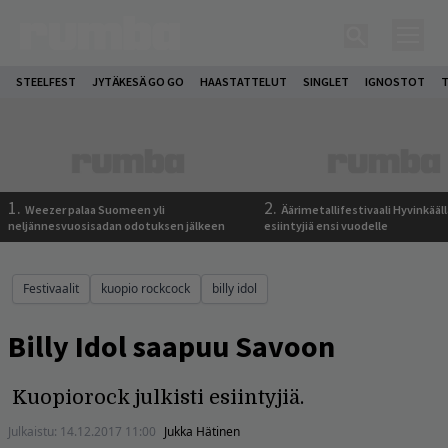
STEELFEST
JYTÄKESÄ GO GO
HAASTATTELUT
SINGLET
IGNOSTOT
T
1.
2.
Weezer palaa Suomeen yli
Äärimetallifestivaali Hyvinkäällä
neljännesvuosisadan odotuksen jälkeen
esiintyjiä ensi vuodelle
Festivaalit
kuopio rockcock
billy idol
Billy Idol saapuu Savoon
Kuopiorock julkisti esiintyjiä.
Julkaistu:
14.12.2017 11:00
Jukka Hätinen