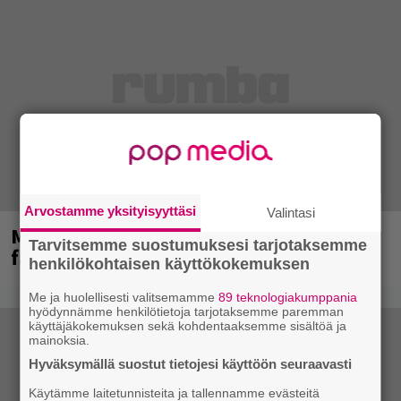
Arvostamme yksityisyyttäsi
Valintasi
Mainioita uutisia Remu Aaltosen
Tarvitsemme suostumuksesi tarjotaksemme
faneille
henkilökohtaisen käyttökokemuksen
Me ja huolellisesti valitsemamme
89 teknologiakumppania
hyödynnämme henkilötietoja tarjotaksemme paremman
käyttäjäkokemuksen sekä kohdentaaksemme sisältöä ja
mainoksia.
Hyväksymällä suostut tietojesi käyttöön seuraavasti
Käytämme laitetunnisteita ja tallennamme evästeitä