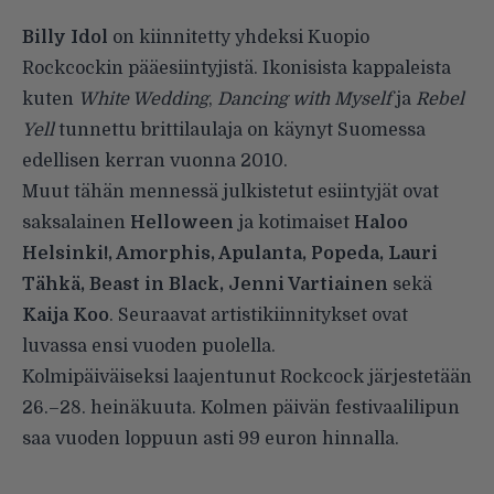
Billy Idol
on kiinnitetty yhdeksi Kuopio
Rockcockin pääesiintyjistä. Ikonisista kappaleista
kuten
White Wedding
,
Dancing with Myself
ja
Rebel
Yell
tunnettu brittilaulaja on käynyt Suomessa
edellisen kerran vuonna 2010.
Muut tähän mennessä julkistetut esiintyjät ovat
saksalainen
Helloween
ja kotimaiset
Haloo
Helsinki!, Amorphis, Apulanta, Popeda, Lauri
Tähkä, Beast in Black, Jenni Vartiainen
sekä
Kaija Koo
. Seuraavat artistikiinnitykset ovat
luvassa ensi vuoden puolella.
Kolmipäiväiseksi laajentunut Rockcock järjestetään
26.–28. heinäkuuta. Kolmen päivän festivaalilipun
saa vuoden loppuun asti 99 euron hinnalla.