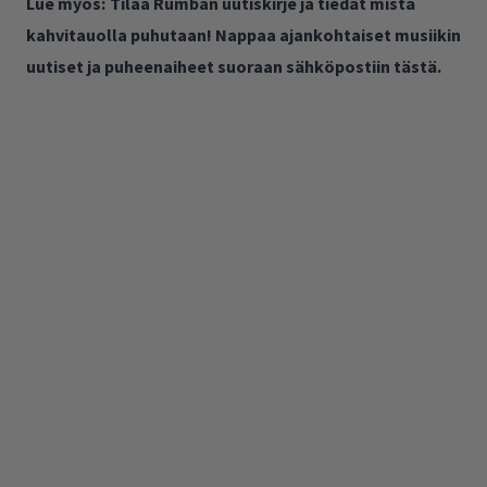
Lue myös:
Tilaa Rumban uutiskirje ja tiedät mistä
kahvitauolla puhutaan! Nappaa ajankohtaiset musiikin
uutiset ja puheenaiheet suoraan sähköpostiin tästä.