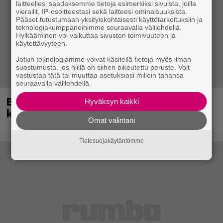
laitteellesi saadaksemme tietoja esimerkiksi sivuista, joilla
vierailit, IP-osoitteestasi sekä laitteesi ominaisuuksista.
Pääset tutustumaan yksityiskohtaisesti käyttötarkoituksiin ja
teknologiakumppaneihimme seuraavalla välilehdellä.
Hylkääminen voi vaikuttaa sivuston toimivuuteen ja
käytettävyyteen.
Jotkin teknologiamme voivat käsitellä tietoja myös ilman
suostumusta, jos niillä on siihen oikeutettu peruste. Voit
vastustaa tätä tai muuttaa asetuksiasi milloin tahansa
seuraavalla välilehdellä.
Blind Channel palasi tauolta – tältä
Hyväksyn kaikki
kuulostaa uusi musiikki
Omat valintani
Tietosuojakäytäntömme