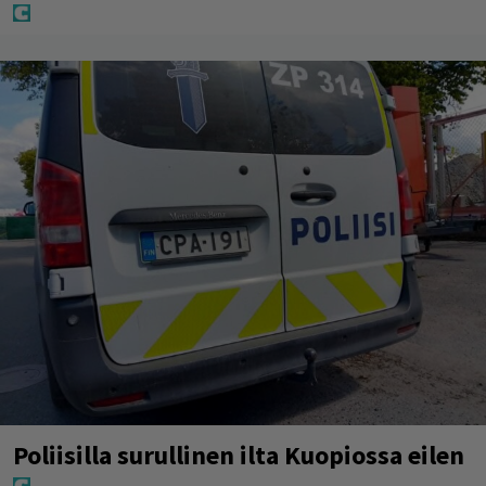
Poliisilla surullinen ilta Kuopiossa eilen