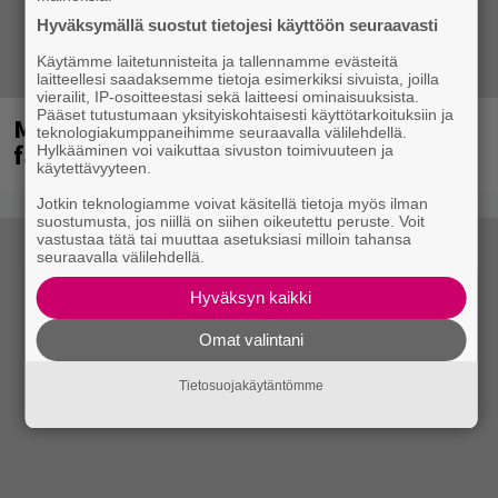
Hyväksymällä suostut tietojesi käyttöön seuraavasti
Käytämme laitetunnisteita ja tallennamme evästeitä
laitteellesi saadaksemme tietoja esimerkiksi sivuista, joilla
vierailit, IP-osoitteestasi sekä laitteesi ominaisuuksista.
Pääset tutustumaan yksityiskohtaisesti käyttötarkoituksiin ja
Mainioita uutisia Remu Aaltosen
teknologiakumppaneihimme seuraavalla välilehdellä.
faneille
Hylkääminen voi vaikuttaa sivuston toimivuuteen ja
käytettävyyteen.
Jotkin teknologiamme voivat käsitellä tietoja myös ilman
suostumusta, jos niillä on siihen oikeutettu peruste. Voit
vastustaa tätä tai muuttaa asetuksiasi milloin tahansa
seuraavalla välilehdellä.
Hyväksyn kaikki
Omat valintani
Tietosuojakäytäntömme