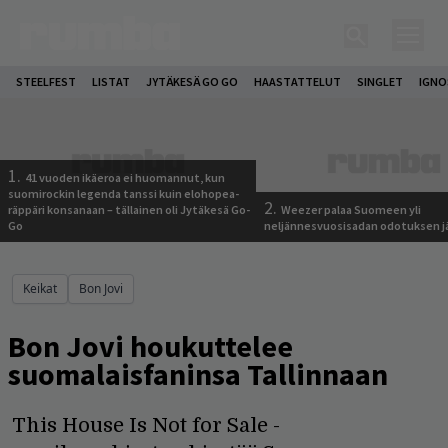
STEELFEST
LISTAT
JYTÄKESÄ GO GO
HAASTATTELUT
SINGLET
IGN
1.
41 vuoden ikäeroa ei huomannut, kun
suomirockin legenda tanssi kuin elohopea-
2.
räppäri konsanaan – tällainen oli Jytäkesä Go-
Weezer palaa Suomeen yli
Go
neljännesvuosisadan odotuksen j
Keikat
Bon Jovi
Bon Jovi houkuttelee
suomalaisfaninsa Tallinnaan
This House Is Not for Sale -