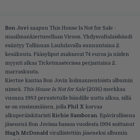
Bon Jovi
saapuu This House Is Not for Sale -
maailmankiertueellaan Viroon. Yhdysvaltalaisbändi
esiintyy Tallinnan Laululavalla sunnuntaina 2.
kesäkuuta. Pääsyliput maksavat 74 euroa ja niiden
myynti alkaa Ticketmasterissa perjantaina 2.
marraskuuta.
Kiertue kantaa Bon Jovin kolmannentoista albumin
nimeä.
This House Is Not for Sale
(2016) merkkaa
vuonna 1983 perustetulle bändille uutta alkua, sillä
se on ensimmäinen, jolla
Phil X
korvaa
alkuperäiskitaristi
Richie Samboran
. Epävirallisena
jäsenenä Bon Jovissa bassoa vuodesta 1994 soittanut
Hugh McDonald
virallistettiin jäseneksi albumin