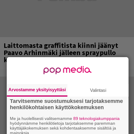
Laittomasta graffitista kiinni jäänyt
Paavo Arhinmäki jälleen spraypullo
kädessä – näitä puolueita ei kiinnosta
Arvostamme yksityisyyttäsi
Valintasi
Tarvitsemme suostumuksesi tarjotaksemme
henkilökohtaisen käyttökokemuksen
Me ja huolellisesti valitsemamme
89 teknologiakumppania
hyödynnämme henkilötietoja tarjotaksemme paremman
käyttäjäkokemuksen sekä kohdentaaksemme sisältöä ja
mainoksia.