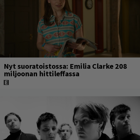
Nyt suoratoistossa: Emilia Clarke 208
miljoonan hittileffassa