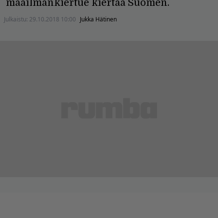
maailmankiertue kiertää Suomen.
Julkaistu:
29.10.2018 10:00
Jukka Hätinen