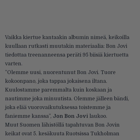
Vaikka kiertue kantaakin albumin nimeä, keikoilla
kuullaan rutkasti muutakin materiaalia: Bon Jovi
tiedottaa treenanneensa peräti 95 biisiä kiertuetta
varten.
”Olemme uusi, nuorentunut Bon Jovi. Tuore
kokoonpano, joka tappaa jokaisena iltana.
Kuulostamme paremmalta kuin koskaan ja
nautimme joka minuutista. Olemme jälleen bändi,
joka elää vuorovaikutuksessa toistemme ja
faniemme kanssa”,
Jon Bon Jovi
laukoo.
Muut Suomen lähistöllä tapahtuvan Bon Jovin
keikat ovat 5. kesäkuuta Ruotsissa Tukholman