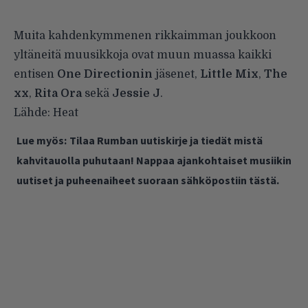
Muita kahdenkymmenen rikkaimman joukkoon
yltäneitä muusikkoja ovat muun muassa kaikki
entisen
One Directionin
jäsenet,
Little Mix
,
The
xx
,
Rita Ora
sekä
Jessie J
.
Lähde:
Heat
Lue myös:
Tilaa Rumban uutiskirje ja tiedät mistä
kahvitauolla puhutaan! Nappaa ajankohtaiset musiikin
uutiset ja puheenaiheet suoraan sähköpostiin tästä.