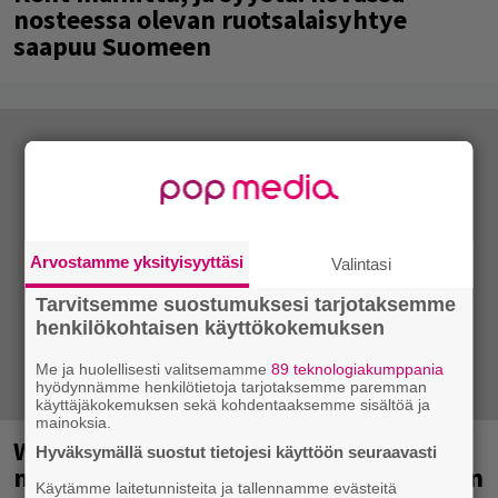
nosteessa olevan ruotsalaisyhtye
saapuu Suomeen
Arvostamme yksityisyyttäsi
Valintasi
Tarvitsemme suostumuksesi tarjotaksemme
henkilökohtaisen käyttökokemuksen
Me ja huolellisesti valitsemamme
89 teknologiakumppania
hyödynnämme henkilötietoja tarjotaksemme paremman
käyttäjäkokemuksen sekä kohdentaaksemme sisältöä ja
mainoksia.
Weezer palaa Suomeen yli
Hyväksymällä suostut tietojesi käyttöön seuraavasti
neljännesvuosisadan odotuksen jälkeen
Käytämme laitetunnisteita ja tallennamme evästeitä