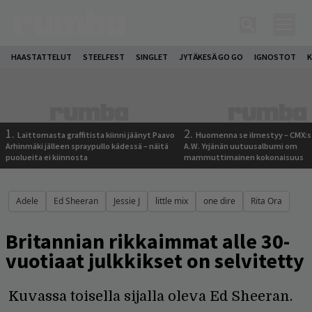
HAASTATTELUT
STEELFEST
SINGLET
JYTÄKESÄ GO GO
IGNOSTOT
K
1.
2.
Laittomasta graffitista kiinni jäänyt Paavo
Huomenna se ilmestyy – CMX:s
Arhinmäki jälleen spraypullo kädessä – näitä
A.W. Yrjänän uutuusalbumi om
puolueita ei kiinnosta
mammuttimainen kokonaisuus
Adele
Ed Sheeran
Jessie J
little mix
one dire
Rita Ora
Britannian rikkaimmat alle 30-
vuotiaat julkkikset on selvitetty
Kuvassa toisella sijalla oleva Ed Sheeran.