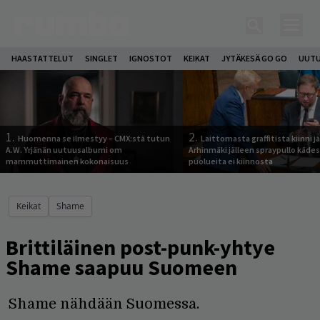
HAASTATTELUT
SINGLET
IGNOSTOT
KEIKAT
JYTÄKESÄ GO GO
UUTU
1.
2.
Huomenna se ilmestyy – CMX:stä tutun
Laittomasta graffitista kiinni 
A.W. Yrjänän uutuusalbumi om
Arhinmäki jälleen spraypullo kädes
mammuttimainen kokonaisuus
puolueita ei kiinnosta
Keikat
Shame
Brittiläinen post-punk-yhtye
Shame saapuu Suomeen
Shame nähdään Suomessa.