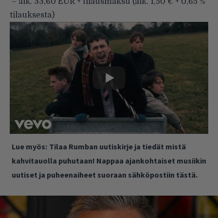
– alk. 33,60 EUR + tilausmaksu (alk. 1,50 € + 0,65 %
tilauksesta)
Lue myös:
Tilaa Rumban uutiskirje ja tiedät mistä
kahvitauolla puhutaan! Nappaa ajankohtaiset musiikin
uutiset ja puheenaiheet suoraan sähköpostiin tästä.