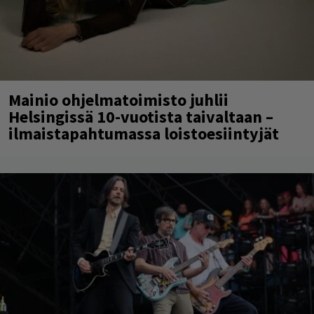
Mainio ohjelmatoimisto juhlii
Helsingissä 10-vuotista taivaltaan –
ilmaistapahtumassa loistoesiintyjät