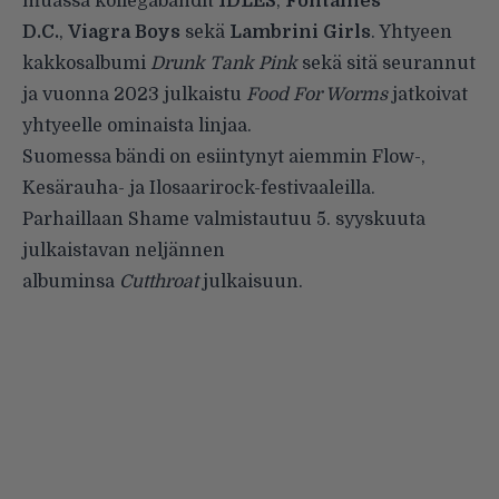
muassa kollegabändit
IDLES
,
Fontaines
D.C.
,
Viagra Boys
sekä
Lambrini Girls
. Yhtyeen
kakkosalbumi
Drunk Tank Pink
sekä sitä seurannut
ja vuonna 2023 julkaistu
Food For Worms
jatkoivat
yhtyeelle ominaista linjaa.
Suomessa bändi on esiintynyt aiemmin Flow-,
Kesärauha- ja Ilosaarirock-festivaaleilla.
Parhaillaan Shame valmistautuu 5. syyskuuta
julkaistavan neljännen
albuminsa
Cutthroat
julkaisuun.