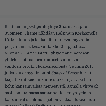
Brittiläinen post-punk-yhtye
Shame
saapuu
Suomeen. Shame nähdään Helsingin Korjaamolla
10. lokakuuta ja keikan liput tulevat myyntiin
perjantaina 6. kesäkuuta klo 10 Lippu.fissä.
Vuonna 2014 perustettu yhtye nousi nopeasti
yhdeksi kotimaansa kiinnostavimmista
vaihtoehtorockin kokoonpanoista. Vuonna 2018
julkaistu debyyttialbumi
Songs of Praise
herätti
laajalti kriitikoiden kiinnostuksen ja avasi tien
kohti kansainvälistä menestystä. Samalla yhtye oli
osaltaan luomassa samanhenkisten yhtyeiden
kansainvälistä ilmiötä, johon voidaan lukea muun