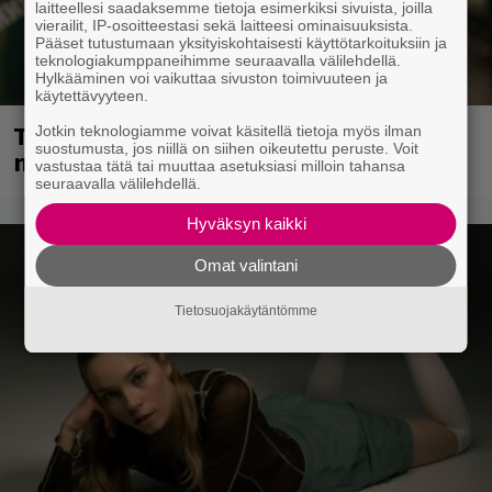
laitteellesi saadaksemme tietoja esimerkiksi sivuista, joilla
vierailit, IP-osoitteestasi sekä laitteesi ominaisuuksista.
Pääset tutustumaan yksityiskohtaisesti käyttötarkoituksiin ja
teknologiakumppaneihimme seuraavalla välilehdellä.
Hylkääminen voi vaikuttaa sivuston toimivuuteen ja
käytettävyyteen.
Tampereella sunnuntaina superpäivä –
Jotkin teknologiamme voivat käsitellä tietoja myös ilman
suostumusta, jos niillä on siihen oikeutettu peruste. Voit
nämä artistit mukana
vastustaa tätä tai muuttaa asetuksiasi milloin tahansa
seuraavalla välilehdellä.
Hyväksyn kaikki
Omat valintani
Tietosuojakäytäntömme