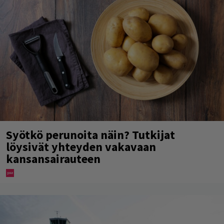
Syötkö perunoita näin? Tutkijat
löysivät yhteyden vakavaan
kansansairauteen