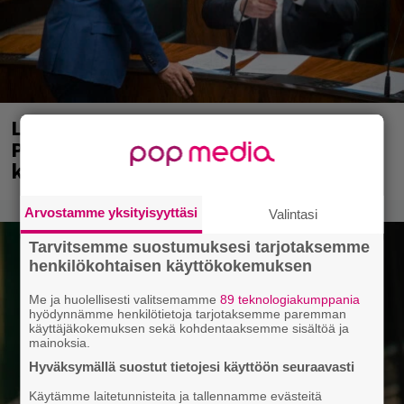
Laittomasta graffitista kiinni jäänyt
Paavo Arhinmäki jälleen spraypullo
kädessä – näitä puolueita ei kiinnosta
Arvostamme yksityisyyttäsi
Valintasi
Tarvitsemme suostumuksesi tarjotaksemme
henkilökohtaisen käyttökokemuksen
Me ja huolellisesti valitsemamme
89 teknologiakumppania
hyödynnämme henkilötietoja tarjotaksemme paremman
käyttäjäkokemuksen sekä kohdentaaksemme sisältöä ja
mainoksia.
Hyväksymällä suostut tietojesi käyttöön seuraavasti
Käytämme laitetunnisteita ja tallennamme evästeitä